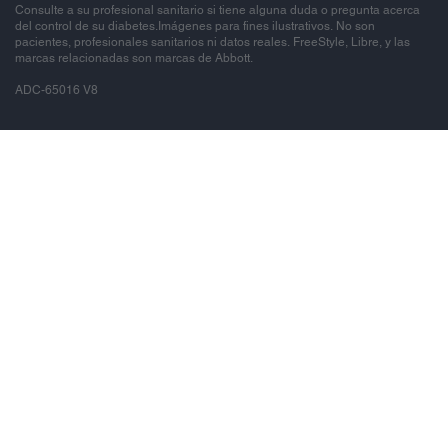
Consulte a su profesional sanitario si tiene alguna duda o pregunta acerca
del control de su diabetes.Imágenes para fines ilustrativos. No son
pacientes, profesionales sanitarios ni datos reales. FreeStyle, Libre, y las
marcas relacionadas son marcas de Abbott.
ADC-65016 V8