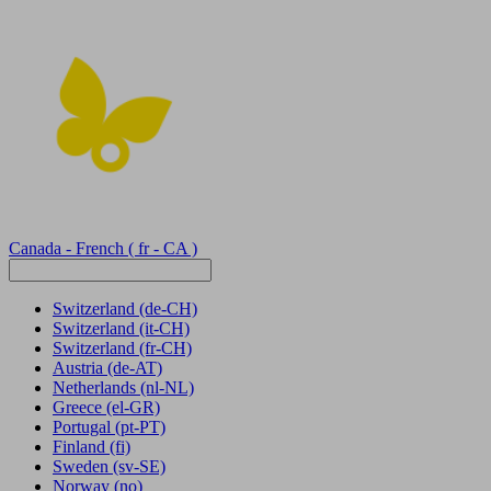
Canada - French
( fr - CA )
Switzerland
(de-CH)
Switzerland
(it-CH)
Switzerland
(fr-CH)
Austria
(de-AT)
Netherlands
(nl-NL)
Greece
(el-GR)
Portugal
(pt-PT)
Finland
(fi)
Sweden
(sv-SE)
Norway
(no)