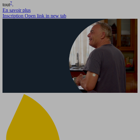
7
tout
.
En savoir plus
Inscription
Open link in new tab