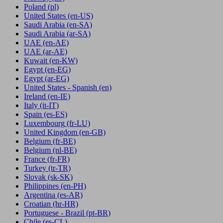
Poland
(pl)
United States
(en-US)
Saudi Arabia
(en-SA)
Saudi Arabia
(ar-SA)
UAE
(en-AE)
UAE
(ar-AE)
Kuwait
(en-KW)
Egypt
(en-EG)
Egypt
(ar-EG)
United States - Spanish
(en)
Ireland
(en-IE)
Italy
(it-IT)
Spain
(es-ES)
Luxembourg
(fr-LU)
United Kingdom
(en-GB)
Belgium
(fr-BE)
Belgium
(nl-BE)
France
(fr-FR)
Turkey
(tr-TR)
Slovak
(sk-SK)
Philippines
(en-PH)
Argentina
(es-AR)
Croatian
(hr-HR)
Portuguese - Brazil
(pt-BR)
Chile
(es-CL)