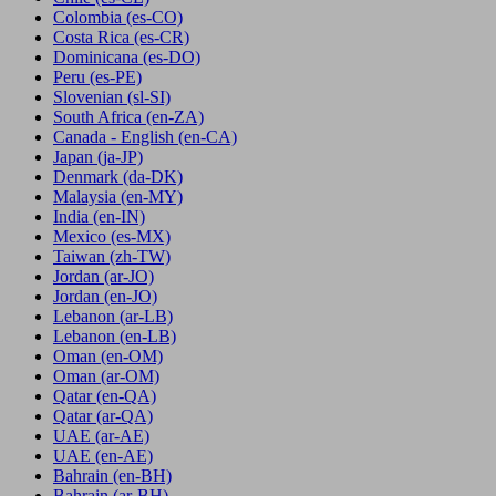
Colombia
(es-CO)
Costa Rica
(es-CR)
Dominicana
(es-DO)
Peru
(es-PE)
Slovenian
(sl-SI)
South Africa
(en-ZA)
Canada - English
(en-CA)
Japan
(ja-JP)
Denmark
(da-DK)
Malaysia
(en-MY)
India
(en-IN)
Mexico
(es-MX)
Taiwan
(zh-TW)
Jordan
(ar-JO)
Jordan
(en-JO)
Lebanon
(ar-LB)
Lebanon
(en-LB)
Oman
(en-OM)
Oman
(ar-OM)
Qatar
(en-QA)
Qatar
(ar-QA)
UAE
(ar-AE)
UAE
(en-AE)
Bahrain
(en-BH)
Bahrain
(ar-BH)