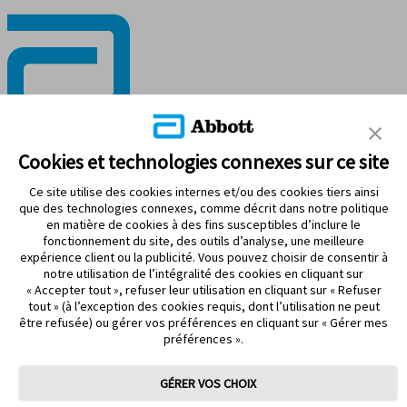
RESTEZ CONNECTÉ
Cookies et technologies connexes sur ce site
Ce site utilise des cookies internes et/ou des cookies tiers ainsi
que des technologies connexes, comme décrit dans notre politique
en matière de cookies à des fins susceptibles d’inclure le
fonctionnement du site, des outils d’analyse, une meilleure
Modalités d’utilisation
expérience client ou la publicité. Vous pouvez choisir de consentir à
Politique de confidentialité
notre utilisation de l’intégralité des cookies en cliquant sur
Énoncé d’accessibilité
« Accepter tout », refuser leur utilisation en cliquant sur « Refuser
Préférences de cookies
tout » (à l’exception des cookies requis, dont l’utilisation ne peut
être refusée) ou gérer vos préférences en cliquant sur « Gérer mes
©2026 Abbott. Tous droits réservés. La forme circulaire du boîtier
préférences ».
du capteur, FreeStyle, Libre et les marques connexes sont des
marques d’Abbott.
ADC-99093-F v2.0
GÉRER VOS CHOIX
Vous allez maintenant quitter un site Web d’Abbott Canada, un