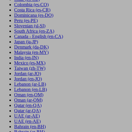
Colombia
(es-CO)
Costa Rica
(es-CR)
Dominicana
(es-DO)
Peru
(es-PE)
Slovenian
(sl-SI)
South Africa
(en-ZA)
Canada - English
(en-CA)
Japan
(ja-JP)
Denmark
(da-DK)
Malaysia
(en-MY)
India
(en-IN)
Mexico
(es-MX)
Taiwan
(zh-TW)
Jordan
(ar-JO)
Jordan
(en-JO)
Lebanon
(ar-LB)
Lebanon
(en-LB)
Oman
(en-OM)
Oman
(ar-OM)
Qatar
(en-QA)
Qatar
(ar-QA)
UAE
(ar-AE)
UAE
(en-AE)
Bahrain
(en-BH)
Bahrain
(ar-BH)