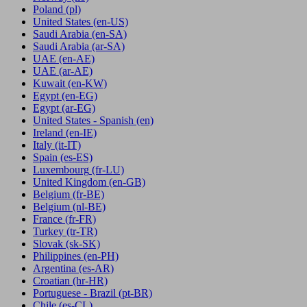
Poland
(pl)
United States
(en-US)
Saudi Arabia
(en-SA)
Saudi Arabia
(ar-SA)
UAE
(en-AE)
UAE
(ar-AE)
Kuwait
(en-KW)
Egypt
(en-EG)
Egypt
(ar-EG)
United States - Spanish
(en)
Ireland
(en-IE)
Italy
(it-IT)
Spain
(es-ES)
Luxembourg
(fr-LU)
United Kingdom
(en-GB)
Belgium
(fr-BE)
Belgium
(nl-BE)
France
(fr-FR)
Turkey
(tr-TR)
Slovak
(sk-SK)
Philippines
(en-PH)
Argentina
(es-AR)
Croatian
(hr-HR)
Portuguese - Brazil
(pt-BR)
Chile
(es-CL)