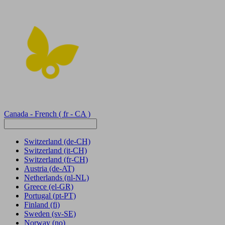
Canada - French
( fr - CA )
Switzerland
(de-CH)
Switzerland
(it-CH)
Switzerland
(fr-CH)
Austria
(de-AT)
Netherlands
(nl-NL)
Greece
(el-GR)
Portugal
(pt-PT)
Finland
(fi)
Sweden
(sv-SE)
Norway
(no)