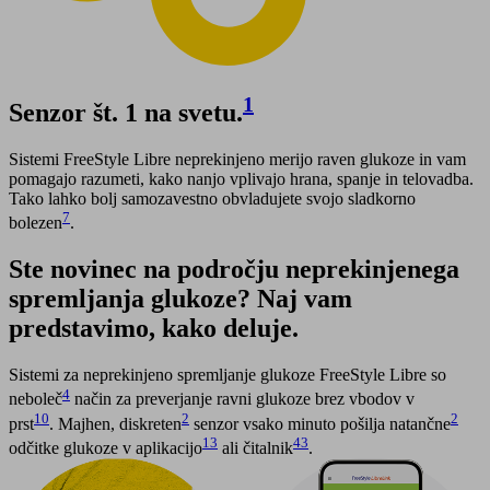
1
Senzor št. 1 na svetu.
Sistemi FreeStyle Libre neprekinjeno merijo raven glukoze in vam
pomagajo razumeti, kako nanjo vplivajo hrana, spanje in telovadba.
Tako lahko bolj samozavestno obvladujete svojo sladkorno
7
bolezen
.
Ste novinec na področju neprekinjenega
spremljanja glukoze? Naj vam
predstavimo, kako deluje.
Sistemi za neprekinjeno spremljanje glukoze FreeStyle Libre so
4
neboleč
način za preverjanje ravni glukoze brez vbodov v
10
2
2
prst
. Majhen, diskreten
senzor vsako minuto pošilja natančne
13
43
odčitke glukoze v aplikacijo
ali čitalnik
.