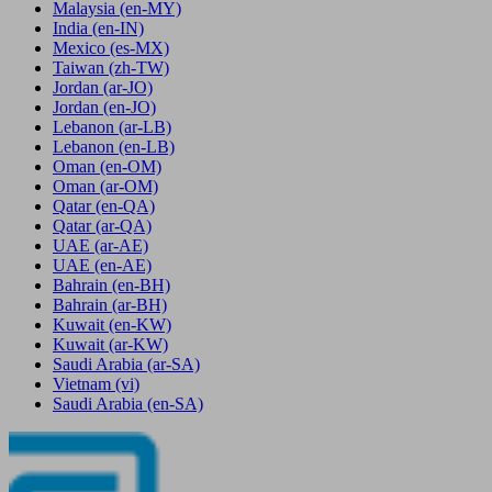
Malaysia
(en-MY)
India
(en-IN)
Mexico
(es-MX)
Taiwan
(zh-TW)
Jordan
(ar-JO)
Jordan
(en-JO)
Lebanon
(ar-LB)
Lebanon
(en-LB)
Oman
(en-OM)
Oman
(ar-OM)
Qatar
(en-QA)
Qatar
(ar-QA)
UAE
(ar-AE)
UAE
(en-AE)
Bahrain
(en-BH)
Bahrain
(ar-BH)
Kuwait
(en-KW)
Kuwait
(ar-KW)
Saudi Arabia
(ar-SA)
Vietnam
(vi)
Saudi Arabia
(en-SA)