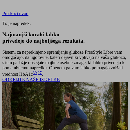
Preskoči uvod
To je napredek.
Najmanjši koraki
lahko
privedejo do najboljšega rezultata.
Sistemi za neprekinjeno spremljanje glukoze FreeStyle Libre vam
omogočajo, da ugotovite, kateri dejavniki vplivajo na vašo glukozo,
s tem pa lažje dosegate majhne osebne zmage, ki lahko privedejo k
pomembnemu napredku. Obenem pa vam lahko pomagajo znižati
39
,
27
vrednost HbA1c
.
ODKRIJTE NAŠE IZDELKE