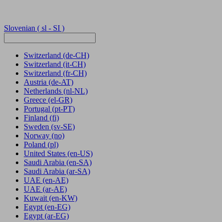
Slovenian
( sl - SI )
Switzerland
(de-CH)
Switzerland
(it-CH)
Switzerland
(fr-CH)
Austria
(de-AT)
Netherlands
(nl-NL)
Greece
(el-GR)
Portugal
(pt-PT)
Finland
(fi)
Sweden
(sv-SE)
Norway
(no)
Poland
(pl)
United States
(en-US)
Saudi Arabia
(en-SA)
Saudi Arabia
(ar-SA)
UAE
(en-AE)
UAE
(ar-AE)
Kuwait
(en-KW)
Egypt
(en-EG)
Egypt
(ar-EG)