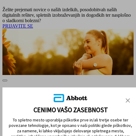
Želite prejemati novice o naših izdelkih, posodobitvah naših
digitalnih rešitev, spletnih izobraževanjih in dogodkih ter nasplošno
o sladkorni bolezni?
PRIJAVITE SE
ZEMLJEVID SPLETIŠČA
IZJAVE O OMEJITVI ODGOVORNOSTI IN VIRI
CENIMO VAŠO ZASEBNOST
STIK Z NAMI
To spletno mesto uporablja piškotke prve in/ali tretje osebe ter
povezane tehnologije, kot je opisano v naši politiki glede piškotkov,
za namene, ki lahko vključujejo delovanje spletnega mesta,