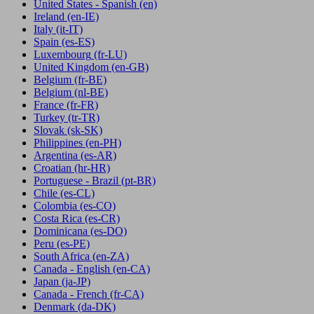
United States - Spanish
(en)
Ireland
(en-IE)
Italy
(it-IT)
Spain
(es-ES)
Luxembourg
(fr-LU)
United Kingdom
(en-GB)
Belgium
(fr-BE)
Belgium
(nl-BE)
France
(fr-FR)
Turkey
(tr-TR)
Slovak
(sk-SK)
Philippines
(en-PH)
Argentina
(es-AR)
Croatian
(hr-HR)
Portuguese - Brazil
(pt-BR)
Chile
(es-CL)
Colombia
(es-CO)
Costa Rica
(es-CR)
Dominicana
(es-DO)
Peru
(es-PE)
South Africa
(en-ZA)
Canada - English
(en-CA)
Japan
(ja-JP)
Canada - French
(fr-CA)
Denmark
(da-DK)