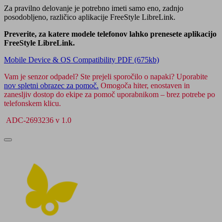
Za pravilno delovanje je potrebno imeti samo eno, zadnjo
posodobljeno, različico aplikacije FreeStyle LibreLink.
Preverite, za katere modele telefonov lahko prenesete aplikacijo
FreeStyle LibreLink.
Mobile Device & OS Compatibility PDF (675kb)
Vam je senzor odpadel? Ste prejeli sporočilo o napaki? Uporabite
nov spletni obrazec za pomoč.
Omogoča hiter, enostaven in
zanesljiv dostop do ekipe za pomoč uporabnikom – brez potrebe po
telefonskem klicu.
ADC-2693236 v 1.0