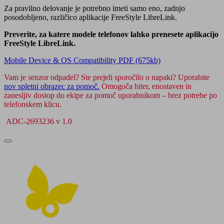
Za pravilno delovanje je potrebno imeti samo eno, zadnjo
posodobljeno, različico aplikacije FreeStyle LibreLink.
Preverite, za katere modele telefonov lahko prenesete aplikacijo
FreeStyle LibreLink.
Mobile Device & OS Compatibility PDF (675kb)
Vam je senzor odpadel? Ste prejeli sporočilo o napaki? Uporabite
nov spletni obrazec za pomoč.
Omogoča hiter, enostaven in
zanesljiv dostop do ekipe za pomoč uporabnikom – brez potrebe po
telefonskem klicu.
ADC-2693236 v 1.0