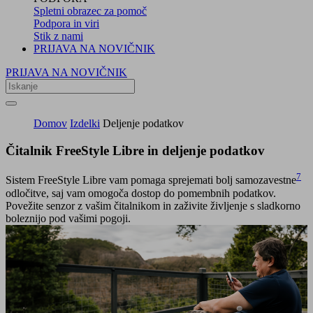
Spletni obrazec za pomoč
Podpora in viri
Stik z nami
PRIJAVA NA NOVIČNIK
PRIJAVA NA NOVIČNIK
Domov
Izdelki
Deljenje podatkov
Čitalnik FreeStyle Libre in deljenje podatkov
7
Sistem FreeStyle Libre vam pomaga sprejemati bolj samozavestne
odločitve, saj vam omogoča dostop do pomembnih podatkov.
Povežite senzor z vašim čitalnikom in zaživite življenje s sladkorno
boleznijo pod vašimi pogoji.