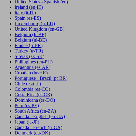
United States - Spanish
(en)
Ireland
(en-IE)
Italy
(it-IT)
Spain
(es-ES)
Luxembourg
(fr-LU)
United Kingdom
(en-GB)
Belgium
(fr-BE)
Belgium
(nl-BE)
France
(fr-FR)
Turkey
(tr-TR)
Slovak
(sk-SK)
Philippines
(en-PH)
Argentina
(es-AR)
Croatian
(hr-HR)
Portuguese - Brazil
(pt-BR)
Chile
(es-CL)
Colombia
(es-CO)
Costa Rica
(es-CR)
Dominicana
(es-DO)
Peru
(es-PE)
South Africa
(en-ZA)
Canada - English
(en-CA)
Japan
(ja-JP)
Canada - French
(fr-CA)
Denmark
(da-DK)