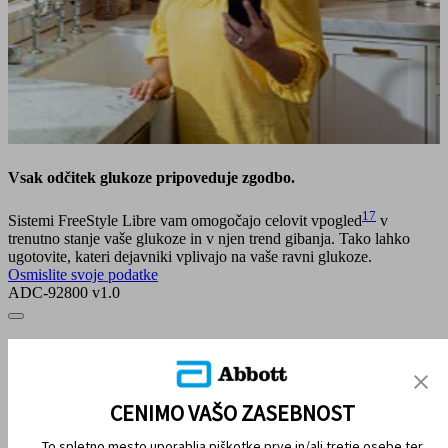
Vsak odčitek glukoze pripoveduje zgodbo.
17
Sistemi FreeStyle Libre vam omogočajo celovit vpogled
v
trenutno stanje vaše glukoze in v njen trend gibanja. Tako lahko
ugotovite, kateri dejavniki vplivajo na vaše ravni glukoze.
Osmislite svoje podatke
ADC-92800 v1.0
ZEMLJEVID SPLETIŠČA
IZJAVE O OMEJITVI ODGOVORNOSTI IN VIRI
CENIMO VAŠO ZASEBNOST
STIK Z NAMI
To spletno mesto uporablja piškotke prve in/ali tretje osebe ter