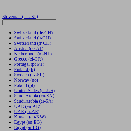
Slovenian
( sl - SI )
Switzerland
(de-CH)
Switzerland
(it-CH)
Switzerland
(fr-CH)
Austria
(de-AT)
Netherlands
(nl-NL)
Greece
(el-GR)
Portugal
(pt-PT)
Finland
(fi)
Sweden
(sv-SE)
Norway
(no)
Poland
(pl)
United States
(en-US)
Saudi Arabia
(en-SA)
Saudi Arabia
(ar-SA)
UAE
(en-AE)
UAE
(ar-AE)
Kuwait
(en-KW)
Egypt
(en-EG)
Egypt
(ar-EG)