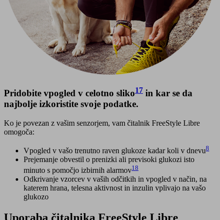
17
Pridobite vpogled v celotno sliko
in kar se da
najbolje izkoristite svoje podatke.
Ko je povezan z vašim senzorjem, vam čitalnik FreeStyle Libre
omogoča:
8
Vpogled v vašo trenutno raven glukoze kadar koli v dnevu
Prejemanje obvestil o prenizki ali previsoki glukozi isto
18
minuto s pomočjo izbirnih alarmov
Odkrivanje vzorcev v vaših odčitkih in vpogled v način, na
katerem hrana, telesna aktivnost in inzulin vplivajo na vašo
glukozo
Uporaba čitalnika FreeStyle Libre