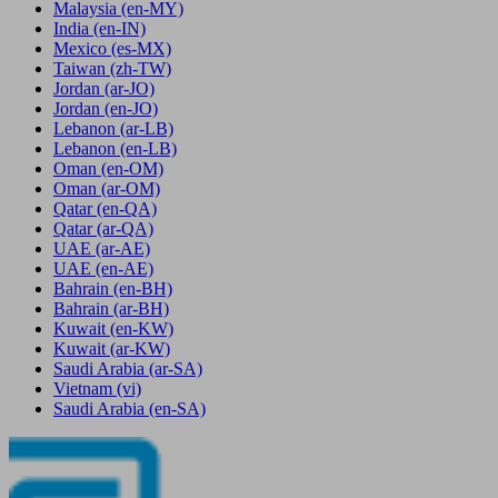
Malaysia
(en-MY)
India
(en-IN)
Mexico
(es-MX)
Taiwan
(zh-TW)
Jordan
(ar-JO)
Jordan
(en-JO)
Lebanon
(ar-LB)
Lebanon
(en-LB)
Oman
(en-OM)
Oman
(ar-OM)
Qatar
(en-QA)
Qatar
(ar-QA)
UAE
(ar-AE)
UAE
(en-AE)
Bahrain
(en-BH)
Bahrain
(ar-BH)
Kuwait
(en-KW)
Kuwait
(ar-KW)
Saudi Arabia
(ar-SA)
Vietnam
(vi)
Saudi Arabia
(en-SA)