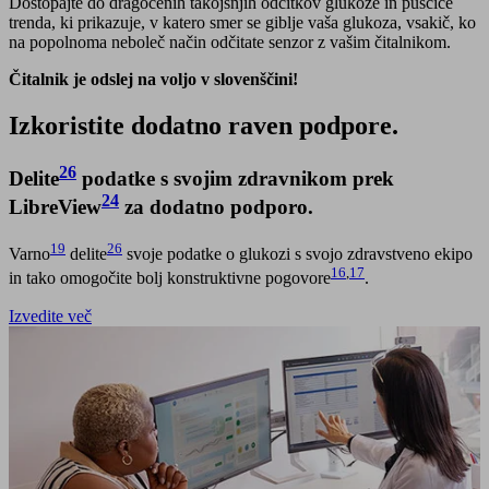
Dostopajte do dragocenih takojšnjih odčitkov glukoze in puščice
trenda, ki prikazuje, v katero smer se giblje vaša glukoza, vsakič, ko
na popolnoma neboleč način odčitate senzor z vašim čitalnikom.
Čitalnik je odslej na voljo v slovenščini!
Izkoristite dodatno raven podpore.
26
Delite
podatke s svojim zdravnikom prek
24
LibreView
za dodatno podporo.
19
26
Varno
delite
svoje podatke o glukozi s svojo zdravstveno ekipo
16
,
17
in tako omogočite bolj konstruktivne pogovore
.
Izvedite več