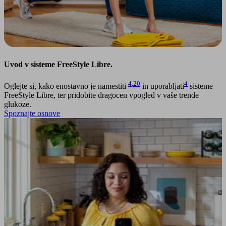
Uvod v sisteme FreeStyle Libre.
4
,
20
4
Oglejte si, kako enostavno je namestiti
in uporabljati
sisteme
FreeStyle Libre, ter pridobite dragocen vpogled v vaše trende
glukoze.
Spoznajte osnove