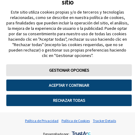
sitio
REFERENCIAS & AVISO LEGAL
Este sitio utiliza cookies propias y/o de terceros y tecnologías
CONTÁCTANOS
relacionadas, como se describe en nuestra política de cookies,
para finalidades que pueden incluir la operación del sitio, el análisis,
la mejora de la experiencia de usuario o la publicidad. Puede optar
por dar su consentimiento para nuestro uso de todas las cookies
haciendo clic en "Aceptar todas", rechazar su uso haciendo clic en
"Rechazar todas" (excepto las cookies requeridas, que no se
pueden rechazar) o gestionar sus propias preferencias haciendo
clic en "Gestionar opciones".
MANTENTE EN CONTACTO
GESTIONAR OPCIONES
ACEPTAR Y CONTINUAR
Términos y condiciones
Política de privacidad
RECHAZAR TODAS
Política de garantía
Preferencias sobre cookies
©2025 Abbott. Todos los derechos reservados. La forma circular del
Política de Privacidad
Política de Cookies
Tracker Details
armazón del sensor, FreeStyle, Libre y las marcas relacionadas son
marcas de Abbott.
Desarrollado por: