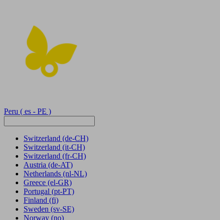
Peru
( es - PE )
Switzerland
(de-CH)
Switzerland
(it-CH)
Switzerland
(fr-CH)
Austria
(de-AT)
Netherlands
(nl-NL)
Greece
(el-GR)
Portugal
(pt-PT)
Finland
(fi)
Sweden
(sv-SE)
Norway
(no)