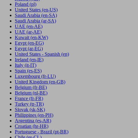
Poland
(pl)
United States
(en-US)
Saudi Arabia
(en-SA)
Saudi Arabia
(ar-SA)
UAE
(en-AE)
UAE
(ar-AE)
Kuwait
(en-KW)
Egypt
(en-EG)
Egypt
(ar-EG)
United States - Spanish
(en)
Ireland
(en-IE)
Italy
(it-IT)
Spain
(es-ES)
Luxembourg
(fr-LU)
United Kingdom
(en-GB)
Belgium
(fr-BE)
Belgium
(nl-BE)
France
(fr-FR)
Turkey
(tr-TR)
Slovak
(sk-SK)
Philippines
(en-PH)
Argentina
(es-AR)
Croatian
(hr-HR)
Portuguese - Brazil
(pt-BR)
Chile
(es-CL)