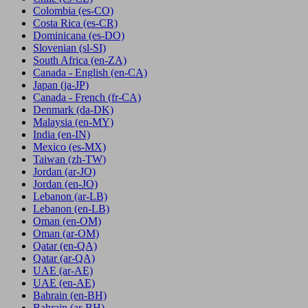
Colombia
(es-CO)
Costa Rica
(es-CR)
Dominicana
(es-DO)
Slovenian
(sl-SI)
South Africa
(en-ZA)
Canada - English
(en-CA)
Japan
(ja-JP)
Canada - French
(fr-CA)
Denmark
(da-DK)
Malaysia
(en-MY)
India
(en-IN)
Mexico
(es-MX)
Taiwan
(zh-TW)
Jordan
(ar-JO)
Jordan
(en-JO)
Lebanon
(ar-LB)
Lebanon
(en-LB)
Oman
(en-OM)
Oman
(ar-OM)
Qatar
(en-QA)
Qatar
(ar-QA)
UAE
(ar-AE)
UAE
(en-AE)
Bahrain
(en-BH)
Bahrain
(ar-BH)