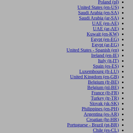
Poland
(pl)
United States
(en-US)
Saudi Arabia
(en-SA)
Saudi Arabia
(ar-SA)
UAE
(en-AE)
UAE
(ar-AE)
Kuwait
(en-KW)
Egypt
(en-EG)
Egypt
(ar-EG)
United States - Spanish
(en)
Ireland
(en-IE)
Italy
(it-IT)
Spain
(es-ES)
Luxembourg
(fr-LU)
United Kingdom
(en-GB)
Belgium
(fr-BE)
Belgium
(nl-BE)
France
(fr-FR)
Turkey
(tr-TR)
Slovak
(sk-SK)
Philippines
(en-PH)
Argentina
(es-AR)
Croatian
(hr-HR)
Portuguese - Brazil
(pt-BR)
Chile
(es-CL)