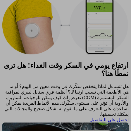
ارتفاع يومي في السكر وقت الغداء! هل ترى
نمطًا هنا؟
هل تتساءل لماذا ينخفض سكّرك في وقت معين من اليوم؟ أو ما
هي الأطعمة التي تسبب ارتفاعًا؟ أنظمة فري ستايل ليبري لمراقبة
السكر المستمرة (CGM) تعرض لك كيف يمكن للوجبات، التمارين،
والأدوية أن تؤثر على مستوى سكّرك. هذه الأنماط الفريدة يمكن أن
تساعدك على التعرف على ما تقوم به بشكل صحيح والمجالات التي
يمكنك تحسينها. ​
احصل على التفاصيل