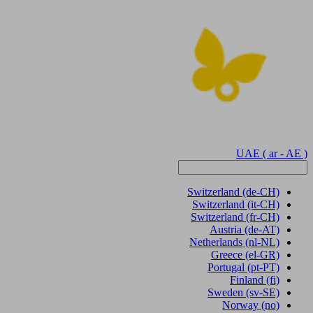
UAE
( ar - AE )
Switzerland
(de-CH)
Switzerland
(it-CH)
Switzerland
(fr-CH)
Austria
(de-AT)
Netherlands
(nl-NL)
Greece
(el-GR)
Portugal
(pt-PT)
Finland
(fi)
Sweden
(sv-SE)
Norway
(no)