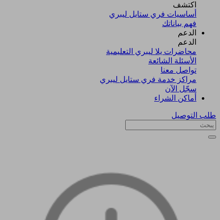
اكتشف​
أساسيات فري ستايل ليبري
فهم بياناتك
الدعم
الدعم
محاضرات يلا ليبري التعليمية
الأسئلة الشائعة
تواصل معنا
مراكز خدمة فري ستايل ليبري
سجّل الآن​
أماكن الشراء
طلب التوصيل