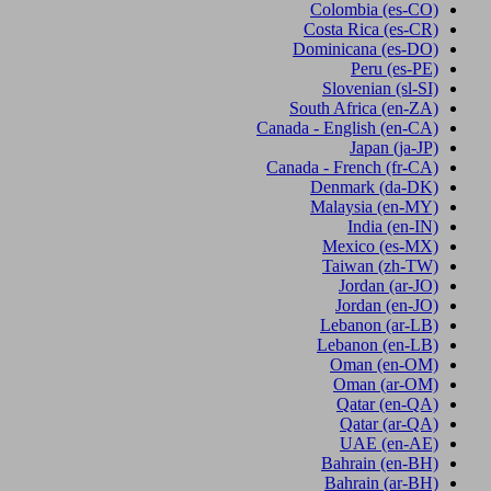
Colombia
(es-CO)
Costa Rica
(es-CR)
Dominicana
(es-DO)
Peru
(es-PE)
Slovenian
(sl-SI)
South Africa
(en-ZA)
Canada - English
(en-CA)
Japan
(ja-JP)
Canada - French
(fr-CA)
Denmark
(da-DK)
Malaysia
(en-MY)
India
(en-IN)
Mexico
(es-MX)
Taiwan
(zh-TW)
Jordan
(ar-JO)
Jordan
(en-JO)
Lebanon
(ar-LB)
Lebanon
(en-LB)
Oman
(en-OM)
Oman
(ar-OM)
Qatar
(en-QA)
Qatar
(ar-QA)
UAE
(en-AE)
Bahrain
(en-BH)
Bahrain
(ar-BH)