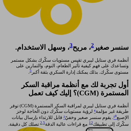
3
2
سنسر صغير
، مريح
، وسهل الاستخدام.
أنظمة فري ستايل ليبري تقيس مستويات سكّرك بشكل مستمر
وتساعدك على فهم كيفية تأثير الطعام، النوم، والتمارين على
5
مستوى سكّرك. بذلك يمكنك إدارة السكري بثقة أكبر
. ​
أول تجربة لك مع أنظمة مراقبة السكر
المستمرة (CGM)؟ إليك كيف تعمل​
أنظمة فري ستايل ليبري لمراقبة السكر المستمرة (CGM) توفر
طريقة غير مؤلمة
⁴
لرؤية مستويات سكّرك دون الحاجة لوخز
الإصبع
¹⁰
. يقوم سنسر صغير وخفيّ
²
قابل للارتداء بإرسال بيانات
2
,5
12
سكّرك إلى تطبيقك
مع قراءات عالية الدقة
تصلك كل دقيقة.​