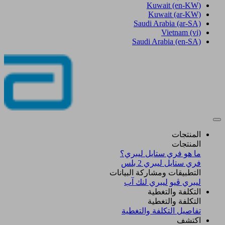
Kuwait
(en-KW)
Kuwait
(ar-KW)
Saudi Arabia
(ar-SA)
Vietnam
(vi)
Saudi Arabia
(en-SA)
المنتجات
المنتجات
ما هو فري ستايل ليبري؟
فري ستايل ليبري 2 بلس​
التطبيقات ومشاركة البيانات
ليبري ڤيو
ليبري لنك آب
التكلفة والتغطية
التكلفة والتغطية
تفاصيل التكلفة والتغطية
اكتشف​