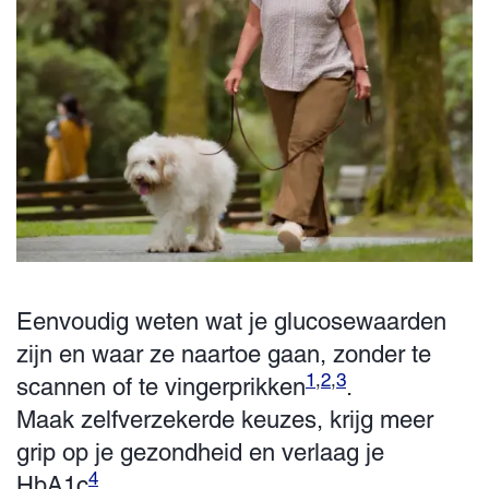
Eenvoudig weten wat je glucosewaarden
zijn en waar ze naartoe gaan, zonder te
1
,
2
,
3
scannen of te vingerprikken
.
Maak zelfverzekerde keuzes, krijg meer
grip op je gezondheid en verlaag je
4
HbA1c
.