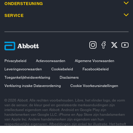
ONDERSTEUNING
SERVICE
Privacybeleid
Actievoorwaarden
Algemene Voorwaarden
Leveringsvoorwaarden
Cookiebeleid
Facebookbeleid
Toegankelijkheidsverklaring
Disclaimers
Verklaring inzake Dataverordening
Cookie Voorkeursinstellingen
© 2026 Abbott. Alle rechten voorbehouden. Libre, het vlinder logo, de vorm
van de sensor, de kleur geel en gerelateerde merkaanduidingen zijn
intellectueel eigendom van Abbott. Android en Google Play zijn
handelsmerken van Google LLC. iPhone en App Store zijn handelsmerken
van Apple Inc. Andere handelsmerken zijn eigendom van hun
respectievelijke eigenaren. Afbeeldingen zijn enkel ter illustratie. Het betreft
geen echte patiënt of zorgverlener. Deze informatie is enkel bedoeld voor