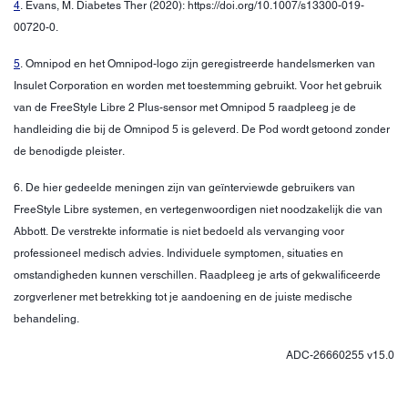
4
. Evans, M. Diabetes Ther (2020): https://doi.org/10.1007/s13300-019-
00720-0.
5
. Omnipod en het Omnipod-logo zijn geregistreerde handelsmerken van
Insulet Corporation en worden met toestemming gebruikt. Voor het gebruik
van de FreeStyle Libre 2 Plus-sensor met Omnipod 5 raadpleeg je de
handleiding die bij de Omnipod 5 is geleverd. De Pod wordt getoond zonder
de benodigde pleister.
6. De hier gedeelde meningen zijn van geïnterviewde gebruikers van
FreeStyle Libre systemen, en vertegenwoordigen niet noodzakelijk die van
Abbott. De verstrekte informatie is niet bedoeld als vervanging voor
professioneel medisch advies. Individuele symptomen, situaties en
omstandigheden kunnen verschillen. Raadpleeg je arts of gekwalificeerde
zorgverlener met betrekking tot je aandoening en de juiste medische
behandeling.
ADC-26660255 v15.0