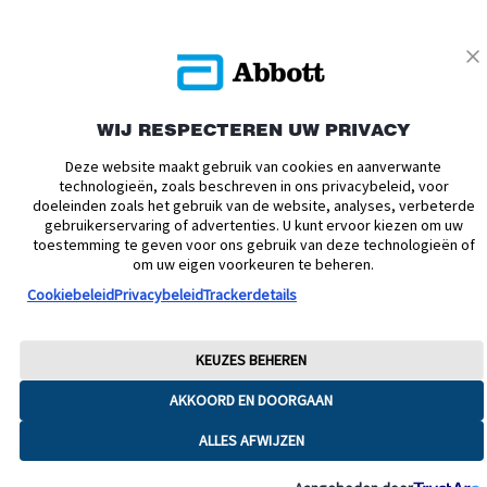
Privacybeleid
Actievoorwaarden
Algemene Voorwaarden
Leveringsvoorwaarden
Cookiebeleid
Facebookbeleid
Toegankelijkheidsverklaring
Disclaimers
WIJ RESPECTEREN UW PRIVACY
Verklaring inzake Dataverordening
Cookie Voorkeursinstellingen
Deze website maakt gebruik van cookies en aanverwante
technologieën, zoals beschreven in ons privacybeleid, voor
doeleinden zoals het gebruik van de website, analyses, verbeterde
© 2026 Abbott. Alle rechten voorbehouden. Libre, het vlinder logo, de vorm
gebruikerservaring of advertenties. U kunt ervoor kiezen om uw
van de sensor, de kleur geel en gerelateerde merkaanduidingen zijn
intellectueel eigendom van Abbott. Android en Google Play zijn
toestemming te geven voor ons gebruik van deze technologieën of
handelsmerken van Google LLC. iPhone en App Store zijn handelsmerken
om uw eigen voorkeuren te beheren.
van Apple Inc. Andere handelsmerken zijn eigendom van hun
Cookiebeleid
Privacybeleid
Trackerdetails
respectievelijke eigenaren. Afbeeldingen zijn enkel ter illustratie. Het betreft
geen echte patiënt of zorgverlener. Deze informatie is enkel bedoeld voor
inwoners van Nederland. ADC-76851 v8
KEUZES BEHEREN
AKKOORD EN DOORGAAN
ALLES AFWIJZEN