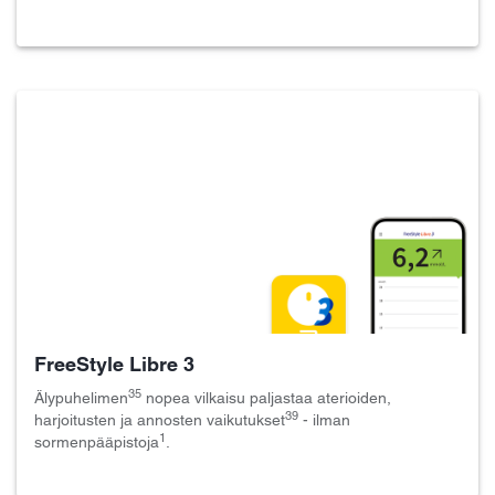
FreeStyle Libre 3
35
Älypuhelimen
nopea vilkaisu paljastaa aterioiden,
39
harjoitusten ja annosten vaikutukset
- ilman
1
sormenpääpistoja
.