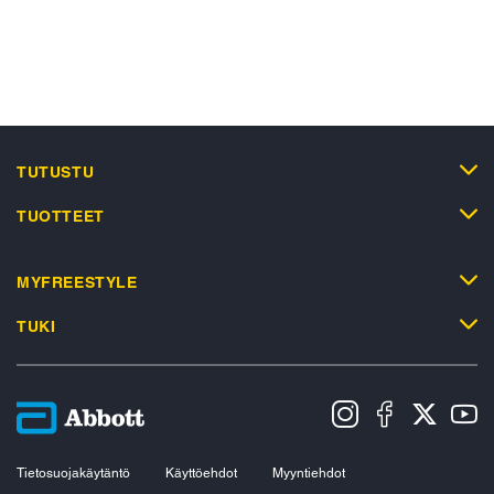
TUTUSTU
TUOTTEET
MYFREESTYLE
TUKI
Tietosuojakäytäntö
Käyttöehdot
Myyntiehdot