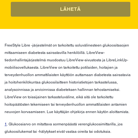
LÄHETÄ
FreeStyle Libre -järjestelmät on tarkoitettu soluvälinesteen glukoositasojen
mittaamiseen diabetesta sairastavilla henkilöillä. LibreView-
tiedonhallintajärjestelmä muodostuu LibreView-sivustosta ja LibreLinkUp-
mobiilisovelluksesta. LibreView on tarkoitettu potilaiden, hoitajien ja
terveydenhuollon ammattilaisten käyttöön auttamaan diabetesta sairastavia
ja hoitohenkilökuntaa glukoosilaitteen historiatietojen tarkastelussa,
analysoinnissa ja arvioinnissa diabeteksen hallinnan tehostamiseksi.
LibreView on toissijainen tarkasteluväline, eikä sitä ole tarkoitettu
hoitopäätösten tekemiseen tai terveydenhuollon ammattilaisten antamien
neuvojen korvaamiseen. Lue käyttäjän ohjekirja ennen käytön aloittamista.
1
. Glukoosiarvo on mitattava sormenpäästä verenglukoosimittarilla, jos
glukoosilukemat tai -hälytykset eivät vastaa oireita tai odotuksia.