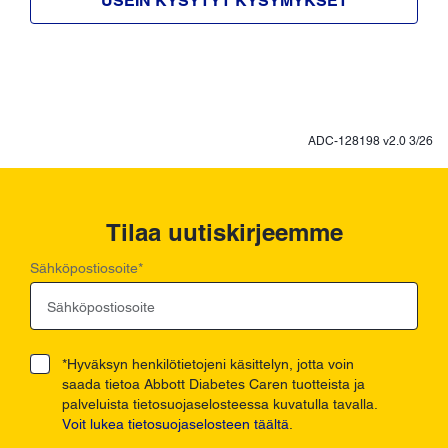
USEIN KYSYTYT KYSYMYKSET
ADC-128198 v2.0 3/26
Tilaa uutiskirjeemme
Sähköpostiosoite
*
*Hyväksyn henkilötietojeni käsittelyn, jotta voin
saada tietoa Abbott Diabetes Caren tuotteista ja
palveluista tietosuojaselosteessa kuvatulla tavalla.
Voit lukea tietosuojaselosteen täältä
.