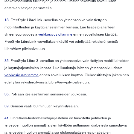
lääketieteellisten tulkintojen ja hoitomuutosten tekemistä sovelluksen
antamien tietojen perusteella.
18
. FreeStyle LibreLink -sovellus on yhteensopiva vain tiettyjen
mobiililaitteiden ja käyttöjärjestelmien kanssa. Lue lisätietoja laitteen
yhteensopivuudesta
verkkosivustoltamme
ennen sovelluksen käyttöä.
FreeStyle LibreLink -sovelluksen käyttö voi edellyttää rekisteröitymistä
LibreView-pilvipalveluun.
35
. FreeStyle Libre 3 -sovellus on yhteensopiva vain tiettyjen mobiililaitteiden
ja käyttöjärjestelmien kanssa. Lue lisätietoja laitteen yhteensopivuudesta
verkkosivustoltamme
ennen sovelluksen käyttöä. Glukoositietojen jakaminen
edellyttää rekisteröitymistä LibreView-pilvipalveluun.
36
. Potilaan itse asettamien sensoreiden joukossa.
39
. Sensori vaatii 60 minuutin käynnistysajan.
41
. LibreView-tiedonhallintajärjestelmä on tarkoitettu potilaiden ja
terveydenhuollon ammattilaisten käyttöön auttamaan diabetesta sairastavia
ja terveydenhuollon ammattilaisia glukoosilaitteen historiatietojen