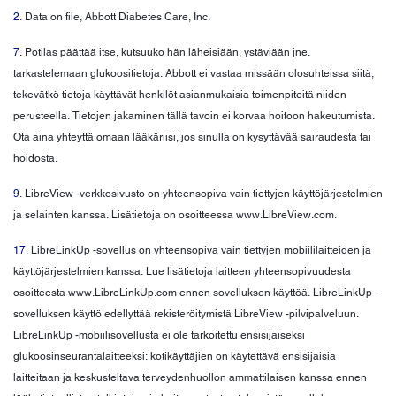
2
. Data on file, Abbott Diabetes Care, Inc.
7
. Potilas päättää itse, kutsuuko hän läheisiään, ystäviään jne.
tarkastelemaan glukoositietoja. Abbott ei vastaa missään olosuhteissa siitä,
tekevätkö tietoja käyttävät henkilöt asianmukaisia toimenpiteitä niiden
perusteella. Tietojen jakaminen tällä tavoin ei korvaa hoitoon hakeutumista.
Ota aina yhteyttä omaan lääkäriisi, jos sinulla on kysyttävää sairaudesta tai
hoidosta.
9
. LibreView -verkkosivusto on yhteensopiva vain tiettyjen käyttöjärjestelmien
ja selainten kanssa. Lisätietoja on osoitteessa www.LibreView.com.
17
. LibreLinkUp -sovellus on yhteensopiva vain tiettyjen mobiililaitteiden ja
käyttöjärjestelmien kanssa. Lue lisätietoja laitteen yhteensopivuudesta
osoitteesta www.LibreLinkUp.com ennen sovelluksen käyttöä. LibreLinkUp -
sovelluksen käyttö edellyttää rekisteröitymistä LibreView -pilvipalveluun.
LibreLinkUp -mobiilisovellusta ei ole tarkoitettu ensisijaiseksi
glukoosinseurantalaitteeksi: kotikäyttäjien on käytettävä ensisijaisia
laitteitaan ja keskusteltava terveydenhuollon ammattilaisen kanssa ennen