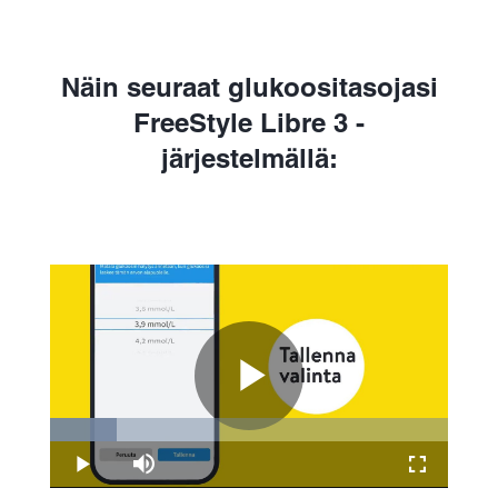
Näin seuraat glukoositasojasi
FreeStyle Libre 3 -
järjestelmällä:
Play
Loaded
:
16.75%
Play
Mute
Fullscreen