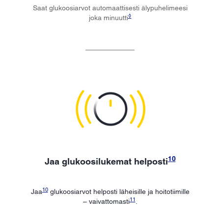
Saat glukoosiarvot automaattisesti älypuhelimeesi
◊
joka minuutti
10
Jaa glukoosilukemat helposti
10
Jaa
glukoosiarvot helposti läheisille ja hoitotiimille
11
– vaivattomasti
.