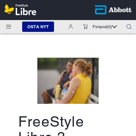
OSTA NYT
Finland
(fi)
FreeStyle