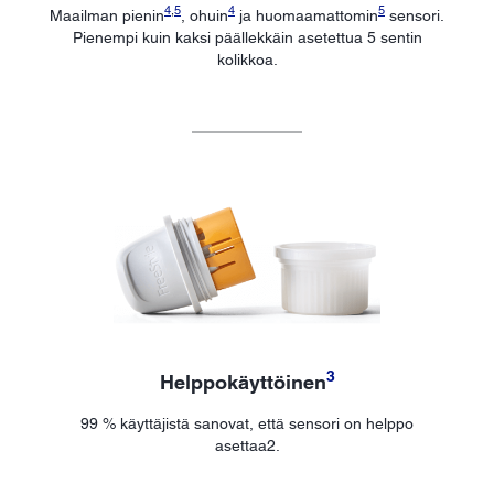
4
,
5
4
5
Maailman pienin
, ohuin
ja huomaamattomin
sensori.
Pienempi kuin kaksi päällekkäin asetettua 5 sentin
kolikkoa.
3
Helppokäyttöinen
99 % käyttäjistä sanovat, että sensori on helppo
asettaa2.