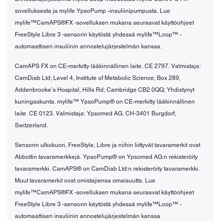
sovelluksesta ja mylife YpsoPump -insuliinipumpusta. Lue
mylife™CamAPS®FX -sovelluksen mukana seuraavat käyttöohjeet
FreeStyle Libre 3 -sensorin käytöstä yhdessä mylife™Loop™ -
automaattisen insuliinin annostelujärjestelmän kanssa.
CamAPS FX on CE-merkitty lääkinnällinen laite. CE 2797. Valmistaja:
CamDiab Ltd; Level 4, Institute of Metabolic Science; Box 289,
Addenbrooke’s Hospital, Hills Rd; Cambridge CB2 0QQ; Yhdistynyt
kuningaskunta. mylife™ YpsoPump® on CE-merkitty lääkinnällinen
laite. CE 0123. Valmistaja: Ypsomed AG, CH-3401 Burgdorf,
Switzerland.
Sensorin ulkokuori, FreeStyle, Libre ja niihin liittyvät tavaramerkit ovat
Abbottin tavaramerkkejä. YpsoPump® on Ypsomed AG:n rekisteröity
tavaramerkki. CamAPS® on CamDiab Ltd:n rekisteröity tavaramerkki.
Muut tavaramerkit ovat omistajiensa omaisuutta. Lue
mylife™CamAPS®FX -sovelluksen mukana seuraavat käyttöohjeet
FreeStyle Libre 3 -sensorin käytöstä yhdessä mylife™Loop™ -
automaattisen insuliinin annostelujärjestelmän kanssa