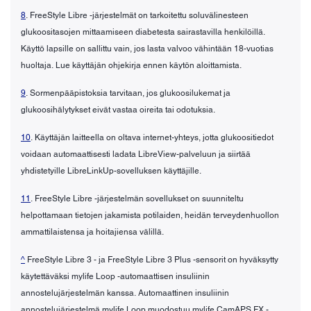
8
. FreeStyle Libre -järjestelmät on tarkoitettu soluvälinesteen
glukoositasojen mittaamiseen diabetesta sairastavilla henkilöillä.
Käyttö lapsille on sallittu vain, jos lasta valvoo vähintään 18-vuotias
huoltaja. Lue käyttäjän ohjekirja ennen käytön aloittamista.
9
. Sormenpääpistoksia tarvitaan, jos glukoosilukemat ja
glukoosihälytykset eivät vastaa oireita tai odotuksia.
10
. Käyttäjän laitteella on oltava internet-yhteys, jotta glukoositiedot
voidaan automaattisesti ladata LibreView-palveluun ja siirtää
yhdistetyille LibreLinkUp-sovelluksen käyttäjille.
11
. FreeStyle Libre -järjestelmän sovellukset on suunniteltu
helpottamaan tietojen jakamista potilaiden, heidän terveydenhuollon
ammattilaistensa ja hoitajiensa välillä.
^
FreeStyle Libre 3 - ja FreeStyle Libre 3 Plus -sensorit on hyväksytty
käytettäväksi mylife Loop -automaattisen insuliinin
annostelujärjestelmän kanssa. Automaattinen insuliinin
annostelujärjestelmä mylife Loop muodostuu mylife CamAPS FX -