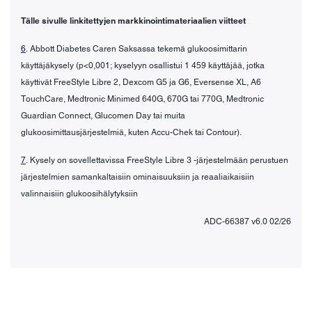
Tälle sivulle linkitettyjen markkinointimateriaalien viitteet
6
. Abbott Diabetes Caren Saksassa tekemä glukoosimittarin
käyttäjäkysely (p<0,001; kyselyyn osallistui 1 459 käyttäjää, jotka
käyttivät FreeStyle Libre 2, Dexcom G5 ja G6, Eversense XL, A6
TouchCare, Medtronic Minimed 640G, 670G tai 770G, Medtronic
Guardian Connect, Glucomen Day tai muita
glukoosimittausjärjestelmiä, kuten Accu-Chek tai Contour).
7
. Kysely on sovellettavissa FreeStyle Libre 3 -järjestelmään perustuen
järjestelmien samankaltaisiin ominaisuuksiin ja reaaliaikaisiin
valinnaisiin glukoosihälytyksiin
ADC-66387 v6.0 02/26