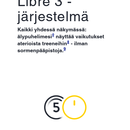
Libre 3 -
järjestelmä
Kaikki yhdessä näkymässä:
◊
älypuhelimesi
näyttää vaikutukset
‡
aterioista treeneihin
- ilman
9
sormenpääpistoja.