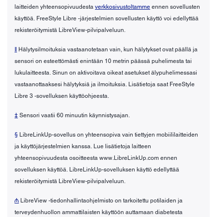
laitteiden yhteensopivuudesta
verkkosivustoltamme
ennen sovellusten
käyttöä. FreeStyle Libre -järjestelmien sovellusten käyttö voi edellyttää
rekisteröitymistä LibreView-pilvipalveluun.
ǁ
Hälytysilmoituksia vastaanotetaan vain, kun hälytykset ovat päällä ja
sensori on esteettömästi enintään 10 metrin päässä puhelimesta tai
lukulaitteesta. Sinun on aktivoitava oikeat asetukset älypuhelimessasi
vastaanottaaksesi hälytyksiä ja ilmoituksia. Lisätietoja saat FreeStyle
Libre 3 -sovelluksen käyttöohjeesta.
‡
Sensori vaatii 60 minuutin käynnistysajan.
§
LibreLinkUp-sovellus on yhteensopiva vain tiettyjen mobiililaitteiden
ja käyttöjärjestelmien kanssa. Lue lisätietoja laitteen
yhteensopivuudesta osoitteesta www.LibreLinkUp.com ennen
sovelluksen käyttöä. LibreLinkUp-sovelluksen käyttö edellyttää
rekisteröitymistä LibreView-pilvipalveluun.
₼
LibreView -tiedonhallintaohjelmisto on tarkoitettu potilaiden ja
terveydenhuollon ammattilaisten käyttöön auttamaan diabetesta