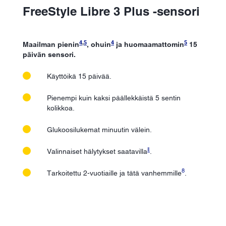
FreeStyle Libre 3 Plus -sensori
4
,
5
4
5
Maailman pienin
, ohuin
ja huomaamattomin
15
päivän sensori.
Käyttöikä 15 päivää.
Pienempi kuin kaksi päällekkäistä 5 sentin
kolikkoa.
Glukoosilukemat minuutin välein.
ǁ
Valinnaiset hälytykset saatavilla
.
8
Tarkoitettu 2-vuotiaille ja tätä vanhemmille
.