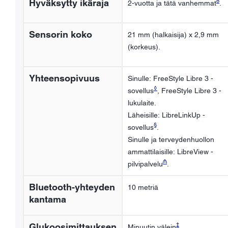
8
Hyväksytty ikäraja
2-vuotta ja tätä vanhemmat
.
Sensorin koko
21 mm (halkaisija) x 2,9 mm
(korkeus).
Yhteensopivuus
Sinulle: FreeStyle Libre 3 -
◊
sovellus
, FreeStyle Libre 3 -
lukulaite.
Läheisille: LibreLinkUp -
§
sovellus
.
Sinulle ja terveydenhuollon
ammattilaisille: LibreView -
₼
pilvipalvelu
.
Bluetooth-yhteyden
10 metriä
kantama
‡
Glukoosimittauksen
Minuutin välein