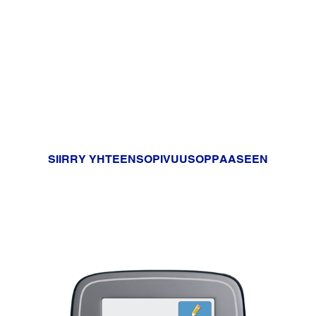
Tarkista, onko älypuhelimesi
yhteensopiva sensorin kanssa.
SIIRRY YHTEENSOPIVUUSOPPAASEEN