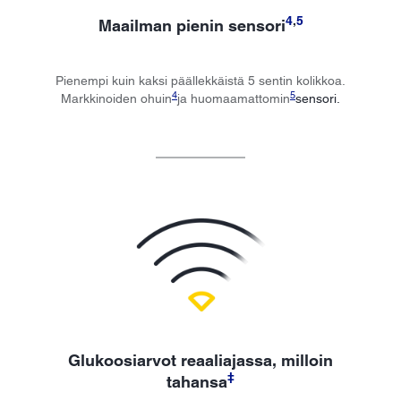
4
,
5
Maailman pienin sensori
Pienempi kuin kaksi päällekkäistä 5 sentin kolikkoa.
4
5
Markkinoiden ohuin
ja huomaamattomin
sensori.
Glukoosiarvot reaaliajassa, milloin
‡
tahansa