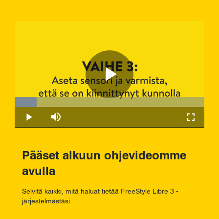
Play
Loaded
:
11.48%
Play
Mute
Fullscre
Video
Pääset alkuun ohjevideomme
avulla
Selvitä kaikki, mitä haluat tietää FreeStyle Libre 3 -
järjestelmästäsi.