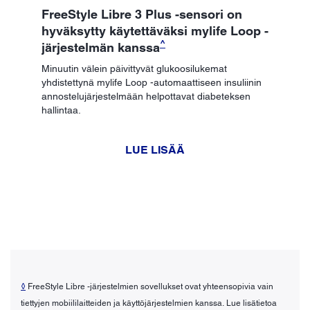
FreeStyle Libre 3 Plus -sensori on
hyväksytty käytettäväksi mylife Loop -
^
järjestelmän kanssa
Minuutin välein päivittyvät glukoosilukemat
yhdistettynä mylife Loop -automaattiseen insuliinin
annostelujärjestelmään helpottavat diabeteksen
hallintaa.
LUE LISÄÄ
◊
FreeStyle Libre -järjestelmien sovellukset ovat yhteensopivia vain
tiettyjen mobiililaitteiden ja käyttöjärjestelmien kanssa. Lue lisätietoa