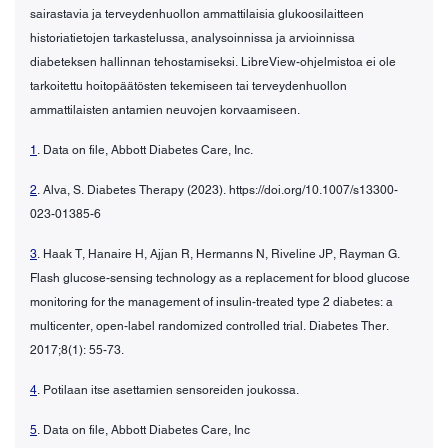
sairastavia ja terveydenhuollon ammattilaisia glukoosilaitteen
historiatietojen tarkastelussa, analysoinnissa ja arvioinnissa
diabeteksen hallinnan tehostamiseksi. LibreView-ohjelmistoa ei ole
tarkoitettu hoitopäätösten tekemiseen tai terveydenhuollon
ammattilaisten antamien neuvojen korvaamiseen.
1
. Data on file, Abbott Diabetes Care, Inc.
2
. Alva, S. Diabetes Therapy (2023). https://doi.org/10.1007/s13300-
023-01385-6
3
. Haak T, Hanaire H, Ajjan R, Hermanns N, Riveline JP, Rayman G.
Flash glucose-sensing technology as a replacement for blood glucose
monitoring for the management of insulin-treated type 2 diabetes: a
multicenter, open-label randomized controlled trial. Diabetes Ther.
2017;8(1): 55-73.
4
. Potilaan itse asettamien sensoreiden joukossa.
5
. Data on file, Abbott Diabetes Care, Inc