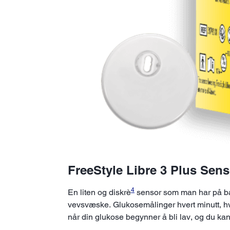
FreeStyle Libre 3 Plus Sens
4
En liten og diskrè
sensor som man har på ba
vevsvæske. Glukosemålinger hvert minutt, hver
når din glukose begynner å bli lav, og du ka