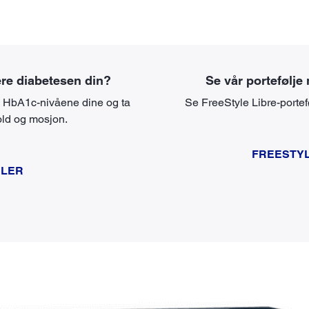
re diabetesen din?
Se vår portefølje
nk HbA1c-nivåene dine og ta
Se FreeStyle Libre-portef
old og mosjon.
FREESTYL
ELER