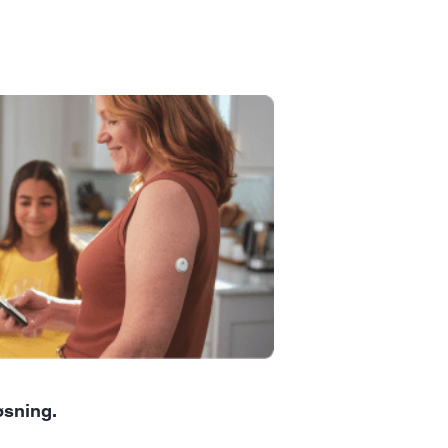
øsning.