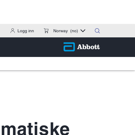
Logg inn
Norway
(no)
matiske