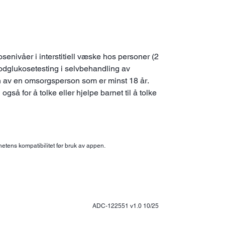
enivåer i interstitiell væske hos personer (2
lodglukosetesting i selvbehandling av
lsyn av en omsorgsperson som er minst 18 år.
så for å tolke eller hjelpe barnet til å tolke
etens kompatibilitet før bruk av appen.
ADC-122551 v1.0 10/25