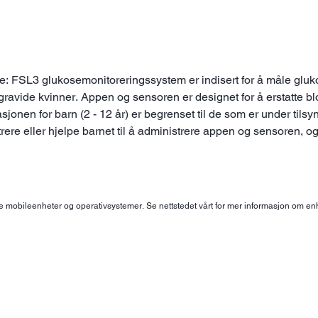
: FSL3 glukosemonitoreringssystem er indisert for å måle glukos
 gravide kvinner. Appen og sensoren er designet for å erstatte b
kasjonen for barn (2 - 12 år) er begrenset til de som er under ti
e eller hjelpe barnet til å administrere appen og sensoren, og og
e mobileenheter og operativsystemer. Se nettstedet vårt for mer informasjon om enh