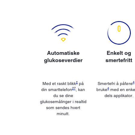
Automatiske
Enkelt og
glukoseverdier
smertefritt
‡
4
Med et raskt blikk
på
Smertefri å påføre
27
4
din smarttelefon
, kan
bruke
med en enkel
du se dine
dels applikator.
glukosemålinger i realtid
som sendes hvert
minutt.