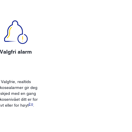
Valgfri alarm
Valgfrie, realtids
ukosealarmer gir deg
skjed med en gang
kosenivået ditt er for
2
,
¤
avt eller for høyt
.