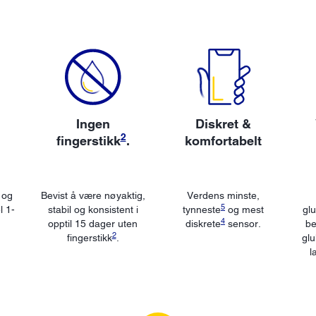
Ingen
Diskret &
2
fingerstikk
.
komfortabelt
og
Bevist å være nøyaktig,
Verdens minste,
5
 1-
stabil og konsistent i
tynneste
og mest
gl
4
opptil 15 dager uten
diskrete
sensor.
be
2
fingerstikk
.
glu
l