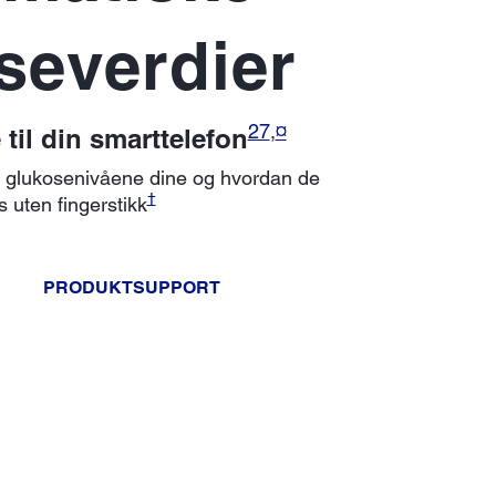
severdier
27
,
¤
 til din smarttelefon
er glukosenivåene dine og hvordan de
†
 uten fingerstikk
PRODUKTSUPPORT