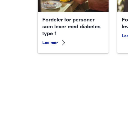
Fordeler for personer
Fo
som lever med diabetes
le
type 1
Le
Les mer
Vårt seneste glukosemonit