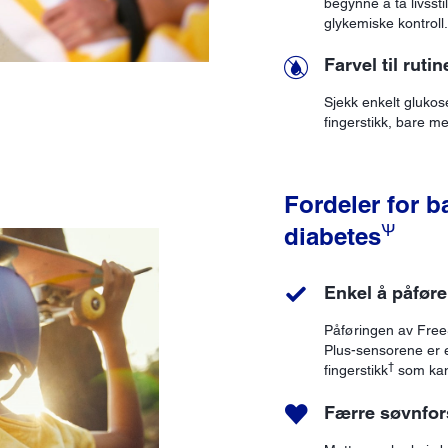
begynne å ta livssti
glykemiske kontroll.
Farvel til ruti
Sjekk enkelt glukos
fingerstikk, bare me
Fordeler for 
Ѱ
diabetes
Enkel å påføre
Påføringen av FreeS
Plus-sensorene er e
†
fingerstikk
som kan 
Færre søvnfor