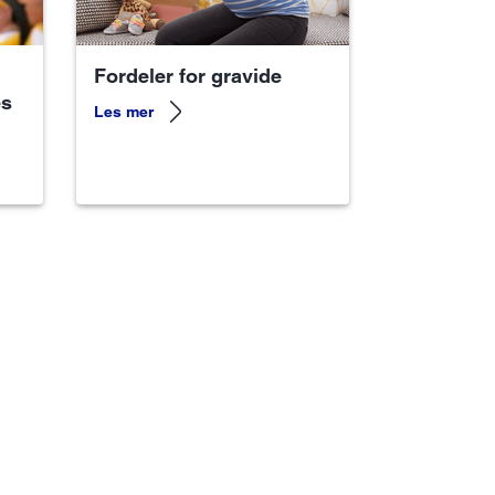
Fordeler for gravide
es
Les mer
 hjelper deg å oppdage lav