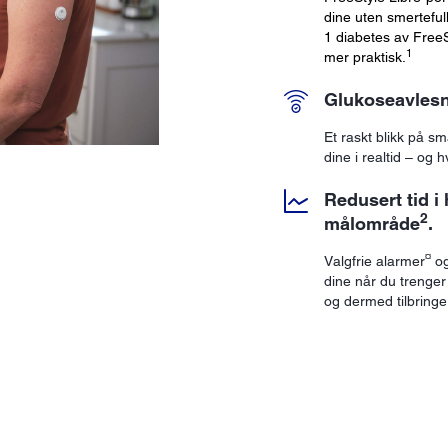
dine uten smertefull
1 diabetes av Free
1
mer praktisk.
Glukoseavlesn
Et raskt blikk på s
dine i realtid – og h
Redusert tid i
2
målområde
.
¤
Valgfrie alarmer
og
dine når du trenger
og dermed tilbringe