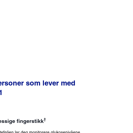
personer som lever med
1
†
ssige fingerstikk
teføljen lar deg monitorere glukosenivåene