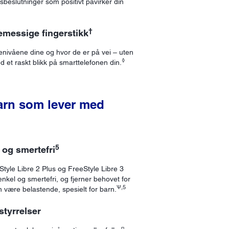
lsbeslutninger som positivt påvirker din
†
nemessige fingerstikk
enivåene dine og hvor de er på vei – uten
◊
d et raskt blikk på smarttelefonen din.
barn som lever med
5
 og smertefri
tyle Libre 2 Plus og FreeStyle Libre 3
nkel og smertefri, og fjerner behovet for
Ѱ,5
være belastende, spesielt for barn.
styrrelser
¤