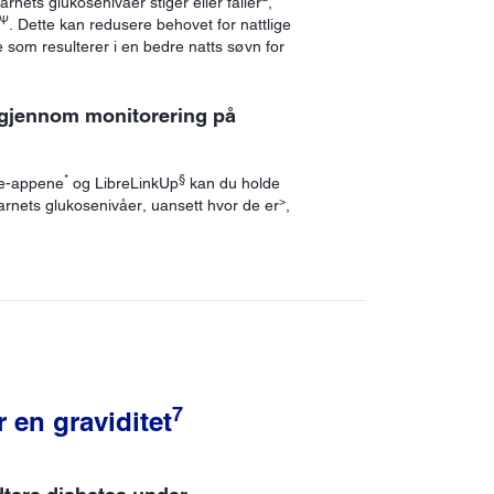
arnets glukosenivåer stiger eller faller
,
Ѱ
. Dette kan redusere behovet for nattlige
e som resulterer i en bedre natts søvn for
 gjennom monitorering på
*
§
re-appene
og LibreLinkUp
kan du holde
>
rnets glukosenivåer, uansett hvor de er
,
7
 en graviditet