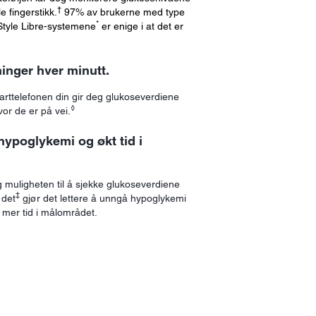
†
e fingerstikk.
97% av brukerne med type
*
Style Libre-systemene
er enige i at det er
inger hver minutt.
marttelefonen din gir deg glukoseverdiene
◊
vor de er på vei.
 hypoglykemi og økt tid i
 muligheten til å sjekke glukoseverdiene
‡
 det
gjør det lettere å unngå hypoglykemi
 mer tid i målområdet.