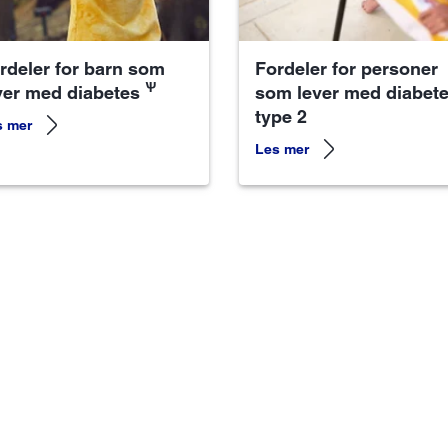
rdeler for barn som
Fordeler for personer
Ѱ
ver med diabetes
som lever med diabet
type 2
s mer
Les mer
FreeStyle Libre 3
oreringssystem. Måler kontinuelig, og