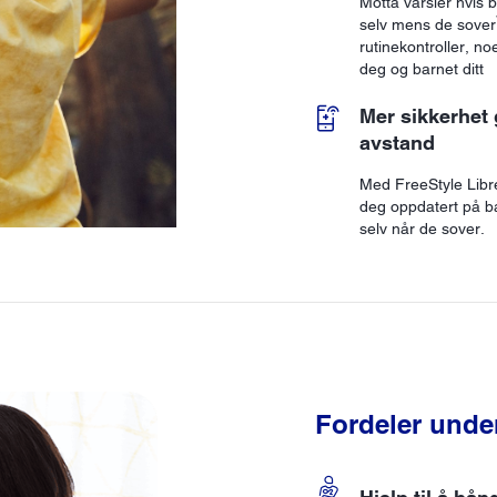
Motta varsler hvis b
selv mens de sover
rutinekontroller, no
deg og barnet ditt
Mer sikkerhet
avstand
Med FreeStyle Lib
deg oppdatert på ba
selv når de sover.
Fordeler under