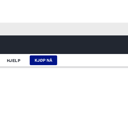
KJØP NÅ
HJELP
e - for alle per