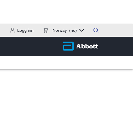
Logg inn
Norway
(no)
soner med