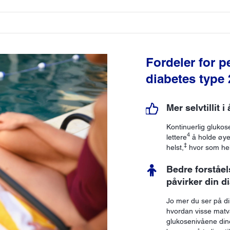
Fordeler for 
diabetes type 
Mer selvtillit 
Kontinuerlig glukose
4
lettere
å holde øye
‡
helst,
hvor som hel
Bedre forståel
påvirker din d
Jo mer du ser på di
hvordan visse matv
glukosenivåene din