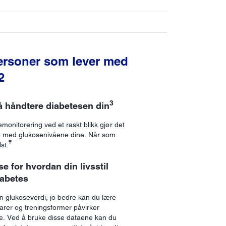
personer som lever med
2
3
i å håndtere diabetesen din
monitorering ved et raskt blikk gjør det
 med glukosenivåene dine. Når som
₸
st.
se for hvordan din livsstil
iabetes
n glukoseverdi, jo bedre kan du lære
arer og treningsformer påvirker
e. Ved å bruke disse dataene kan du