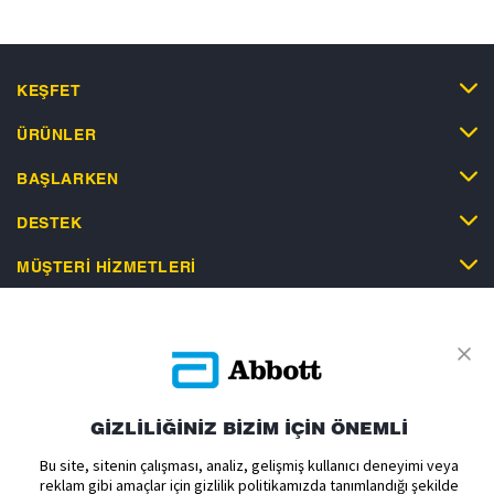
KEŞFET
ÜRÜNLER
BAŞLARKEN
DESTEK
MÜŞTERI HIZMETLERI
Gizlilik Politikası
Kullanım Koşulları
Satış Koşulları
GİZLİLİĞİNİZ BİZİM İÇİN ÖNEMLİ
Çerez Politikası
Aydınlatma Metni
Açık Rıza Metni Ticari
Bu site, sitenin çalışması, analiz, gelişmiş kullanıcı deneyimi veya
Açık Rıza Metni Yurtdışı
Çerez Tercihleri
reklam gibi amaçlar için gizlilik politikamızda tanımlandığı şekilde