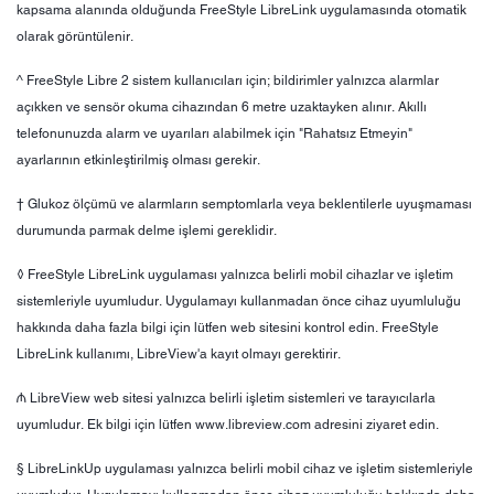
kapsama alanında olduğunda FreeStyle LibreLink uygulamasında otomatik
olarak görüntülenir.
^ FreeStyle Libre 2 sistem kullanıcıları için; bildirimler yalnızca alarmlar
açıkken ve sensör okuma cihazından 6 metre uzaktayken alınır. Akıllı
telefonunuzda alarm ve uyarıları alabilmek için "Rahatsız Etmeyin"
ayarlarının etkinleştirilmiş olması gerekir.
† Glukoz ölçümü ve alarmların semptomlarla veya beklentilerle uyuşmaması
durumunda parmak delme işlemi gereklidir.
◊ FreeStyle LibreLink uygulaması yalnızca belirli mobil cihazlar ve işletim
sistemleriyle uyumludur. Uygulamayı kullanmadan önce cihaz uyumluluğu
hakkında daha fazla bilgi için lütfen web sitesini kontrol edin. FreeStyle
LibreLink kullanımı, LibreView'a kayıt olmayı gerektirir.
₼ LibreView web sitesi yalnızca belirli işletim sistemleri ve tarayıcılarla
uyumludur. Ek bilgi için lütfen www.libreview.com adresini ziyaret edin.
§ LibreLinkUp uygulaması yalnızca belirli mobil cihaz ve işletim sistemleriyle