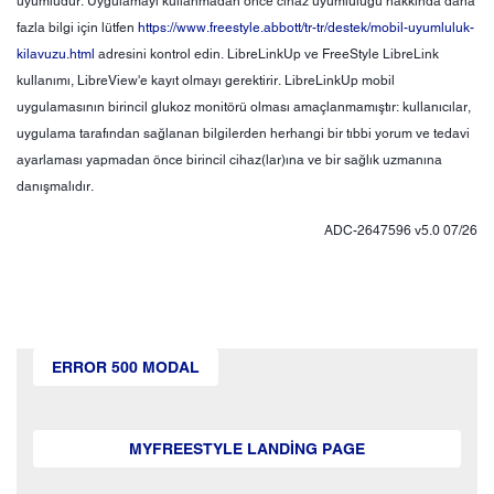
uyumludur. Uygulamayı kullanmadan önce cihaz uyumluluğu hakkında daha
fazla bilgi için lütfen
https://www.freestyle.abbott/tr-tr/destek/mobil-uyumluluk-
kilavuzu.html
adresini kontrol edin. LibreLinkUp ve FreeStyle LibreLink
kullanımı, LibreView'e kayıt olmayı gerektirir. LibreLinkUp mobil
uygulamasının birincil glukoz monitörü olması amaçlanmamıştır: kullanıcılar,
uygulama tarafından sağlanan bilgilerden herhangi bir tıbbi yorum ve tedavi
ayarlaması yapmadan önce birincil cihaz(lar)ına ve bir sağlık uzmanına
danışmalıdır.
ADC-2647596 v5.0 07/26
ERROR 500 MODAL
MYFREESTYLE LANDING PAGE