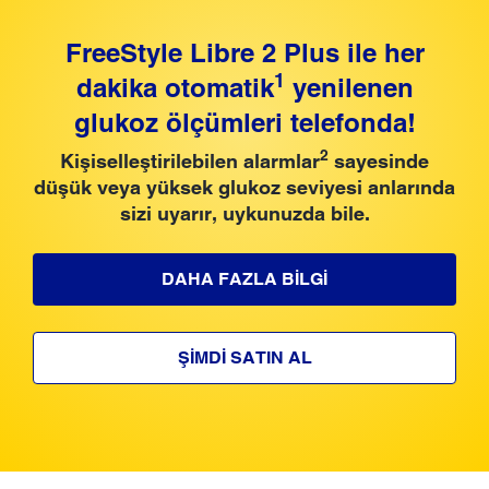
FreeStyle Libre 2 Plus ile her
1
dakika otomatik
yenilenen
glukoz ölçümleri telefonda!
2
Kişiselleştirilebilen alarmlar
sayesinde
düşük veya yüksek glukoz seviyesi anlarında
sizi uyarır, uykunuzda bile.
DAHA FAZLA BİLGİ
ŞİMDİ SATIN AL