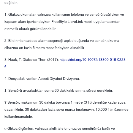
değildir.
1. Glukoz okumaları yalnızca kullanıcının telefonu ve sensörü bağlıyken ve
kapsam alanı içerisindeyken FreeStyle LibreLink mobil uygulamasından
otomatik olarak görüntülenebilir.
2. Bildirimler sadece alarm seçeneği açık olduğunda ve sensör, okutma
cihazına en fazla 6 metre mesafedeyken alınabilir.
3. Haak, T. Diabetes Ther. (2017):
https://doi.org/10.1007/s13300-016-0223-
6
.
4. Dosyadaki veriler, Abbott Diyabet Divizyonu.
‡ Sensörü uyguladıktan sonra 60 dakikalık ısınma süresi gereklidir.
₸ Sensör, maksimum 30 dakika boyunca 1 metre (3 fit) derinliğe kadar suya
dayanıklıdır. 30 dakikadan fazla suya maruz bırakmayın. 10.000 fitin üzerinde
kullanılmamalıdır.
¤ Glikoz ölçümleri, yalnızca akıllı telefonunuz ve sensörünüz bağlı ve