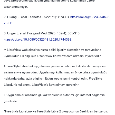
veya profesyonel sağlık danışmanlığının yerine kullanılmak üzere
tasarlanmamıştır.
2. Huang E. et al. Diabetes. 2022; 71(1): 73-LB.
https://doi.org/10.2337/db22-
73-LB
.
3. Unger J. et al. Postgrad Med. 2020; 132(4): 305-313.
https://doi.org/10.1080/00325481.2020.1744393
.
₼ LibreView web sitesi yalnızca belirli işletim sistemleri ve tarayıcılarla
uyumludur. Ek bilgi için lütfen www.libreview.com adresini ziyaret edin.
◊ FreeStyle LibreLink uygulaması yalnızca belirli mobil cihazlar ve işletim
sistemleriyle uyumludur. Uygulamayı kullanmadan önce cihaz uyumluluğu
hakkında daha fazla bilgi için lütfen web sitesini kontrol edin. FreeStyle
LibreLink kullanımı, LibreView'e kayıt olmayı gerektirir.
ǁ Uygulamalar arasında glukoz verilerinin aktarımı için internet bağlantısı
gereklidir.
*FreeStyle LibreLink ve FreeStyle Libre 2 okuyucunun özellikleri benzerdir,