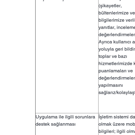
(şikayetler,
bültenlerimize v
bilgilerimize veri
yanıtlar, incelem
değerlendirmeler 
Ayrıca kullanıcı a
yoluyla geri bildi
toplar ve bazı
hizmetlerimizde k
puanlamaları ve
değerlendirmeler
yapılmasını
sağlarız/kolaylaştı
Uygulama ile ilgili sorunlara
İşletim sistemi da
destek sağlanması
olmak üzere mobi
bilgileri; ilgili ol