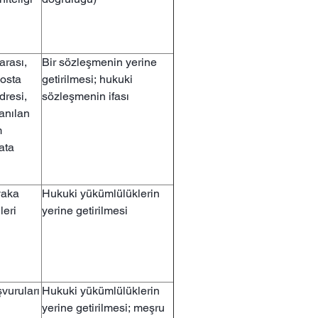
arası,
Bir sözleşmenin yerine
posta
getirilmesi; hukuki
dresi,
sözleşmenin ifası
lanılan
m
ata
 vaka
Hukuki yükümlülüklerin
leri
yerine getirilmesi
vuruları
Hukuki yükümlülüklerin
yerine getirilmesi; meşru