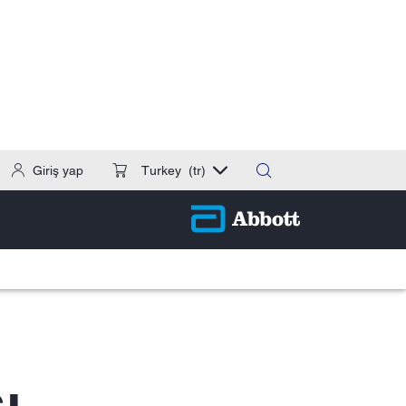
Giriş yap
Turkey
(tr)
ı