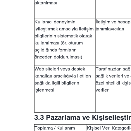
aktarılması
Kullanıcı deneyimini
İletişim ve hesap
iyileştirmek amacıyla iletişim
tanımlayıcıları
bilgilerinin sistematik olarak
kullanılması (ör. oturum
açıldığında formların
önceden doldurulması)
Web siteleri veya destek
Tarafınızdan sa
kanalları aracılığıyla iletilen
sağlık verileri ve
sağlıkla ilgili bilgilerin
özel nitelikli kişis
işlenmesi
veriler
3.3 Pazarlama ve Kişiselleştir
Toplama / Kullanım
Kişisel Veri Kategoril