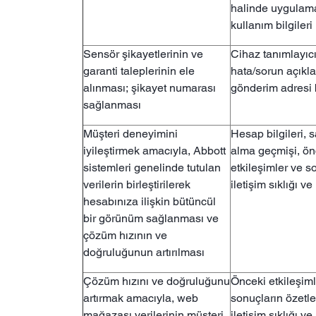
halinde uygulam
kullanım bilgileri
Sensör şikayetlerinin ve
Cihaz tanımlayıcı
garanti taleplerinin ele
hata/sorun açıkla
alınması; şikayet numarası
gönderim adresi b
sağlanması
Müşteri deneyimini
Hesap bilgileri, s
iyileştirmek amacıyla, Abbott
alma geçmişi, ön
sistemleri genelinde tutulan
etkileşimler ve s
verilerin birleştirilerek
iletişim sıklığı ve 
hesabınıza ilişkin bütüncül
bir görünüm sağlanması ve
çözüm hızının ve
doğruluğunun artırılması
Çözüm hızını ve doğruluğunu
Önceki etkileşiml
artırmak amacıyla, web
sonuçların özetler
mağazası verilerinin müşteri
iletişim sıklığı ve 