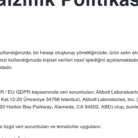
 kullandığınızda, bir hesap oluşturup yönettiğinizde, ürün satın a
ızı kullandığınızda kişisel verileri nasıl işlediğini açıklamaktadı
tadır.
PR / EU GDPR kapsamında veri sorumluları; Abbott Laboratuarları İ
at.12-20 Ümraniye 34768 Istanbul), Abbott Laboratories, Inc. (
20 Harbor Bay Parkway, Alameda, CA 94502, ABD) olup, bunlar bi
 özgü veri sorumluları ve temsilciler uygulanır.