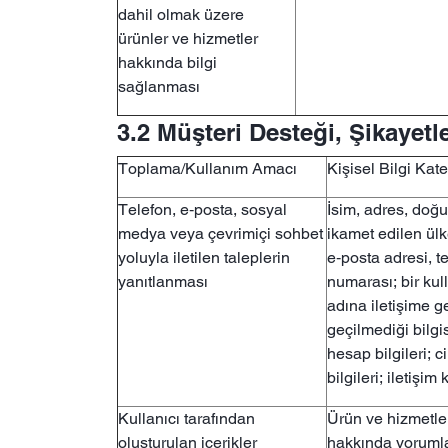
dahil olmak üzere
ürünler ve hizmetler
hakkında bilgi
sağlanması
3.2 Müşteri Desteği, Şikayetle
Toplama/Kullanım Amacı
Kişisel Bilgi Kate
Telefon, e‑posta, sosyal
İsim, adres, doğu
medya veya çevrimiçi sohbet
ikamet edilen ülk
yoluyla iletilen taleplerin
e‑posta adresi, t
yanıtlanması
numarası; bir kul
adına iletişime ge
geçilmediği bilgis
hesap bilgileri; c
bilgileri; iletişim 
Kullanıcı tarafından
Ürün ve hizmetle
oluşturulan içerikler
hakkında yoruml