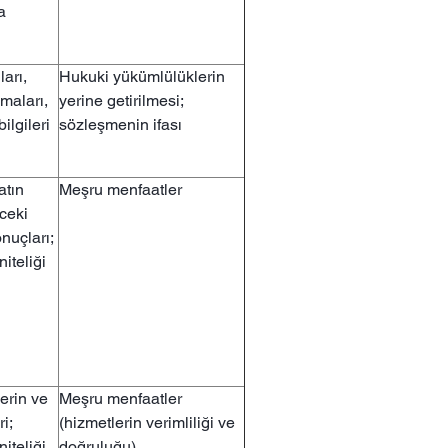
a
ları,
Hukuki yükümlülüklerin
maları,
yerine getirilmesi;
ilgileri
sözleşmenin ifası
atın
Meşru menfaatler
ceki
onuçları;
niteliği
erin ve
Meşru menfaatler
i;
(hizmetlerin verimliliği ve
niteliği
doğruluğu)