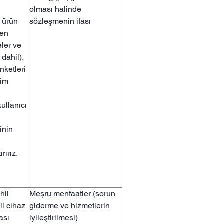
olması halinde
e ürün
sözleşmenin ifası
len
eler ve
dahil).
nketleri
rim
ullanıcı
inin
rırız.
hil
Meşru menfaatler (sorun
l cihaz
giderme ve hizmetlerin
ması
iyileştirilmesi)