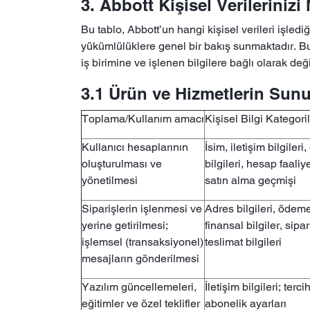
3. Abbott Kişisel Verilerinizi 
Bu tablo, Abbott’un hangi kişisel verileri işle
yükümlülüklere genel bir bakış sunmaktadır. Bu li
iş birimine ve işlenen bilgilere bağlı olarak deği
3.1 Ürün ve Hizmetlerin Sun
Toplama/Kullanım amacı
Kişisel Bilgi Kategoril
Kullanıcı hesaplarının
İsim, iletişim bilgileri, 
oluşturulması ve
bilgileri, hesap faaliye
yönetilmesi
satın alma geçmişi
Siparişlerin işlenmesi ve
Adres bilgileri, ödem
yerine getirilmesi;
finansal bilgiler, sipa
işlemsel (transaksiyonel)
teslimat bilgileri
mesajların gönderilmesi
Yazılım güncellemeleri,
İletişim bilgileri; tercih
eğitimler ve özel teklifler
abonelik ayarları