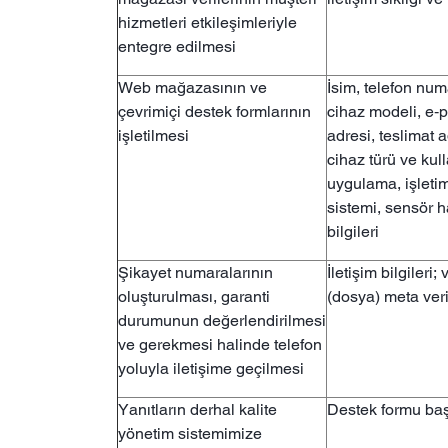
hizmetleri etkileşimleriyle
entegre edilmesi
Web mağazasının ve
İsim, telefon num
çevrimiçi destek formlarının
cihaz modeli, e‑
işletilmesi
adresi, teslimat a
cihaz türü ve kul
uygulama, işleti
sistemi, sensör h
bilgileri
Şikayet numaralarının
İletişim bilgileri;
oluşturulması, garanti
(dosya) meta veri
durumunun değerlendirilmesi
ve gerekmesi halinde telefon
yoluyla iletişime geçilmesi
Yanıtların derhal kalite
Destek formu baş
yönetim sistemimize