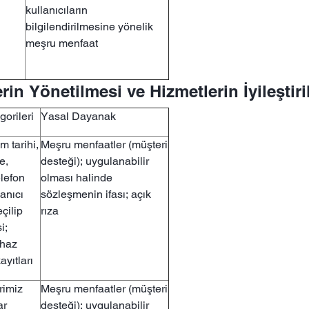
kullanıcıların
bilgilendirilmesine yönelik
meşru menfaat
rin Yönetilmesi ve Hizmetlerin İyileştir
gorileri
Yasal Dayanak
m tarihi,
Meşru menfaatler (müşteri
e,
desteği); uygulanabilir
elefon
olması halinde
lanıcı
sözleşmenin ifası; açık
çilip
rıza
i;
ihaz
kayıtları
rimiz
Meşru menfaatler (müşteri
ar
desteği); uygulanabilir