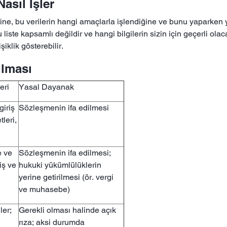
Nasıl İşler
diğine, bu verilerin hangi amaçlarla işlendiğine ve bunu yaparken
ste kapsamlı değildir ve hangi bilgilerin sizin için geçerli olacağı
şiklik gösterebilir.
ulması
eri
Yasal Dayanak
giriş
Sözleşmenin ifa edilmesi
tleri,
e ve
Sözleşmenin ifa edilmesi;
riş ve
hukuki yükümlülüklerin
yerine getirilmesi (ör. vergi
ve muhasebe)
ler;
Gerekli olması halinde açık
rıza; aksi durumda