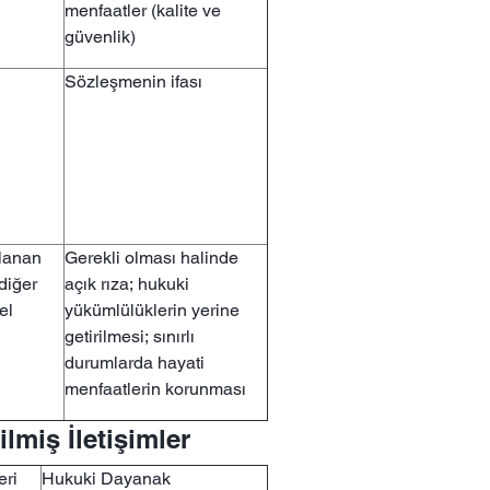
menfaatler (kalite ve
güvenlik)
Sözleşmenin ifası
ğlanan
Gerekli olması halinde
 diğer
açık rıza; hukuki
el
yükümlülüklerin yerine
getirilmesi; sınırlı
durumlarda hayati
menfaatlerin korunması
ilmiş İletişimler
eri
Hukuki Dayanak