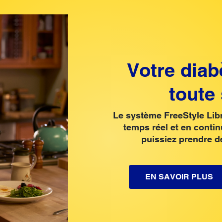
Votre diab
toute 
Le système FreeStyle Lib
temps réel et en conti
puissiez prendre d
EN SAVOIR PLUS