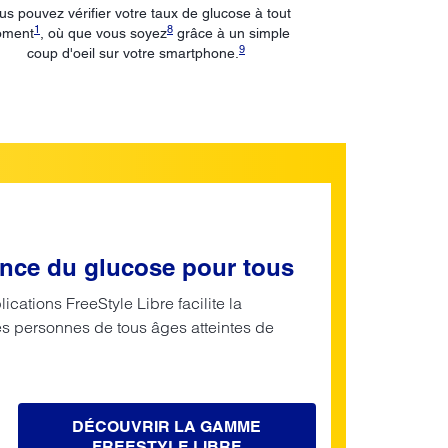
us pouvez vérifier votre taux de glucose à tout
1
8
ment
, où que vous soyez
grâce à un simple
9
coup d'oeil sur votre smartphone.
llance du glucose pour tous
cations FreeStyle Libre facilite la
es personnes de tous âges atteintes de
DÉCOUVRIR LA GAMME
FREESTYLE LIBRE