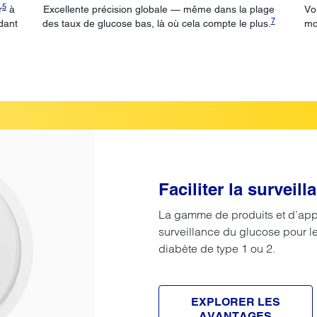
5
r
à
Excellente précision globale — même dans la plage
Vo
7
ndant
des taux de glucose bas, là où cela compte le plus.
mo
Faciliter la survei
La gamme de produits et d’appli
surveillance du glucose pour l
diabète de type 1 ou 2.
EXPLORER LES
AVANTAGES