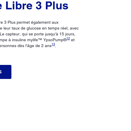
 Libre 3 Plus
re 3 Plus permet également aux
ivre leur taux de glucose en temps réel, avec
 Le capteur, qui se porte jusqu'à 15 jours,
12
pompe à insuline mylife™ YpsoPump®
et
13
personnes dès l'âge de 2 ans
.
S