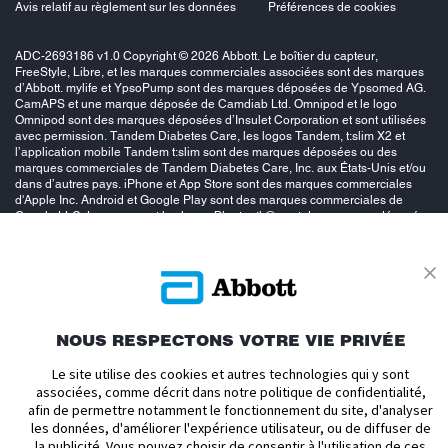
Avis relatif au règlement sur les données
Préférences de cookies
ADC-2693186 v1.0 Copyright © 2026 Abbott. Le boîtier du capteur,
FreeStyle, Libre, et les marques commerciales associées sont des marques
d’Abbott. mylife et YpsoPump sont des marques déposées de Ypsomed AG.
CamAPS et une marque déposée de Camdiab Ltd. Omnipod et le logo
Omnipod sont des marques déposées d’Insulet Corporation et sont utilisées
avec permission. Tandem Diabetes Care, les logos Tandem, t:slim X2 et
l’application mobile Tandem t:slim sont des marques déposées ou des
marques commerciales de Tandem Diabetes Care, Inc. aux États-Unis et/ou
dans d’autres pays. iPhone et App Store sont des marques commerciales
d'Apple Inc. Android et Google Play sont des marques commerciales de
Google LLC. La marque et les logos Bluetooth® sont des marques déposées
appartenant à Bluetooth SIG, Inc. et toute utilisation de ces marques par
Abbott se fait sous licence. Les autres marques sont la propriété de leurs
propriétaires respectifs. Ce site est destiné aux résident(e)s belges avec une
adresse de livraison belge. Abbott SA, avenue Einstein 14 1300 Wavre
Belgique.
NOUS RESPECTONS VOTRE VIE PRIVÉE
Le site utilise des cookies et autres technologies qui y sont
associées, comme décrit dans notre politique de confidentialité,
afin de permettre notamment le fonctionnement du site, d'analyser
les données, d'améliorer l'expérience utilisateur, ou de diffuser de
la publicité. Vous pouvez choisir de consentir à l'utilisation de ces