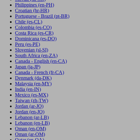
Philippines
(en-PH)
Croatian
(hr-HR)
Portuguese - Brazil
(pt-BR)
Chile
(es-CL)
Colombia
(es-CO)
Costa Rica
(es-CR)
Dominicana
(es-DO)
Peru
(es-PE)
Slovenian
(sl-SI)
South Africa
(en-ZA)
Canada - English
(en-CA)
Japan
(ja-JP)
Canada - French
(fr-CA)
Denmark
(da-DK)
Malaysia
(en-MY)
India
(en-IN)
Mexico
(es-MX)
Taiwan
(zh-TW)
Jordan
(ar-JO)
Jordan
(en-JO)
Lebanon
(ar-LB)
Lebanon
(en-LB)
Oman
(en-OM)
Oman
(ar-OM)
Qatar
(en-QA)