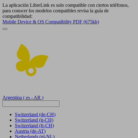
La aplicación LibreLink es solo compatible con ciertos teléfonos,
para conocer los modelos compatibles revisa la guía de
compatibilidad:
Mobile Device & OS Compatibility PDF (675kb)
Argentina
( es - AR )
Switzerland
(de-CH)
Switzerland
(it-CH)
Switzerland
(fr-CH)
Austria
(de-AT)
Netherlands
(nl-NL)