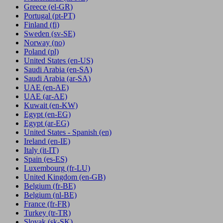
Greece
(el-GR)
Portugal
(pt-PT)
Finland
(fi)
Sweden
(sv-SE)
Norway
(no)
Poland
(pl)
United States
(en-US)
Saudi Arabia
(en-SA)
Saudi Arabia
(ar-SA)
UAE
(en-AE)
UAE
(ar-AE)
Kuwait
(en-KW)
Egypt
(en-EG)
Egypt
(ar-EG)
United States - Spanish
(en)
Ireland
(en-IE)
Italy
(it-IT)
Spain
(es-ES)
Luxembourg
(fr-LU)
United Kingdom
(en-GB)
Belgium
(fr-BE)
Belgium
(nl-BE)
France
(fr-FR)
Turkey
(tr-TR)
Slovak
(sk-SK)