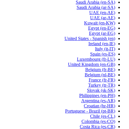
Saudi Arabia
(en-SA)
Saudi Arabia
(ar-SA)
UAE
(en-AE)
UAE
(ar-AE)
Kuwait
(en-KW)
Egypt
(en-EG)
Egypt
(ar-EG)
United States - Spanish
(en)
Ireland
(en-IE)
Italy
(it-IT)
Spain
(es-ES)
Luxembourg
(fr-LU)
United Kingdom
(en-GB)
Belgium
(fr-BE)
Belgium
(nl-BE)
France
(fr-FR)
Turkey
(tr-TR)
Slovak
(sk-SK)
Philippines
(en-PH)
Argentina
(es-AR)
Croatian
(hr-HR)
Portuguese - Brazil
(pt-BR)
Chile
(es-CL)
Colombia
(es-CO)
Costa Rica
(es-CR)