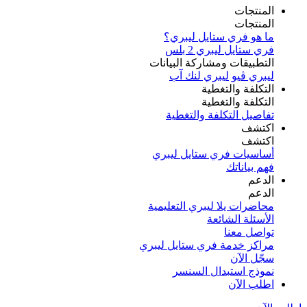
المنتجات
المنتجات
ما هو فري ستايل ليبري؟
فري ستايل ليبري 2 بلس​
التطبيقات ومشاركة البيانات
ليبري ڤيو
ليبري لنك آب
التكلفة والتغطية
التكلفة والتغطية
تفاصيل التكلفة والتغطية
اكتشف​
اكتشف​
أساسيات فري ستايل ليبري
فهم بياناتك
الدعم
الدعم
محاضرات يلا ليبري التعليمية
الأسئلة الشائعة
تواصل معنا
مراكز خدمة فري ستايل ليبري
سجّل الآن​
نموذج استبدال السنسر
اطلب الآن