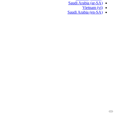
Saudi Arabia
(ar-SA)
Vietnam
(vi)
Saudi Arabia
(en-SA)