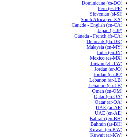
Dominicana
(es-DO)
Peru
(es-PE)
Slovenian
(sl-SI)
South Africa
(en-ZA)
Canada - English
(en-CA)
Japan
(ja-JP)
Canada - French
(fr-CA)
Denmark
(da-DK)
Malaysia
(en-MY)
India
(en-IN)
Mexico
(es-MX)
Taiwan
(zh-TW)
Jordan
(ar-JO)
Jordan
(en-JO)
Lebanon
(ar-LB)
Lebanon
(en-LB)
Oman
(en-OM)
Qatar
(en-QA)
Qatar
(ar-QA)
UAE
(ar-AE)
UAE
(en-AE)
Bahrain
(en-BH)
Bahrain
(ar-BH)
Kuwait
(en-KW)
Kuwait
(ar-KW)