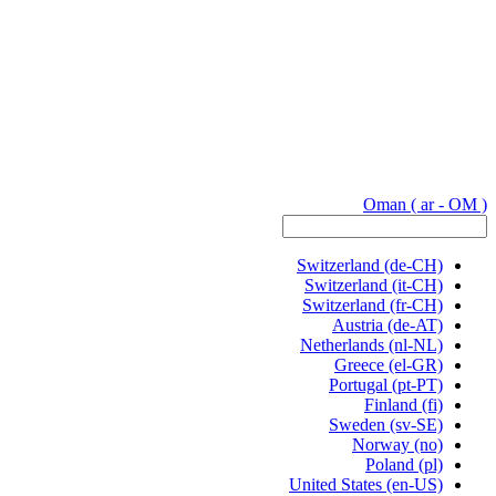
Oman
( ar - OM )
Switzerland
(de-CH)
Switzerland
(it-CH)
Switzerland
(fr-CH)
Austria
(de-AT)
Netherlands
(nl-NL)
Greece
(el-GR)
Portugal
(pt-PT)
Finland
(fi)
Sweden
(sv-SE)
Norway
(no)
Poland
(pl)
United States
(en-US)