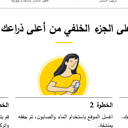
تركيب السنسر​
تفعيل السنسر باستخدام جهازك ​
لى الجزء الخلفي من أعلى ذراعك 
الخطوة 2
الخط
عك.
اغسل الموقع باستخدام الماء والصابون، ثم جففه
قم ب
بمنشفة.
واتر