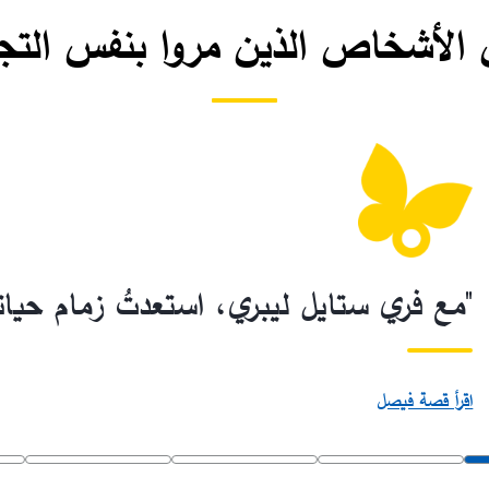
ن الأشخاص الذين مروا بنفس التج
"مع فري ستايل ليبري، استعدتُ زمام حيات
اقرأ قصة فيصل