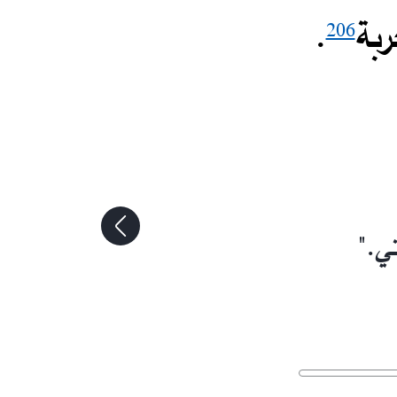
ربة
.​
206
ي."