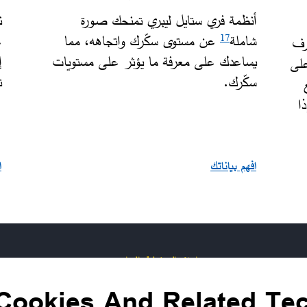
أنظمة فري ستايل ليبري تمنحك صورة
ن
شاملة
عن مستوى سكّرك واتجاهه، مما
ع
17
رف
يساعدك على معرفة ما يؤثر على مستويات
إ
على
سكّرك.
ت
ا
افهم بياناتك
ا
إخلاء المسؤولية والمراجع
Cookies And Related Te