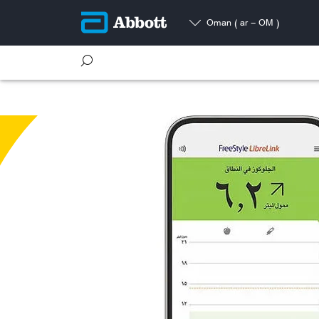
Oman
( ar - OM )