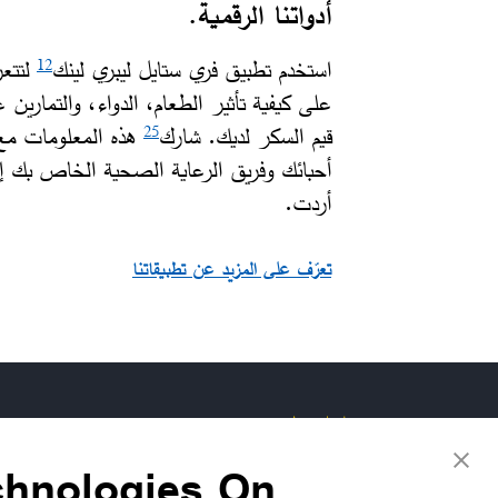
أدواتنا الرقمية.
استخدم تطبيق فري ستايل ليبري لينك
لتتع
12
على كيفية تأثير الطعام، الدواء، والتمارين 
قيم السكر لديك. شارك
هذه المعلومات مع
25
أحبائك وفريق الرعاية الصحية الخاص بك إذ
أردت.
تعرّف على المزيد عن تطبيقاتنا
تواصل معنا
chnologies On