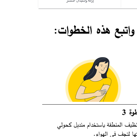
إزالة واستبدال السنسر
واتبع هذه الخطوات:
وة 3
تنظيف المنطقة باستخدام منديل كحولي
كها لتجف في الهواء.