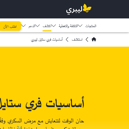
المنتجات
التكلفة والتغطية
اكتشف​
الدعم
اطلب الآن
استكشف
أساسيات فري ستايل ليبري
أساسيات فري ستايل
حان الوقت لتتعايش مع مرض السكري وفق
سهولة تركيب، تفعيل، واستخدام
نظام فري
2
,
4