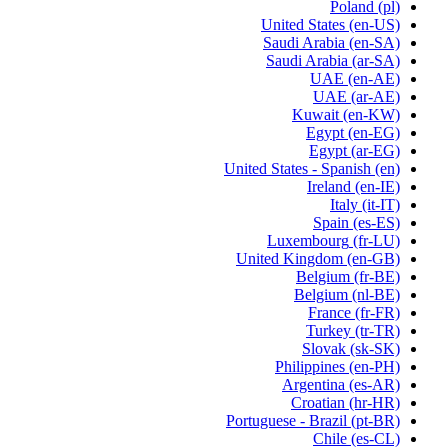
Poland
(pl)
United States
(en-US)
Saudi Arabia
(en-SA)
Saudi Arabia
(ar-SA)
UAE
(en-AE)
UAE
(ar-AE)
Kuwait
(en-KW)
Egypt
(en-EG)
Egypt
(ar-EG)
United States - Spanish
(en)
Ireland
(en-IE)
Italy
(it-IT)
Spain
(es-ES)
Luxembourg
(fr-LU)
United Kingdom
(en-GB)
Belgium
(fr-BE)
Belgium
(nl-BE)
France
(fr-FR)
Turkey
(tr-TR)
Slovak
(sk-SK)
Philippines
(en-PH)
Argentina
(es-AR)
Croatian
(hr-HR)
Portuguese - Brazil
(pt-BR)
Chile
(es-CL)