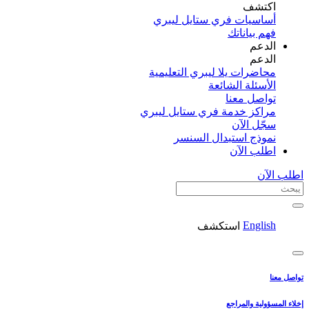
اكتشف​
أساسيات فري ستايل ليبري
فهم بياناتك
الدعم
الدعم
محاضرات يلا ليبري التعليمية
الأسئلة الشائعة
تواصل معنا
مراكز خدمة فري ستايل ليبري
سجّل الآن​
نموذج استبدال السنسر
اطلب الآن
اطلب الآن
English
استكشف
تواصل معنا
إخلاء المسؤولية والمراجع