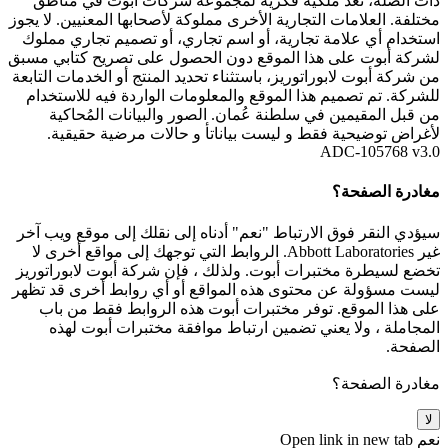
ذات الصلة، تُعدّ ملكية فكرية لمجموعة شركات أبوت في مناطق
مختلفة. العلامات التجارية الأخرى مملوكة لأصحابها المعنيين. لا يجوز
استخدام أي علامة تجارية، أو اسم تجاري، أو تصميم تجاري مملوك
لشركة أبوت على هذا الموقع دون الحصول على تصريح كتابي مسبق
من شركة أبوت لابوراتوريز، باستثناء تحديد المنتج أو الخدمات التابعة
للشركة. تم تصميم هذا الموقع والمعلومات الواردة فيه للاستخدام
من قبل المقيمين في سلطنة عُمان. الصور والبيانات المُحاكية
لأغراض توضيحية فقط و ليست بياناتأ و حالات مرضية حقيقية.
ADC-105768 v3.0
مغادرة الصفحة؟
سيؤدي النقر فوق الارتباط "نعم" أدناه إلى نقلك إلى موقع ويب آخر
غير Abbott Laboratories. الروابط التي توجهك إلى مواقع أخرى لا
تخضع لسيطرة مختبرات أبوت. ولذلك ، فإن شركة أبوت لابوراتوريز
ليست مسؤولة عن محتوى هذه المواقع أو أي روابط أخرى قد تظهر
على هذا الموقع. توفر مختبرات أبوت هذه الروابط فقط من باب
المجاملة ، ولا يعني تضمين ارتباط موافقة مختبرات أبوت لهذه
الصفحة.
مغادرة الصفحة؟
لا
نعم
Open link in new tab