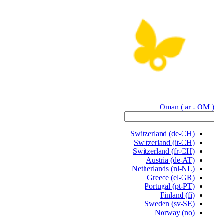
Oman
( ar - OM )
Switzerland
(de-CH)
Switzerland
(it-CH)
Switzerland
(fr-CH)
Austria
(de-AT)
Netherlands
(nl-NL)
Greece
(el-GR)
Portugal
(pt-PT)
Finland
(fi)
Sweden
(sv-SE)
Norway
(no)