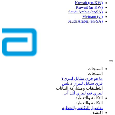
Kuwait
(en-KW)
Kuwait
(ar-KW)
Saudi Arabia
(ar-SA)
Vietnam
(vi)
Saudi Arabia
(en-SA)
المنتجات
المنتجات
ما هو فري ستايل ليبري؟
فري ستايل ليبري 2 بلس​
التطبيقات ومشاركة البيانات
ليبري ڤيو
ليبري لنك آب
التكلفة والتغطية
التكلفة والتغطية
تفاصيل التكلفة والتغطية
اكتشف​