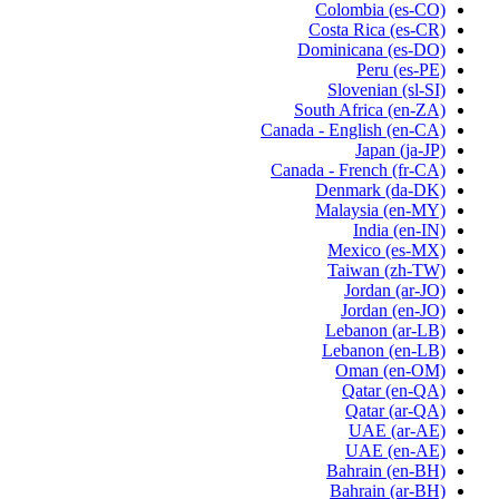
Colombia
(es-CO)
Costa Rica
(es-CR)
Dominicana
(es-DO)
Peru
(es-PE)
Slovenian
(sl-SI)
South Africa
(en-ZA)
Canada - English
(en-CA)
Japan
(ja-JP)
Canada - French
(fr-CA)
Denmark
(da-DK)
Malaysia
(en-MY)
India
(en-IN)
Mexico
(es-MX)
Taiwan
(zh-TW)
Jordan
(ar-JO)
Jordan
(en-JO)
Lebanon
(ar-LB)
Lebanon
(en-LB)
Oman
(en-OM)
Qatar
(en-QA)
Qatar
(ar-QA)
UAE
(ar-AE)
UAE
(en-AE)
Bahrain
(en-BH)
Bahrain
(ar-BH)