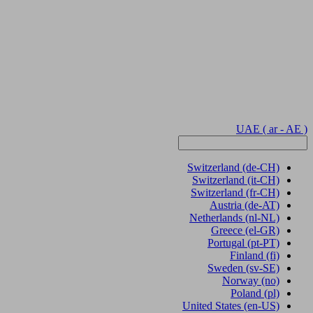
UAE
( ar - AE )
Switzerland
(de-CH)
Switzerland
(it-CH)
Switzerland
(fr-CH)
Austria
(de-AT)
Netherlands
(nl-NL)
Greece
(el-GR)
Portugal
(pt-PT)
Finland
(fi)
Sweden
(sv-SE)
Norway
(no)
Poland
(pl)
United States
(en-US)