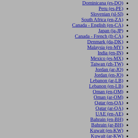
Dominicana
(es-DO)
Peru
(es-PE)
Slovenian
(sl-SI)
South Africa
(en-ZA)
Canada - English
(en-CA)
Japan
(ja-JP)
Canada - French
(fr-CA)
Denmark
(da-DK)
Malaysia
(en-MY)
India
(en-IN)
Mexico
(es-MX)
Taiwan
(zh-TW)
Jordan
(ar-JO)
Jordan
(en-JO)
Lebanon
(ar-LB)
Lebanon
(en-LB)
Oman
(en-OM)
Oman
(ar-OM)
Qatar
(en-QA)
Qatar
(ar-QA)
UAE
(en-AE)
Bahrain
(en-BH)
Bahrain
(ar-BH)
Kuwait
(en-KW)
Kuwait
(ar-KW)