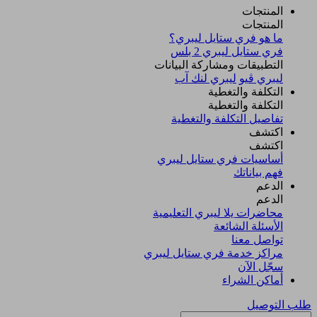
المنتجات
المنتجات
ما هو فري ستايل ليبري؟
فري ستايل ليبري 2 بلس​
التطبيقات ومشاركة البيانات
ليبري ڤيو
ليبري لنك آب
التكلفة والتغطية
التكلفة والتغطية
تفاصيل التكلفة والتغطية
اكتشف​
اكتشف​
أساسيات فري ستايل ليبري
فهم بياناتك
الدعم
الدعم
محاضرات يلا ليبري التعليمية
الأسئلة الشائعة
تواصل معنا
مراكز خدمة فري ستايل ليبري
سجّل الآن​
أماكن الشراء
طلب التوصيل