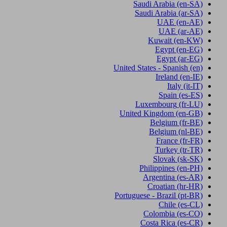
Saudi Arabia
(en-SA)
Saudi Arabia
(ar-SA)
UAE
(en-AE)
UAE
(ar-AE)
Kuwait
(en-KW)
Egypt
(en-EG)
Egypt
(ar-EG)
United States - Spanish
(en)
Ireland
(en-IE)
Italy
(it-IT)
Spain
(es-ES)
Luxembourg
(fr-LU)
United Kingdom
(en-GB)
Belgium
(fr-BE)
Belgium
(nl-BE)
France
(fr-FR)
Turkey
(tr-TR)
Slovak
(sk-SK)
Philippines
(en-PH)
Argentina
(es-AR)
Croatian
(hr-HR)
Portuguese - Brazil
(pt-BR)
Chile
(es-CL)
Colombia
(es-CO)
Costa Rica
(es-CR)