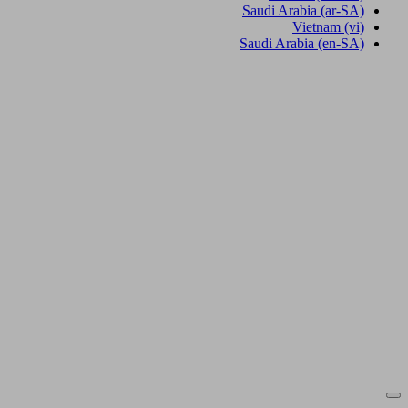
Saudi Arabia
(ar-SA)
Vietnam
(vi)
Saudi Arabia
(en-SA)