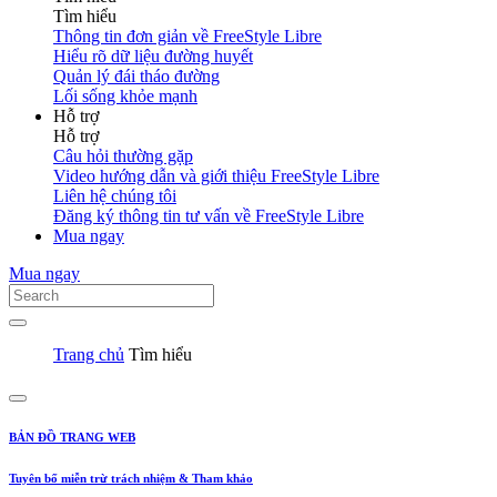
Tìm hiểu
Thông tin đơn giản về FreeStyle Libre
Hiểu rõ dữ liệu đường huyết
Quản lý đái tháo đường
Lối sống khỏe mạnh
Hỗ trợ
Hỗ trợ
Câu hỏi thường gặp
Video hướng dẫn và giới thiệu FreeStyle Libre
Liên hệ chúng tôi
Đăng ký thông tin tư vấn về FreeStyle Libre
Mua ngay
Mua ngay
Trang chủ
Tìm hiểu
BẢN ĐỒ TRANG WEB
Tuyên bố miễn trừ trách nhiệm & Tham khảo