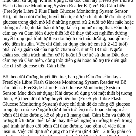
Mục đích sử dụng: Khi sử dụng Đầu đọc cầm tay (FreeStyle Libre 2
Flash Glucose Monitoring System Reader Kit) với Bộ Cảm biến
(FreeStyle Libre 2 Plus Flash Glucose Monitoring System Sensor
Kit), bộ theo dõi đường huyết liên tục được chỉ định để đo nồng độ
glucose trong dịch mô kẽ ở những người (từ 2 tuổi trở lên) mắc hoặc
không mắc bệnh đái tháo đường, kể cả phụ nữ mang thai. Đầu đọc
cầm tay và Cảm biến được thiết kế để thay thế xét nghiệm đường
huyết trong quá trình tự theo dõi bệnh đái tháo đường, bao gồm cả
việc tiêm insulin. Việc chỉ định sử dụng cho trẻ em (từ 2 -12 tuổi)
phải có sự giám sát của người chăm sóc, ít nhất 18 tuổi. Người
chăm sóc chịu trách nhiệm xử lý hoặc hỗ trợ trẻ sử dụng Đầu đọc
cầm tay và Cảm biến, đồng thời diễn giải hoặc hỗ trợ trẻ diễn giải
các chỉ số glucose trên Cảm biến.
Bộ theo dõi đường huyết liên tục, bao gồm Đầu đọc cầm tay -
FreeStyle Libre Flash Glucose Monitoring System Reader và Bộ
cảm biến - FreeStyle Libre Flash Glucose Monitoring System
Sensor. Mục đích sử dụng: Khi được sử dụng với một thiết bị tương
thích, Bộ theo dõi đường huyết liên tục (FreeStyle Libre Flash
Glucose Monitoring System) được chỉ định để đo nồng độ glucose
trong dịch mô kẽ ở người (từ 4 tuổi trở lên) mắc hoặc không mắc
bệnh đái tháo đường, kể cả phụ nữ mang thai. Cảm biến và thiết bị
tương thích được thiết kế để thay thế xét nghiệm đường huyết trong
quá trình tự theo dõi bệnh đái tháo đường, bao gồm cả việc tiêm
insulin. Việc chỉ định sử dụng cho trẻ em (từ 4 đến 12 tuổi) phải có