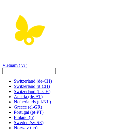
Vietnam
( vi )
Switzerland
(de-CH)
Switzerland
(it-CH)
Switzerland
(fr-CH)
Austria
(de-AT)
Netherlands
(nl-NL)
Greece
(el-GR)
Portugal
(pt-PT)
Finland
(fi)
Sweden
(sv-SE)
Norway
(no)