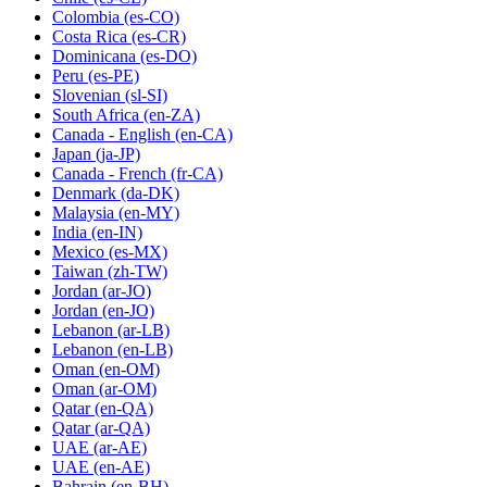
Colombia
(es-CO)
Costa Rica
(es-CR)
Dominicana
(es-DO)
Peru
(es-PE)
Slovenian
(sl-SI)
South Africa
(en-ZA)
Canada - English
(en-CA)
Japan
(ja-JP)
Canada - French
(fr-CA)
Denmark
(da-DK)
Malaysia
(en-MY)
India
(en-IN)
Mexico
(es-MX)
Taiwan
(zh-TW)
Jordan
(ar-JO)
Jordan
(en-JO)
Lebanon
(ar-LB)
Lebanon
(en-LB)
Oman
(en-OM)
Oman
(ar-OM)
Qatar
(en-QA)
Qatar
(ar-QA)
UAE
(ar-AE)
UAE
(en-AE)
Bahrain
(en-BH)