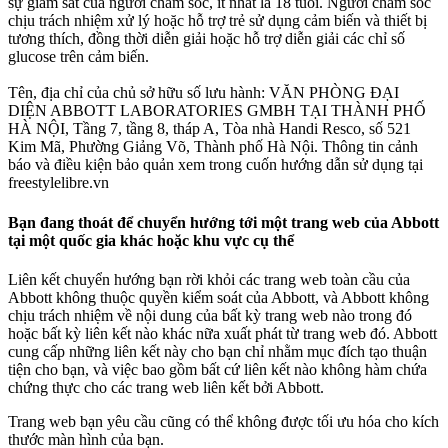
sự giám sát của người chăm sóc, ít nhất là 18 tuổi. Người chăm sóc
chịu trách nhiệm xử lý hoặc hỗ trợ trẻ sử dụng cảm biến và thiết bị
tương thích, đồng thời diễn giải hoặc hỗ trợ diễn giải các chỉ số
glucose trên cảm biến.
Tên, địa chỉ của chủ sở hữu số lưu hành: VĂN PHÒNG ĐẠI
DIỆN ABBOTT LABORATORIES GMBH TẠI THÀNH PHỐ
HÀ NỘI, Tầng 7, tầng 8, tháp A, Tòa nhà Handi Resco, số 521
Kim Mã, Phường Giảng Võ, Thành phố Hà Nội. Thông tin cảnh
báo và điều kiện bảo quản xem trong cuốn hướng dẫn sử dụng tại
freestylelibre.vn
Bạn đang thoát để chuyển hướng tới một trang web của Abbott
tại một quốc gia khác hoặc khu vực cụ thể
Liên kết chuyển hướng bạn rời khỏi các trang web toàn cầu của
Abbott không thuộc quyền kiểm soát của Abbott, và Abbott không
chịu trách nhiệm về nội dung của bất kỳ trang web nào trong đó
hoặc bất kỳ liên kết nào khác nữa xuất phát từ trang web đó. Abbott
cung cấp những liên kết này cho bạn chỉ nhằm mục đích tạo thuận
tiện cho bạn, và việc bao gồm bất cứ liên kết nào không hàm chứa
chứng thực cho các trang web liên kết bởi Abbott.
Trang web bạn yêu cầu cũng có thể không được tối ưu hóa cho kích
thước màn hình của bạn.