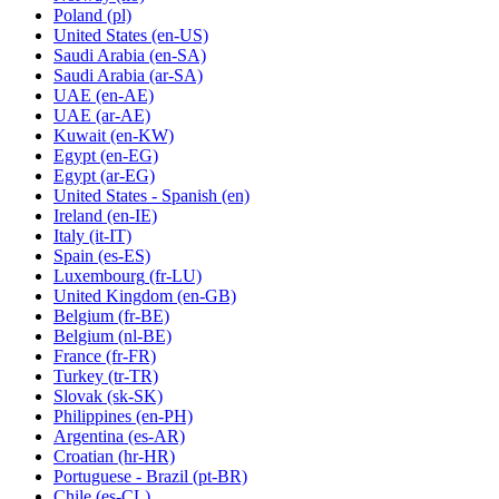
Poland
(pl)
United States
(en-US)
Saudi Arabia
(en-SA)
Saudi Arabia
(ar-SA)
UAE
(en-AE)
UAE
(ar-AE)
Kuwait
(en-KW)
Egypt
(en-EG)
Egypt
(ar-EG)
United States - Spanish
(en)
Ireland
(en-IE)
Italy
(it-IT)
Spain
(es-ES)
Luxembourg
(fr-LU)
United Kingdom
(en-GB)
Belgium
(fr-BE)
Belgium
(nl-BE)
France
(fr-FR)
Turkey
(tr-TR)
Slovak
(sk-SK)
Philippines
(en-PH)
Argentina
(es-AR)
Croatian
(hr-HR)
Portuguese - Brazil
(pt-BR)
Chile
(es-CL)