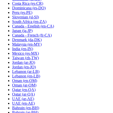
Costa Rica
(es-CR)
Dominicana
(es-DO)
Peru
(es-PE)
Slovenian
(sl-SI)
South Africa
(en-ZA)
Canada - English
(en-CA)
Japan
(ja-JP)
Canada - French
(fr-CA)
Denmark
(da-DK)
Malaysia
(en-MY)
India
(en-IN)
Mexico
(es-MX)
Taiwan
(zh-TW)
Jordan
(ar-JO)
Jordan
(en-JO)
Lebanon
(ar-LB)
Lebanon
(en-LB)
Oman
(en-OM)
Oman
(ar-OM)
Qatar
(en-QA)
Qatar
(ar-QA)
UAE
(ar-AE)
UAE
(en-AE)
Bahrain
(en-BH)
Bahrain
(ar-BH)