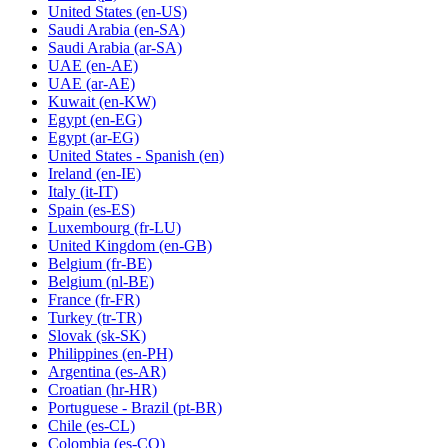
United States
(en-US)
Saudi Arabia
(en-SA)
Saudi Arabia
(ar-SA)
UAE
(en-AE)
UAE
(ar-AE)
Kuwait
(en-KW)
Egypt
(en-EG)
Egypt
(ar-EG)
United States - Spanish
(en)
Ireland
(en-IE)
Italy
(it-IT)
Spain
(es-ES)
Luxembourg
(fr-LU)
United Kingdom
(en-GB)
Belgium
(fr-BE)
Belgium
(nl-BE)
France
(fr-FR)
Turkey
(tr-TR)
Slovak
(sk-SK)
Philippines
(en-PH)
Argentina
(es-AR)
Croatian
(hr-HR)
Portuguese - Brazil
(pt-BR)
Chile
(es-CL)
Colombia
(es-CO)