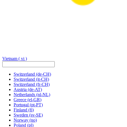
Vietnam
( vi )
Switzerland
(de-CH)
Switzerland
(it-CH)
Switzerland
(fr-CH)
Austria
(de-AT)
Netherlands
(nl-NL)
Greece
(el-GR)
Portugal
(pt-PT)
Finland
(fi)
Sweden
(sv-SE)
Norway
(no)
Poland
(pl)