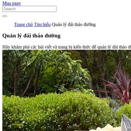
Mua ngay
Trang chủ
Tìm hiểu
Quản lý đái tháo đường
Quản lý đái tháo đường
Hãy khám phá các bài viết và trang bị kiến thức để quản lý đái tháo 