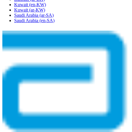
Kuwait
(en-KW)
Kuwait
(ar-KW)
Saudi Arabia
(ar-SA)
Saudi Arabia
(en-SA)