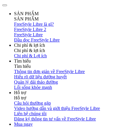
SẢN PHẨM
SẢN PHẨM
FreeStyle Libre là gì?
FreeStyle Libre 2
FreeStyle Libre
Đầu đọc FreeStyle Libre
Chi phí & lợi ích
Chi phí & lợi ích
Chi phí & Lợi ích
Tìm hiểu
Tìm hiểu
Thông tin đơn giản về FreeStyle Libre
Hiểu rõ dữ liệu đường huyết
Quản lý đái tháo đường
Lối sống khỏe mạnh
Hỗ trợ
Hỗ trợ
Câu hỏi thường gặp
Video hướng dẫn và giới thiệu FreeStyle Libre
Liên hệ chúng tôi
Đăng ký thông tin tư vấn về FreeStyle Libre
Mua ngay