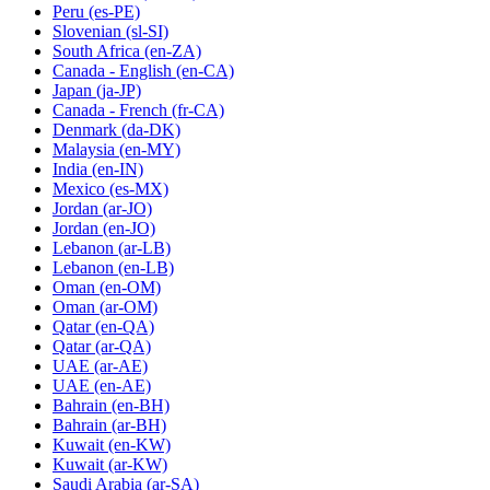
Peru
(es-PE)
Slovenian
(sl-SI)
South Africa
(en-ZA)
Canada - English
(en-CA)
Japan
(ja-JP)
Canada - French
(fr-CA)
Denmark
(da-DK)
Malaysia
(en-MY)
India
(en-IN)
Mexico
(es-MX)
Jordan
(ar-JO)
Jordan
(en-JO)
Lebanon
(ar-LB)
Lebanon
(en-LB)
Oman
(en-OM)
Oman
(ar-OM)
Qatar
(en-QA)
Qatar
(ar-QA)
UAE
(ar-AE)
UAE
(en-AE)
Bahrain
(en-BH)
Bahrain
(ar-BH)
Kuwait
(en-KW)
Kuwait
(ar-KW)
Saudi Arabia
(ar-SA)