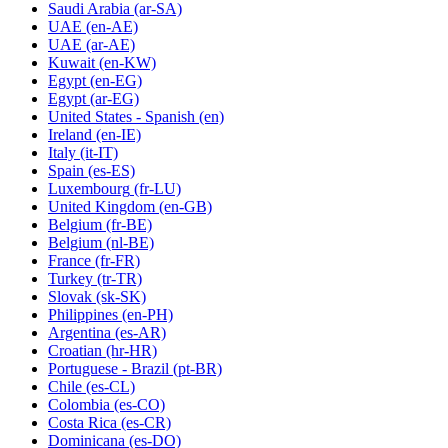
Saudi Arabia
(ar-SA)
UAE
(en-AE)
UAE
(ar-AE)
Kuwait
(en-KW)
Egypt
(en-EG)
Egypt
(ar-EG)
United States - Spanish
(en)
Ireland
(en-IE)
Italy
(it-IT)
Spain
(es-ES)
Luxembourg
(fr-LU)
United Kingdom
(en-GB)
Belgium
(fr-BE)
Belgium
(nl-BE)
France
(fr-FR)
Turkey
(tr-TR)
Slovak
(sk-SK)
Philippines
(en-PH)
Argentina
(es-AR)
Croatian
(hr-HR)
Portuguese - Brazil
(pt-BR)
Chile
(es-CL)
Colombia
(es-CO)
Costa Rica
(es-CR)
Dominicana
(es-DO)