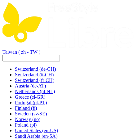
Taiwan
( zh - TW )
Switzerland
(de-CH)
Switzerland
(it-CH)
Switzerland
(fr-CH)
Austria
(de-AT)
Netherlands
(nl-NL)
Greece
(el-GR)
Portugal
(pt-PT)
Finland
(fi)
Sweden
(sv-SE)
Norway
(no)
Poland
(pl)
United States
(en-US)
Saudi Arabia
(en-SA)