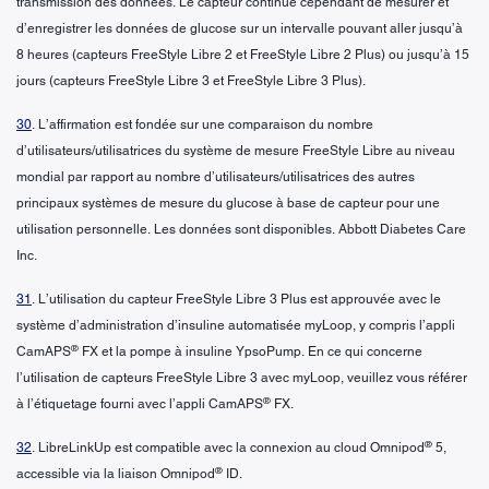
transmission des données. Le capteur continue cependant de mesurer et
d’enregistrer les données de glucose sur un intervalle pouvant aller jusqu’à
8 heures (capteurs FreeStyle Libre 2 et FreeStyle Libre 2 Plus) ou jusqu’à 15
jours (capteurs FreeStyle Libre 3 et FreeStyle Libre 3 Plus).
30
. L’affirmation est fondée sur une comparaison du nombre
d’utilisateurs/utilisatrices du système de mesure FreeStyle Libre au niveau
mondial par rapport au nombre d’utilisateurs/utilisatrices des autres
principaux systèmes de mesure du glucose à base de capteur pour une
utilisation personnelle. Les données sont disponibles. Abbott Diabetes Care
Inc.
31
. L’utilisation du capteur FreeStyle Libre 3 Plus est approuvée avec le
système d’administration d’insuline automatisée myLoop, y compris l’appli
®
CamAPS
FX et la pompe à insuline YpsoPump. En ce qui concerne
l’utilisation de capteurs FreeStyle Libre 3 avec myLoop, veuillez vous référer
®
à l’étiquetage fourni avec l’appli CamAPS
FX.
®
32
. LibreLinkUp est compatible avec la connexion au cloud Omnipod
5,
®
accessible via la liaison Omnipod
ID.