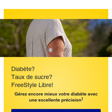
Diabète?
Taux de sucre?
FreeStyle Libre!
Gérez encore mieux votre diabète avec
1
une excellente précision