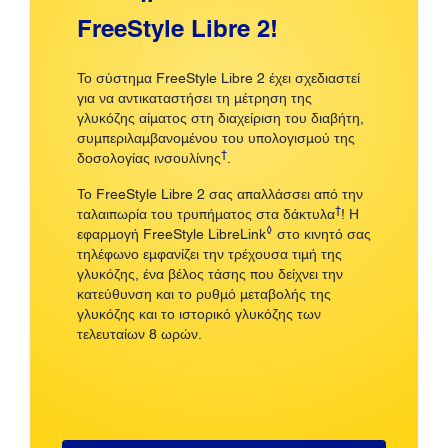
FreeStyle Libre 2!
Το σύστημα FreeStyle Libre 2 έχει σχεδιαστεί
για να αντικαταστήσει τη μέτρηση της
γλυκόζης αίματος στη διαχείριση του διαβήτη,
συμπεριλαμβανομένου του υπολογισμού της
†
δοσολογίας ινσουλίνης
.
Το FreeStyle Libre 2 σας απαλλάσσει από την
†
ταλαιπωρία του τρυπήματος στα δάκτυλα
! Η
◊
εφαρμογή FreeStyle LibreLink
στο κινητό σας
τηλέφωνο εμφανίζει την τρέχουσα τιμή της
γλυκόζης, ένα βέλος τάσης που δείχνει την
κατεύθυνση και το ρυθμό μεταβολής της
γλυκόζης και το ιστορικό γλυκόζης των
τελευταίων 8 ωρών.