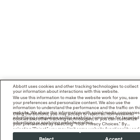
Abbott uses cookies and other tracking technologies to collect
your information about interactions with this website.
We use this information to make the website work for you, save
your preferences and personalize content. We also use the
information to understand the performance and the traffic on thi
website. We share this information with social media companies
Using the buttons, you may accept or reject all non-essential
advertising companies and/or analytics companies for targeted
cookies and other tracking technologies, or you can customize
advertising or analyzing website metrics.
your preferences by selecting "Your Privacy Choices." By
selecting "Reject," you may limit some website functionality and
You can withdraw or change your consent at any time by using
your overall experience with this website.
the "Your Privacy Choices" link in our website footer.
Reject
Accept