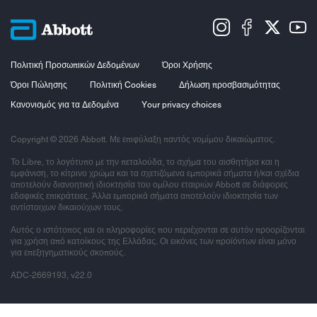
Πολιτική Προσωπικών Δεδομένων
Όροι Χρήσης
Όροι Πώλησης
Πολιτική Cookies
Δήλωση προσβασιμότητας
Κανονισμός για τα Δεδομένα
Your privacy choices
Copyright © 2026 Abbott. Με επιφύλαξη παντός νομίμου δικαιώματος.
Το Libre, το λογότυπο με την πεταλούδα, το σχήμα του αισθητήρα και η
εμφάνιση, το κίτρινο χρώμα και τα σχετιζόμενα εμπορικά σήματα ή/και σχέδια
αποτελούν διανοητική ιδιοκτησία του ομίλου εταιριών Abbott σε διάφορες
εδαφικές επικράτειες. Άλλα εμπορικά σήματα αποτελούν ιδιοκτησία των
αντίστοιχων δικαιούχων τους.
Αυτός ο ιστότοπος και οι πληροφορίες που περιέχονται σε αυτόν προορίζονται
για χρήση από κατοίκους της Ελλάδας. Οι εικόνες των προϊόντων είναι μόνο
για επεξηγηματικούς σκοπούς.
ADC-2669193, v22.0