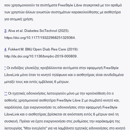
που χρησιμοποιούν τα συστήματα FreeStyle Libre συγκριτικά με τον αριθμό
των χρηστών άλλων γνωστών συστημάτων παρακολούθησης με αισθητήρα
για ατομική χρήση.
3
. Alva et al. Diabetes SciTechnol (2025).
https://doi.org/10.1177/19322968251329364.
4
. Fokkert M. BMJ Open Diab Res Care (2019):
http://dx.doi.org/10.1136/bmjdrc-2019-000809.
*
Οι ενδείξεις γλυκόζης προβάλλονται αυτόματα στην εφαρμογή FreeStyle
LibreLink μόνο όταν το κινητό τηλέφωνο και ο αισθητήρας είναι συνδεδεμένα
μεταξύ τους και εντός εμβέλειας 6 μέτρων.
**
Οι ηχητικές ειδοποιήσεις λειτουργούν μόνο με την προϋπόθεση ότι ο
ασθενής χρησιμοποιεί αισθητήρα FreeStyle Libre 2 με συμβατό κινητό και,
παράλληλα, έχει ενεργοποιήσει τις ειδοποιήσεις στην εφαρμογή FreeStyle
LibreLink και ο αισθητήρας βρίσκεται σε απόσταση εντός 6 μέτρων από τη
συσκευή. Πρέπει να έχετε ενεργοποιήσει στις ρυθμίσεις την παράκαμψη της
λειτουργίας "Μην ενοχλείτε" για να λαμβάνετε ηχητικές ειδοποιήσεις στο κινητό