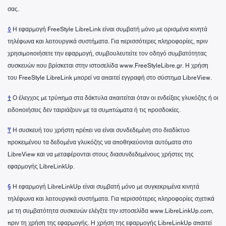
σας.
◊
Η εφαρμογή FreeStyle LibreLink είναι συμβατή μόνο με ορισμένα κινητά
τηλέφωνα και λειτουργικά συστήματα. Για περισσότερες πληροφορίες, πριν
χρησιμοποιήσετε την εφαρμογή, συμβουλευτείτε τον οδηγό συμβατότητας
συσκευών που βρίσκεται στην ιστοσελίδα www.FreeStyleLibre.gr. Η χρήση
του FreeStyle LibreLink μπορεί να απαιτεί εγγραφή στο σύστημα LibreView.
†
Ο έλεγχος με τρύπημα στα δάκτυλα απαιτείται όταν οι ενδείξεις γλυκόζης ή οι
ειδοποιήσεις δεν ταιριάζουν με τα συμπτώματα ή τις προσδοκίες.
₸
Η συσκευή του χρήστη πρέπει να είναι συνδεδεμένη στο διαδίκτυο
προκειμένου τα δεδομένα γλυκόζης να αποθηκεύονται αυτόματα στο
LibreView και να μεταφέρονται στους διασυνδεδεμένους χρήστες της
εφαρμογής LibreLinkUp.
§
Η εφαρμογή LibreLinkUp είναι συμβατή μόνο με συγκεκριμένα κινητά
τηλέφωνα και λειτουργικά συστήματα. Για περισσότερες πληροφορίες σχετικά
με τη συμβατότητα συσκευών ελέγξτε την ιστοσελίδα www.LibreLinkUp.com,
πριν τη χρήση της εφαρμογής. Η χρήση της εφαρμογής LibreLinkUp απαιτεί