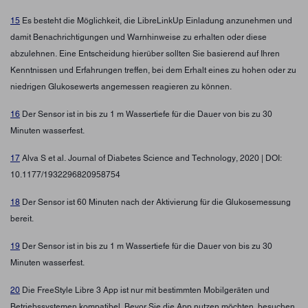
15
Es besteht die Möglichkeit, die LibreLinkUp Einladung anzunehmen und
damit Benachrichtigungen und Warnhinweise zu erhalten oder diese
abzulehnen. Eine Entscheidung hierüber sollten Sie basierend auf Ihren
Kenntnissen und Erfahrungen treffen, bei dem Erhalt eines zu hohen oder zu
niedrigen Glukosewerts angemessen reagieren zu können.
16
Der Sensor ist in bis zu 1 m Wassertiefe für die Dauer von bis zu 30
Minuten wasserfest.
17
Alva S et al. Journal of Diabetes Science and Technology, 2020 | DOI:
10.1177/1932296820958754
18
Der Sensor ist 60 Minuten nach der Aktivierung für die Glukosemessung
bereit.
19
Der Sensor ist in bis zu 1 m Wassertiefe für die Dauer von bis zu 30
Minuten wasserfest.
20
Die FreeStyle Libre 3 App ist nur mit bestimmten Mobilgeräten und
Betriebssystemen kompatibel. Bevor Sie die App nutzen möchten, besuchen