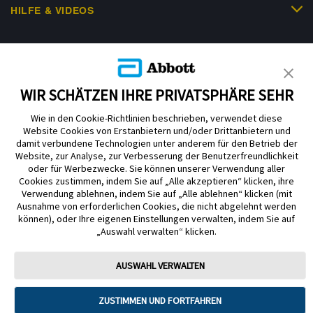
HILFE & VIDEOS
KUNDENSHOP
WIR SCHÄTZEN IHRE PRIVATSPHÄRE SEHR
Wie in den Cookie-Richtlinien beschrieben, verwendet diese
Website Cookies von Erstanbietern und/oder Drittanbietern und
damit verbundene Technologien unter anderem für den Betrieb der
Website, zur Analyse, zur Verbesserung der Benutzerfreundlichkeit
Impressum
Nutzungsbedingungen
Datenschutzerklärung
oder für Werbezwecke. Sie können unserer Verwendung aller
Cookie Richtlinie
Barrierefreiheitserklärung
Cookies zustimmen, indem Sie auf „Alle akzeptieren“ klicken, ihre
Verwendung ablehnen, indem Sie auf „Alle ablehnen“ klicken (mit
Mitteilung zur Datenverordnung
Cookie-Präferenzen
Ausnahme von erforderlichen Cookies, die nicht abgelehnt werden
können), oder Ihre eigenen Einstellungen verwalten, indem Sie auf
„Auswahl verwalten“ klicken.
Copyright © 2026 Abbott. Alle Rechte vorbehalten. Libre, das
Schmetterlingslogo, die Form und das Erscheinungsbild des Sensors, die
Farbe Gelb sowie sämtliche damit zusammenhängende Marken und/oder
AUSWAHL VERWALTEN
Designs sind das geistige Eigentum der Abbott Unternehmensgruppe in
ausgewählten Ländern.
ZUSTIMMEN UND FORTFAHREN
Tandem Diabetes Care, Inc. Alle Rechte vorbehalten. Tandem Diabetes
Care, die Tandem Logos, Control-IQ, Control-IQ+, t:slim X2, t:slim, Tandem