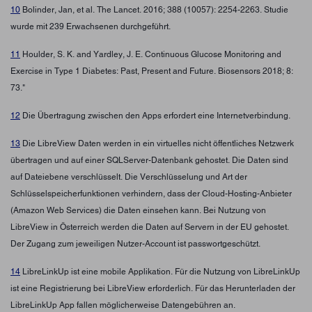
10
Bolinder, Jan, et al. The Lancet. 2016; 388 (10057): 2254-2263. Studie
wurde mit 239 Erwachsenen durchgeführt.
11
Houlder, S. K. and Yardley, J. E. Continuous Glucose Monitoring and
Exercise in Type 1 Diabetes: Past, Present and Future. Biosensors 2018; 8:
73."
12
Die Übertragung zwischen den Apps erfordert eine Internetverbindung.
13
Die LibreView Daten werden in ein virtuelles nicht öffentliches Netzwerk
übertragen und auf einer SQLServer-Datenbank gehostet. Die Daten sind
auf Dateiebene verschlüsselt. Die Verschlüsselung und Art der
Schlüsselspeicherfunktionen verhindern, dass der Cloud-Hosting-Anbieter
(Amazon Web Services) die Daten einsehen kann. Bei Nutzung von
LibreView in Österreich werden die Daten auf Servern in der EU gehostet.
Der Zugang zum jeweiligen Nutzer-Account ist passwortgeschützt.
14
LibreLinkUp ist eine mobile Applikation. Für die Nutzung von LibreLinkUp
ist eine Registrierung bei LibreView erforderlich. Für das Herunterladen der
LibreLinkUp App fallen möglicherweise Datengebühren an.