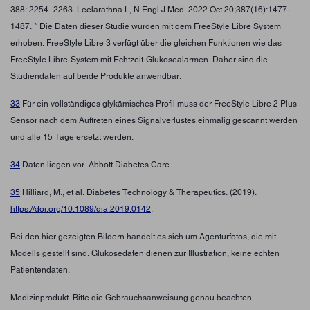
388: 2254–2263. Leelarathna L, N Engl J Med. 2022 Oct 20;387(16):1477-
1487. * Die Daten dieser Studie wurden mit dem FreeStyle Libre System
erhoben. FreeStyle Libre 3 verfügt über die gleichen Funktionen wie das
FreeStyle Libre-System mit Echtzeit-Glukosealarmen. Daher sind die
Studiendaten auf beide Produkte anwendbar.
33
Für ein vollständiges glykämisches Profil muss der FreeStyle Libre 2 Plus
Sensor nach dem Auftreten eines Signalverlustes einmalig gescannt werden
und alle 15 Tage ersetzt werden.
34
Daten liegen vor. Abbott Diabetes Care.
35
Hilliard, M., et al. Diabetes Technology & Therapeutics. (2019).
https://doi.org/10.1089/dia.2019.0142
.
Bei den hier gezeigten Bildern handelt es sich um Agenturfotos, die mit
Modells gestellt sind. Glukosedaten dienen zur Illustration, keine echten
Patientendaten.
Medizinprodukt. Bitte die Gebrauchsanweisung genau beachten.