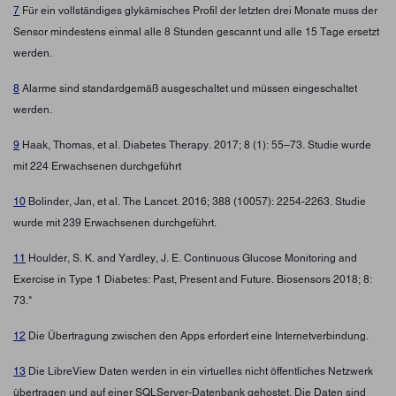
7
Für ein vollständiges glykämisches Profil der letzten drei Monate muss der
Sensor mindestens einmal alle 8 Stunden gescannt und alle 15 Tage ersetzt
werden.
8
Alarme sind standardgemäß ausgeschaltet und müssen eingeschaltet
werden.
9
Haak, Thomas, et al. Diabetes Therapy. 2017; 8 (1): 55–73. Studie wurde
mit 224 Erwachsenen durchgeführt
10
Bolinder, Jan, et al. The Lancet. 2016; 388 (10057): 2254-2263. Studie
wurde mit 239 Erwachsenen durchgeführt.
11
Houlder, S. K. and Yardley, J. E. Continuous Glucose Monitoring and
Exercise in Type 1 Diabetes: Past, Present and Future. Biosensors 2018; 8:
73."
12
Die Übertragung zwischen den Apps erfordert eine Internetverbindung.
13
Die LibreView Daten werden in ein virtuelles nicht öffentliches Netzwerk
übertragen und auf einer SQLServer-Datenbank gehostet. Die Daten sind