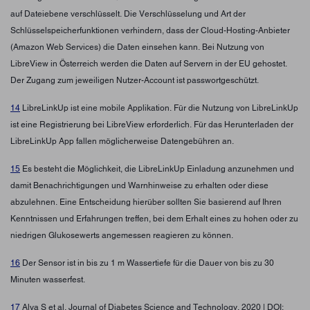
auf Dateiebene verschlüsselt. Die Verschlüsselung und Art der
Schlüsselspeicherfunktionen verhindern, dass der Cloud-Hosting-Anbieter
(Amazon Web Services) die Daten einsehen kann. Bei Nutzung von
LibreView in Österreich werden die Daten auf Servern in der EU gehostet.
Der Zugang zum jeweiligen Nutzer-Account ist passwortgeschützt.
14
LibreLinkUp ist eine mobile Applikation. Für die Nutzung von LibreLinkUp
ist eine Registrierung bei LibreView erforderlich. Für das Herunterladen der
LibreLinkUp App fallen möglicherweise Datengebühren an.
15
Es besteht die Möglichkeit, die LibreLinkUp Einladung anzunehmen und
damit Benachrichtigungen und Warnhinweise zu erhalten oder diese
abzulehnen. Eine Entscheidung hierüber sollten Sie basierend auf Ihren
Kenntnissen und Erfahrungen treffen, bei dem Erhalt eines zu hohen oder zu
niedrigen Glukosewerts angemessen reagieren zu können.
16
Der Sensor ist in bis zu 1 m Wassertiefe für die Dauer von bis zu 30
Minuten wasserfest.
17
Alva S et al. Journal of Diabetes Science and Technology, 2020 | DOI: