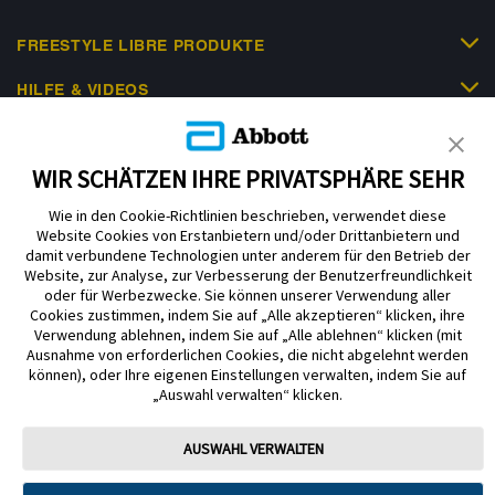
FREESTYLE LIBRE PRODUKTE
HILFE & VIDEOS
KUNDENSHOP
WIR SCHÄTZEN IHRE PRIVATSPHÄRE SEHR
Wie in den Cookie-Richtlinien beschrieben, verwendet diese
Website Cookies von Erstanbietern und/oder Drittanbietern und
damit verbundene Technologien unter anderem für den Betrieb der
Website, zur Analyse, zur Verbesserung der Benutzerfreundlichkeit
oder für Werbezwecke. Sie können unserer Verwendung aller
Cookies zustimmen, indem Sie auf „Alle akzeptieren“ klicken, ihre
Impressum
Nutzungsbedingungen
Datenschutzerklärung
Verwendung ablehnen, indem Sie auf „Alle ablehnen“ klicken (mit
Ausnahme von erforderlichen Cookies, die nicht abgelehnt werden
Cookie Richtlinie
Barrierefreiheitserklärung
können), oder Ihre eigenen Einstellungen verwalten, indem Sie auf
Mitteilung zur Datenverordnung
Cookie-Präferenzen
„Auswahl verwalten“ klicken.
Copyright © 2026 Abbott. Alle Rechte vorbehalten. Libre, das
AUSWAHL VERWALTEN
Schmetterlingslogo, die Form und das Erscheinungsbild des Sensors, die
Farbe Gelb sowie sämtliche damit zusammenhängende Marken und/oder
Designs sind das geistige Eigentum der Abbott Unternehmensgruppe in