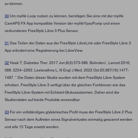
zu können.
30
Um mylife Loop nutzen zu können, benötigen Sie eine mit der mylife
CamAPS FX App kompatible Version der mylifeYpsoPump und einen
verbundenen FreeStyle Libre 3 Plus Sensor.
31
Das Teilen der Daten aus der FreeStyle LibreLink oder FreeStyle Libre 3
App erfordert eine Registrierung bei LibreView.
32
Haak T, Diabetes Ther. 2017 Jun;8(3):573-586. BolinderJ , Lancet 2016;
388: 2254–2263. Leelarathna L, N Engl J Med. 2022 Oct 20;387(16):1477-
1487. * Die Daten dieser Studie wurden mit dem FreeStyle Libre System
erhoben. FreeStyle Libre 3 verfügt über die gleichen Funktionen wie das
FreeStyle Libre-System mit Echtzeit-Glukosealarmen. Daher sind die
Studiendaten auf beide Produkte anwendbar.
33
Für ein vollständiges glykämisches Profil muss der FreeStyle Libre 2 Plus
Sensor nach dem Auftreten eines Signalverlustes einmalig gescannt werden
und alle 15 Tage ersetzt werden.