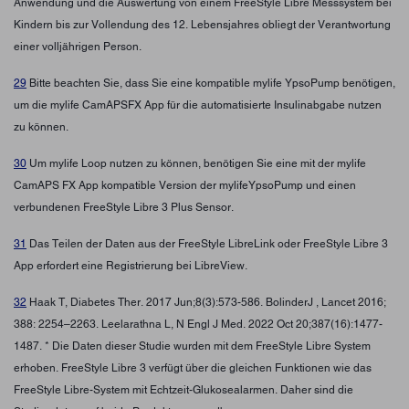
Anwendung und die Auswertung von einem FreeStyle Libre Messsystem bei
Kindern bis zur Vollendung des 12. Lebensjahres obliegt der Verantwortung
einer volljährigen Person.
29
Bitte beachten Sie, dass Sie eine kompatible mylife YpsoPump benötigen,
um die mylife CamAPSFX App für die automatisierte Insulinabgabe nutzen
zu können.
30
Um mylife Loop nutzen zu können, benötigen Sie eine mit der mylife
CamAPS FX App kompatible Version der mylifeYpsoPump und einen
verbundenen FreeStyle Libre 3 Plus Sensor.
31
Das Teilen der Daten aus der FreeStyle LibreLink oder FreeStyle Libre 3
App erfordert eine Registrierung bei LibreView.
32
Haak T, Diabetes Ther. 2017 Jun;8(3):573-586. BolinderJ , Lancet 2016;
388: 2254–2263. Leelarathna L, N Engl J Med. 2022 Oct 20;387(16):1477-
1487. * Die Daten dieser Studie wurden mit dem FreeStyle Libre System
erhoben. FreeStyle Libre 3 verfügt über die gleichen Funktionen wie das
FreeStyle Libre-System mit Echtzeit-Glukosealarmen. Daher sind die