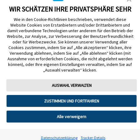
WIR SCHÄTZEN IHRE PRIVATSPHÄRE SEHR
Wie in den Cookie-Richtlinien beschrieben, verwendet diese
Website Cookies von Erstanbietern und/oder Drittanbietern und
damit verbundene Technologien unter anderem für den Betrieb der
Website, zur Analyse, zur Verbesserung der Benutzerfreundlichkeit
Impressum
Nutzungsbedingungen
Datenschutzerklärung
oder für Werbezwecke. Sie können unserer Verwendung aller
Cookie Richtlinie
Barrierefreiheitserklärung
Cookies zustimmen, indem Sie auf „Alle akzeptieren“ klicken, ihre
Verwendung ablehnen, indem Sie auf „Alle ablehnen“ klicken (mit
Mitteilung zur Datenverordnung
Cookie-Präferenzen
Ausnahme von erforderlichen Cookies, die nicht abgelehnt werden
können), oder Ihre eigenen Einstellungen verwalten, indem Sie auf
„Auswahl verwalten“ klicken.
Copyright © 2026 Abbott. Alle Rechte vorbehalten. Libre, das
Schmetterlingslogo, die Form und das Erscheinungsbild des Sensors, die
Farbe Gelb sowie sämtliche damit zusammenhängende Marken und/oder
AUSWAHL VERWALTEN
Designs sind das geistige Eigentum der Abbott Unternehmensgruppe in
ausgewählten Ländern.
ZUSTIMMEN UND FORTFAHREN
Tandem Diabetes Care, Inc. Alle Rechte vorbehalten. Tandem Diabetes
Care, die Tandem Logos, Control-IQ, Control-IQ+, t:slim X2, t:slim, Tandem
t:slim Mobile App und Tandem Source sind eingetragene Marken oder
Marken von Tandem Diabetes Care, Inc. in den USA und/oder anderen
Alle verweigern
Ländern.
ADC-2621330 v9.0
Datenschutzerklärung
Tracker-Details