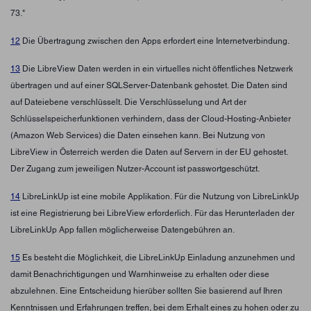
73."
12
Die Übertragung zwischen den Apps erfordert eine Internetverbindung.
13
Die LibreView Daten werden in ein virtuelles nicht öffentliches Netzwerk
übertragen und auf einer SQLServer-Datenbank gehostet. Die Daten sind
auf Dateiebene verschlüsselt. Die Verschlüsselung und Art der
Schlüsselspeicherfunktionen verhindern, dass der Cloud-Hosting-Anbieter
(Amazon Web Services) die Daten einsehen kann. Bei Nutzung von
LibreView in Österreich werden die Daten auf Servern in der EU gehostet.
Der Zugang zum jeweiligen Nutzer-Account ist passwortgeschützt.
14
LibreLinkUp ist eine mobile Applikation. Für die Nutzung von LibreLinkUp
ist eine Registrierung bei LibreView erforderlich. Für das Herunterladen der
LibreLinkUp App fallen möglicherweise Datengebühren an.
15
Es besteht die Möglichkeit, die LibreLinkUp Einladung anzunehmen und
damit Benachrichtigungen und Warnhinweise zu erhalten oder diese
abzulehnen. Eine Entscheidung hierüber sollten Sie basierend auf Ihren
Kenntnissen und Erfahrungen treffen, bei dem Erhalt eines zu hohen oder zu