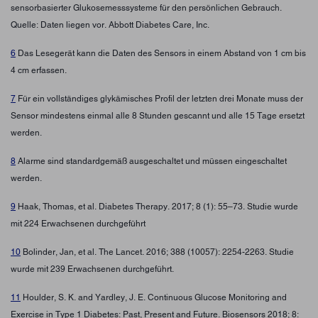
sensorbasierter Glukosemesssysteme für den persönlichen Gebrauch.
Quelle: Daten liegen vor. Abbott Diabetes Care, Inc.
6
Das Lesegerät kann die Daten des Sensors in einem Abstand von 1 cm bis
4 cm erfassen.
7
Für ein vollständiges glykämisches Profil der letzten drei Monate muss der
Sensor mindestens einmal alle 8 Stunden gescannt und alle 15 Tage ersetzt
werden.
8
Alarme sind standardgemäß ausgeschaltet und müssen eingeschaltet
werden.
9
Haak, Thomas, et al. Diabetes Therapy. 2017; 8 (1): 55–73. Studie wurde
mit 224 Erwachsenen durchgeführt
10
Bolinder, Jan, et al. The Lancet. 2016; 388 (10057): 2254-2263. Studie
wurde mit 239 Erwachsenen durchgeführt.
11
Houlder, S. K. and Yardley, J. E. Continuous Glucose Monitoring and
Exercise in Type 1 Diabetes: Past, Present and Future. Biosensors 2018; 8: