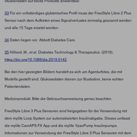
Studiendaten auf beide Produkte anwendbar.
33
Für ein vollständiges glykämisches Profil muss der FreeStyle Libre 2 Plus
Sensor nach dem Auftreten eines Signalverlustes einmalig gescannt werden
und alle 15 Tage ersetzt werden.
34
Daten liegen vor. Abbott Diabetes Care.
35
Hilliard, M., et al. Diabetes Technology & Therapeutics. (2019).
https://doi.org/10.1089/dia.2019.0142
.
Bei den hier gezeigten Bildern handelt es sich um Agenturfotos, die mit
Modells gestellt sind. Glukosedaten dienen zur Illustration, keine echten
Patientendaten.
Medizinprodukt. Bitte die Gebrauchsanweisung genau beachten.
FreeStyle Libre 3 Plus Sensoren sind freigegeben für die Verwendung mit
dem mylife Loop System zur automatisierten Insulinabgabe. Dieses umfasst
die mylife CamAPS FX App und die mylife YpsoPump Insulinpumpe.
Informationen zur Verwendung der FreeStyle Libre 3 Plus Sensoren mit dem