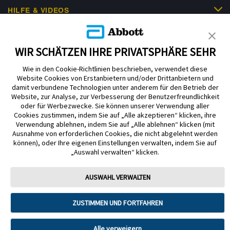
HILFE & VIDEOS
KUNDENSHOP
WIR SCHÄTZEN IHRE PRIVATSPHÄRE SEHR
Wie in den Cookie-Richtlinien beschrieben, verwendet diese
Website Cookies von Erstanbietern und/oder Drittanbietern und
damit verbundene Technologien unter anderem für den Betrieb der
Website, zur Analyse, zur Verbesserung der Benutzerfreundlichkeit
oder für Werbezwecke. Sie können unserer Verwendung aller
Cookies zustimmen, indem Sie auf „Alle akzeptieren“ klicken, ihre
Impressum
Nutzungsbedingungen
Datenschutzerklärung
Verwendung ablehnen, indem Sie auf „Alle ablehnen“ klicken (mit
Ausnahme von erforderlichen Cookies, die nicht abgelehnt werden
Cookie Richtlinie
Barrierefreiheitserklärung
können), oder Ihre eigenen Einstellungen verwalten, indem Sie auf
Mitteilung zur Datenverordnung
Cookie-Präferenzen
„Auswahl verwalten“ klicken.
Copyright © 2026 Abbott. Alle Rechte vorbehalten. Libre, das
AUSWAHL VERWALTEN
Schmetterlingslogo, die Form und das Erscheinungsbild des Sensors, die
Farbe Gelb sowie sämtliche damit zusammenhängende Marken und/oder
Designs sind das geistige Eigentum der Abbott Unternehmensgruppe in
ZUSTIMMEN UND FORTFAHREN
ausgewählten Ländern.
Tandem Diabetes Care, Inc. Alle Rechte vorbehalten. Tandem Diabetes
Alle verweigern