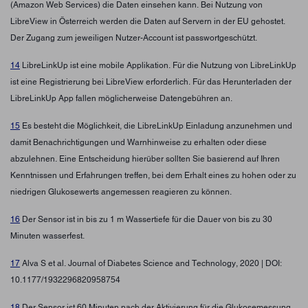
(Amazon Web Services) die Daten einsehen kann. Bei Nutzung von
LibreView in Österreich werden die Daten auf Servern in der EU gehostet.
Der Zugang zum jeweiligen Nutzer-Account ist passwortgeschützt.
14
LibreLinkUp ist eine mobile Applikation. Für die Nutzung von LibreLinkUp
ist eine Registrierung bei LibreView erforderlich. Für das Herunterladen der
LibreLinkUp App fallen möglicherweise Datengebühren an.
15
Es besteht die Möglichkeit, die LibreLinkUp Einladung anzunehmen und
damit Benachrichtigungen und Warnhinweise zu erhalten oder diese
abzulehnen. Eine Entscheidung hierüber sollten Sie basierend auf Ihren
Kenntnissen und Erfahrungen treffen, bei dem Erhalt eines zu hohen oder zu
niedrigen Glukosewerts angemessen reagieren zu können.
16
Der Sensor ist in bis zu 1 m Wassertiefe für die Dauer von bis zu 30
Minuten wasserfest.
17
Alva S et al. Journal of Diabetes Science and Technology, 2020 | DOI:
10.1177/1932296820958754
18
Der Sensor ist 60 Minuten nach der Aktivierung für die Glukosemessung