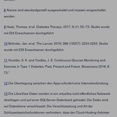
8
Alarme sind standardgemäß ausgeschaltet und müssen eingeschaltet
werden.
9
Haak, Thomas, et al. Diabetes Therapy. 2017; 8 (1): 55–73. Studie wurde
mit 224 Erwachsenen durchgeführt
10
Bolinder, Jan, et al. The Lancet. 2016; 388 (10057): 2254-2263. Studie
wurde mit 239 Erwachsenen durchgeführt.
11
Houlder, S. K. and Yardley, J. E. Continuous Glucose Monitoring and
Exercise in Type 1 Diabetes: Past, Present and Future. Biosensors 2018; 8:
73."
12
Die Übertragung zwischen den Apps erfordert eine Internetverbindung.
13
Die LibreView Daten werden in ein virtuelles nicht öffentliches Netzwerk
übertragen und auf einer SQLServer-Datenbank gehostet. Die Daten sind
auf Dateiebene verschlüsselt. Die Verschlüsselung und Art der
Schlüsselspeicherfunktionen verhindern, dass der Cloud-Hosting-Anbieter