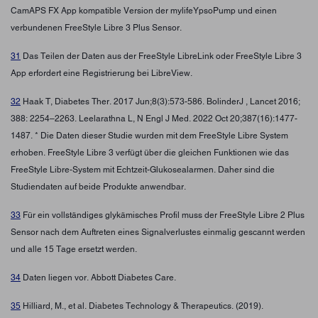
CamAPS FX App kompatible Version der mylifeYpsoPump und einen
verbundenen FreeStyle Libre 3 Plus Sensor.
31
Das Teilen der Daten aus der FreeStyle LibreLink oder FreeStyle Libre 3
App erfordert eine Registrierung bei LibreView.
32
Haak T, Diabetes Ther. 2017 Jun;8(3):573-586. BolinderJ , Lancet 2016;
388: 2254–2263. Leelarathna L, N Engl J Med. 2022 Oct 20;387(16):1477-
1487. * Die Daten dieser Studie wurden mit dem FreeStyle Libre System
erhoben. FreeStyle Libre 3 verfügt über die gleichen Funktionen wie das
FreeStyle Libre-System mit Echtzeit-Glukosealarmen. Daher sind die
Studiendaten auf beide Produkte anwendbar.
33
Für ein vollständiges glykämisches Profil muss der FreeStyle Libre 2 Plus
Sensor nach dem Auftreten eines Signalverlustes einmalig gescannt werden
und alle 15 Tage ersetzt werden.
34
Daten liegen vor. Abbott Diabetes Care.
35
Hilliard, M., et al. Diabetes Technology & Therapeutics. (2019).