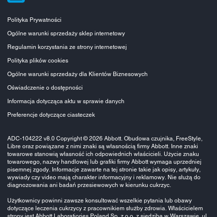
Polityka Prywatności
Ogólne warunki sprzedaży sklep internetowy
Regulamin korzystania ze strony internetowej
Polityka plików cookies
Ogólne warunki sprzedaży dla Klientów Biznesowych
Oświadczenie o dostępności
Informacja dotycząca aktu w sprawie danych
Preferencje dotyczące ciasteczek
ADC-104222 v8.0 Copyright © 2026 Abbott. Obudowa czujnika, FreeStyle,
Libre oraz powiązane z nimi znaki są własnością firmy Abbott. Inne znaki
towarowe stanowią własność ich odpowiednich właścicieli. Użycie znaku
towarowego, nazwy handlowej lub grafiki firmy Abbott wymaga uprzedniej
pisemnej zgody. Informacje zawarte na tej stronie takie jak opisy, artykuły,
wywiady czy video mają charakter informacyjny i reklamowy. Nie służą do
diagnozowania ani badań przesiewowych w kierunku cukrzyc.
Użytkownicy powinni zawsze konsultować wszelkie pytania lub obawy
dotyczące leczenia cukrzycy z pracownikiem służby zdrowia. Właścicielem
strony jest Abbott Laboratiories Poland Sp. z o.o. z siedzibą w Warszawie, ul.