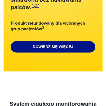
1
,
2
*
palców.
Produkt refundowany dla wybranych
3
grup pacjentów
DOWIEDZ SIĘ WIĘCEJ
System ciągłego monitorowania