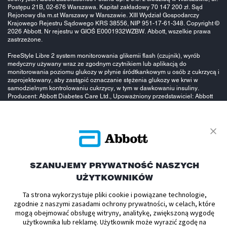
Postępu 21B, 02-676 Warszawa. Kapitał zakładowy 70 147 200 zł. Sąd
Rejonowy dla m.st Warszawy w Warszawie. XIII Wydział Gospodarczy
Krajowego Rejestru Sądowego KRS 38556, NIP 951-17-61-348. Copyright ©
2026 Abbott. Nr rejestru w GIOŚ E0001932WZBW. Abbott, wszelkie prawa
zastrzeżone.
FreeStyle Libre 2 system monitorowania glikemii flash (czujnik), wyrób
medyczny używany wraz ze zgodnym czytnikiem lub aplikacją do
monitorowania poziomu glukozy w płynie śródtkankowym u osób z cukrzycą i
zaprojektowany, aby zastąpić oznaczanie stężenia glukozy we krwi w
samodzielnym kontrolowaniu cukrzycy, w tym w dawkowaniu insuliny.
Producent: Abbott Diabetes Care Ltd., Upoważniony przedstawiciel: Abbott
B.V., Reklamodawca: Abbott Laboratories Poland sp. z o.o.
To jest wyrób
medyczny.
SZANUJEMY PRYWATNOŚĆ NASZYCH
UŻYTKOWNIKÓW
Używaj go
Ta strona wykorzystuje pliki cookie i powiązane technologie,
zgodnie z naszymi zasadami ochrony prywatności, w celach, które
mogą obejmować obsługę witryny, analitykę, zwiększoną wygodę
użytkownika lub reklamę. Użytkownik może wyrazić zgodę na