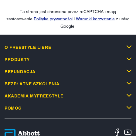
Ta strona jest chroniona przez reCAPTCHA i mają
zastosowanie
Polityka prywatności
i
Warunki korzystania
z usług
Google.
O FREESTYLE LIBRE
PRODUKTY
REFUNDACJA
BEZPŁATNE SZKOLENIA
AKADEMIA MYFREESTYLE
POMOC