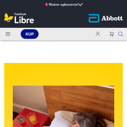
Ważne ogłoszenia
1
KUP