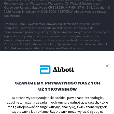
Rejonowy dla m.st Warszawy w Warszawie. XIII Wydział Gospodarczy
Krajowego Rejestru Sądowego KRS 38556, NIP 951-17-61-348. Copyright ©
2026 Abbott. Nr rejestru w GIOŚ E0001932WZBW. Abbott, wszelkie prawa
zastrzeżone.
FreeStyle Libre 2 system monitorowania glikemii flash (czujnik), wyrób
medyczny używany wraz ze zgodnym czytnikiem lub aplikacją do
monitorowania poziomu glukozy w płynie śródtkankowym u osób z cukrzycą i
zaprojektowany, aby zastąpić oznaczanie stężenia glukozy we krwi w
samodzielnym kontrolowaniu cukrzycy, w tym w dawkowaniu insuliny.
Producent: Abbott Diabetes Care Ltd., Upoważniony przedstawiciel: Abbott
B.V., Reklamodawca: Abbott Laboratories Poland sp. z o.o.
To jest wyrób
medyczny.
SZANUJEMY PRYWATNOŚĆ NASZYCH
UŻYTKOWNIKÓW
Używaj go
Ta strona wykorzystuje pliki cookie i powiązane technologie,
zgodnie z naszymi zasadami ochrony prywatności, w celach, które
zgodnie z
mogą obejmować obsługę witryny, analitykę, zwiększoną wygodę
użytkownika lub reklamę. Użytkownik może wyrazić zgodę na