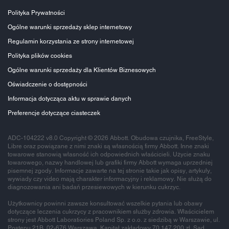
Polityka Prywatności
Ogólne warunki sprzedaży sklep internetowy
Regulamin korzystania ze strony internetowej
Polityka plików cookies
Ogólne warunki sprzedaży dla Klientów Biznesowych
Oświadczenie o dostępności
Informacja dotycząca aktu w sprawie danych
Preferencje dotyczące ciasteczek
ADC-104222 v8.0 Copyright © 2026 Abbott. Obudowa czujnika, FreeStyle,
Libre oraz powiązane z nimi znaki są własnością firmy Abbott. Inne znaki
towarowe stanowią własność ich odpowiednich właścicieli. Użycie znaku
towarowego, nazwy handlowej lub grafiki firmy Abbott wymaga uprzedniej
pisemnej zgody. Informacje zawarte na tej stronie takie jak opisy, artykuły,
wywiady czy video mają charakter informacyjny i reklamowy. Nie służą do
diagnozowania ani badań przesiewowych w kierunku cukrzyc.
Użytkownicy powinni zawsze konsultować wszelkie pytania lub obawy
dotyczące leczenia cukrzycy z pracownikiem służby zdrowia. Właścicielem
strony jest Abbott Laboratiories Poland Sp. z o.o. z siedzibą w Warszawie, ul.
Postępu 21B, 02-676 Warszawa. Kapitał zakładowy 70 147 200 zł. Sąd