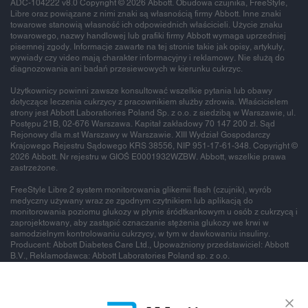
ADC-104222 v8.0 Copyright © 2026 Abbott. Obudowa czujnika, FreeStyle,
Libre oraz powiązane z nimi znaki są własnością firmy Abbott. Inne znaki
towarowe stanowią własność ich odpowiednich właścicieli. Użycie znaku
towarowego, nazwy handlowej lub grafiki firmy Abbott wymaga uprzedniej
pisemnej zgody. Informacje zawarte na tej stronie takie jak opisy, artykuły,
wywiady czy video mają charakter informacyjny i reklamowy. Nie służą do
diagnozowania ani badań przesiewowych w kierunku cukrzyc.
Użytkownicy powinni zawsze konsultować wszelkie pytania lub obawy
dotyczące leczenia cukrzycy z pracownikiem służby zdrowia. Właścicielem
strony jest Abbott Laboratiories Poland Sp. z o.o. z siedzibą w Warszawie, ul.
Postępu 21B, 02-676 Warszawa. Kapitał zakładowy 70 147 200 zł. Sąd
Rejonowy dla m.st Warszawy w Warszawie. XIII Wydział Gospodarczy
Krajowego Rejestru Sądowego KRS 38556, NIP 951-17-61-348. Copyright ©
2026 Abbott. Nr rejestru w GIOŚ E0001932WZBW. Abbott, wszelkie prawa
zastrzeżone.
FreeStyle Libre 2 system monitorowania glikemii flash (czujnik), wyrób
medyczny używany wraz ze zgodnym czytnikiem lub aplikacją do
monitorowania poziomu glukozy w płynie śródtkankowym u osób z cukrzycą i
zaprojektowany, aby zastąpić oznaczanie stężenia glukozy we krwi w
samodzielnym kontrolowaniu cukrzycy, w tym w dawkowaniu insuliny.
Producent: Abbott Diabetes Care Ltd., Upoważniony przedstawiciel: Abbott
B.V., Reklamodawca: Abbott Laboratories Poland sp. z o.o.
To jest wyrób