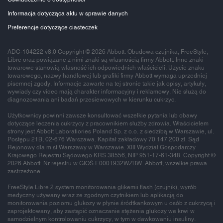
Informacja dotycząca aktu w sprawie danych
Preferencje dotyczące ciasteczek
ADC-104222 v8.0 Copyright © 2026 Abbott. Obudowa czujnika, FreeStyle,
Libre oraz powiązane z nimi znaki są własnością firmy Abbott. Inne znaki
towarowe stanowią własność ich odpowiednich właścicieli. Użycie znaku
towarowego, nazwy handlowej lub grafiki firmy Abbott wymaga uprzedniej
pisemnej zgody. Informacje zawarte na tej stronie takie jak opisy, artykuły,
wywiady czy video mają charakter informacyjny i reklamowy. Nie służą do
diagnozowania ani badań przesiewowych w kierunku cukrzyc.
Użytkownicy powinni zawsze konsultować wszelkie pytania lub obawy
dotyczące leczenia cukrzycy z pracownikiem służby zdrowia. Właścicielem
strony jest Abbott Laboratiories Poland Sp. z o.o. z siedzibą w Warszawie, ul.
Postępu 21B, 02-676 Warszawa. Kapitał zakładowy 70 147 200 zł. Sąd
Rejonowy dla m.st Warszawy w Warszawie. XIII Wydział Gospodarczy
Krajowego Rejestru Sądowego KRS 38556, NIP 951-17-61-348. Copyright ©
2026 Abbott. Nr rejestru w GIOŚ E0001932WZBW. Abbott, wszelkie prawa
zastrzeżone.
FreeStyle Libre 2 system monitorowania glikemii flash (czujnik), wyrób
medyczny używany wraz ze zgodnym czytnikiem lub aplikacją do
monitorowania poziomu glukozy w płynie śródtkankowym u osób z cukrzycą i
zaprojektowany, aby zastąpić oznaczanie stężenia glukozy we krwi w
samodzielnym kontrolowaniu cukrzycy, w tym w dawkowaniu insuliny.