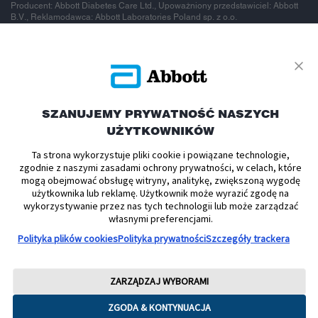
Producent: Abbott Diabetes Care Ltd., Upoważniony przedstawiciel: Abbott
B.V., Reklamodawca: Abbott Laboratories Poland sp. z o.o.
To jest wyrób
medyczny.
SZANUJEMY PRYWATNOŚĆ NASZYCH
UŻYTKOWNIKÓW
Używaj go
Ta strona wykorzystuje pliki cookie i powiązane technologie,
zgodnie z naszymi zasadami ochrony prywatności, w celach, które
zgodnie z
mogą obejmować obsługę witryny, analitykę, zwiększoną wygodę
użytkownika lub reklamę. Użytkownik może wyrazić zgodę na
wykorzystywanie przez nas tych technologii lub może zarządzać
instrukcją
własnymi preferencjami.
Polityka plików cookies
Polityka prywatności
Szczegóły trackera
używania lub
ZARZĄDZAJ WYBORAMI
ZGODA & KONTYNUACJA