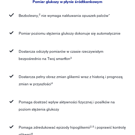
Pomiar glukozy w płynie śródtkankowym
2
Bezbolesny,
nie wymaga nakłuwania opuszek palców*
Pomiar poziomu stężenia glukozy dokonuje się automatycznie
Dostarcza odczyty pomiarów w czasie rzeczywistym
3
bezpośrednio na Twoj smartfon
Dostarcza pełny obraz zmian glikemii wraz z historią i prognozą
4
zmian w przyszłości
Pomaga dostrzeć wpływ aktywności fizycznej i posiłków na
poziom stężenia glukozy
2,5
Pomaga zdredukować epizody hipoglikemii
i poprawić kontrolę
6
glikemii