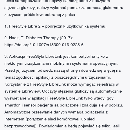
*Jeśli samopoczucie lub objawy są niezgodne z odczytem
stężenia glukozy, należy wykonać pomiar za pomocą glukometru
z użyciem próbki krwi pobranej z palca.
1. FreeStyle Libre 2 – podręcznik użytkownika systemu.
2. Haak, T. Diabetes Therapy (2017):
https://doi.org/10.1007/s13300-016-0223-6.
3. Aplikacja FreeStyle LibreLink jest kompatybilna tylko z
niektórymi urządzeniami mobilnymi i systemami operacyjnymi.
Przed jej użyciem odwiedź naszą stronę i dowiedz się więcej na
temat zgodności aplikacji z poszczególnymi urządzeniami.
Korzystanie z FreeStyle LibreLink może wymagać rejestracji w
systemie LibreView. Odczyty stężenia glukozy są automatycznie
wyświetlane w aplikacji FreeStyle LibreLink tylko wtedy, gdy
smartfon i sensor pacjenta są połączone i znajdują się w pobliżu.
Automatyczne przesyłanie danych wymaga połączenia z
Internetem (połączenie sieci komórkowej lub sieci
bezprzewodowej). Powiadomienia będą pojawiać się tylko, jeśli