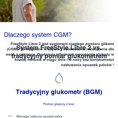
Dlaczego system CGM?
FreeStyle Libre 2 jest systemem ciągłego pomiaru glikemi
System FreeStyle Libre 2 vs.
1
(CGM). To wygodne w użyciu
, nowatorskie rozwiązanie dla
osób z cukrzycą. Dostarcza informacji o poziomie glukozy w
tradycyjny pomiar glukometrem
każdej minucie w ciągu dnia i w nocy bez konieczności
nakłuwania opuszek palców.*
Tradycyjny glukometr (BGM)
Pomiar glukozy z krwi
Wymaga nakłucia opuszki palca