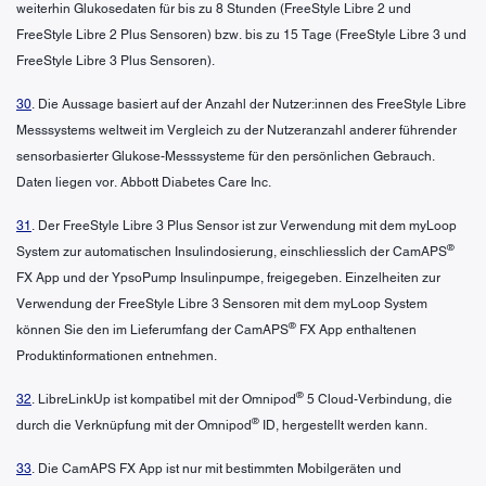
weiterhin Glukosedaten für bis zu 8 Stunden (FreeStyle Libre 2 und
FreeStyle Libre 2 Plus Sensoren) bzw. bis zu 15 Tage (FreeStyle Libre 3 und
FreeStyle Libre 3 Plus Sensoren).
30
. Die Aussage basiert auf der Anzahl der Nutzer:innen des FreeStyle Libre
Messsystems weltweit im Vergleich zu der Nutzeranzahl anderer führender
sensorbasierter Glukose-Messsysteme für den persönlichen Gebrauch.
Daten liegen vor. Abbott Diabetes Care Inc.
31
. Der FreeStyle Libre 3 Plus Sensor ist zur Verwendung mit dem myLoop
®
System zur automatischen Insulindosierung, einschliesslich der CamAPS
FX App und der YpsoPump Insulinpumpe, freigegeben. Einzelheiten zur
Verwendung der FreeStyle Libre 3 Sensoren mit dem myLoop System
®
können Sie den im Lieferumfang der CamAPS
FX App enthaltenen
Produktinformationen entnehmen.
®
32
. LibreLinkUp ist kompatibel mit der Omnipod
5 Cloud-Verbindung, die
®
durch die Verknüpfung mit der Omnipod
ID, hergestellt werden kann.
33
. Die CamAPS FX App ist nur mit bestimmten Mobilgeräten und