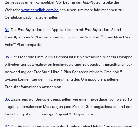
Betriebssystemen kompatibel. Vor Beginn der App-Nutzung bitte die
Webseite
www.camdiab.com/de
besuchen, um mehr Informationen zur
Gerätekompatibilität zu erhalten.
34
. Die FreeStyle LibreLink App funktioniert mit FreeStyle Libre 2 und
®
FreeStyle Libre 2 Plus Sensoren und ist nur mit NovoPen
6 und NovoPen
®
Echo
Plus kompatibel.
35
. Der FreeStyle Libre 2 Plus Sensor ist zur Verwendung mit dem Omnipod
5 System zur automatischen Insulindosierung freigegeben. Einzelheiten zur
Verwendung der FreeStyle Libre 2 Plus Sensoren mit dem Omnipod 5
System können Sie den im Lieferumfang des Omnipod 5 enthaltenen
Produktinformationen entnehmen.
36
. Basierend auf Sensoreigenschaften wie einer Tragedauer von bis zu 15
Tagen, automatischen Messungen jede Minute, Genauigkeitsdaten und der
Einrichtung über eine einzige App mit AID-Systemen.
37
. Die Anzeigeinformationen in der Tandem t:slim Mobile App entsprechen
möglicherweise nicht dem aktuellen Status der t:slim X2 Pumpe Ihrer