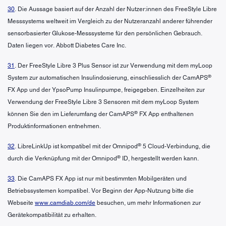
30
. Die Aussage basiert auf der Anzahl der Nutzer:innen des FreeStyle Libre
Messsystems weltweit im Vergleich zu der Nutzeranzahl anderer führender
sensorbasierter Glukose-Messsysteme für den persönlichen Gebrauch.
Daten liegen vor. Abbott Diabetes Care Inc.
31
. Der FreeStyle Libre 3 Plus Sensor ist zur Verwendung mit dem myLoop
®
System zur automatischen Insulindosierung, einschliesslich der CamAPS
FX App und der YpsoPump Insulinpumpe, freigegeben. Einzelheiten zur
Verwendung der FreeStyle Libre 3 Sensoren mit dem myLoop System
®
können Sie den im Lieferumfang der CamAPS
FX App enthaltenen
Produktinformationen entnehmen.
®
32
. LibreLinkUp ist kompatibel mit der Omnipod
5 Cloud-Verbindung, die
®
durch die Verknüpfung mit der Omnipod
ID, hergestellt werden kann.
33
. Die CamAPS FX App ist nur mit bestimmten Mobilgeräten und
Betriebssystemen kompatibel. Vor Beginn der App-Nutzung bitte die
Webseite
www.camdiab.com/de
besuchen, um mehr Informationen zur
Gerätekompatibilität zu erhalten.