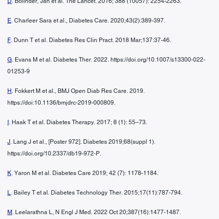
D
. Bolinder, Jan et al. The Lancet. 2016; 388 (10057): 2254-2263.
E
. Charleer Sara et al., Diabetes Care. 2020;43(2):389-397.
F
. Dunn T et al. Diabetes Res Clin Pract. 2018 Mar;137:37-46.
G
. Evans M et al. Diabetes Ther. 2022. https://doi.org/10.1007/s13300-022-
01253-9
H
. Fokkert M et al., BMJ Open Diab Res Care. 2019.
https://doi:10.1136/bmjdrc-2019-000809.
I
. Haak T et al. Diabetes Therapy. 2017; 8 (1): 55–73.
J
. Lang J et al., [Poster 972]. Diabetes 2019;68(suppl 1).
https://doi.org/10.2337/db19-972-P.
K
. Yaron M et al. Diabetes Care 2019; 42 (7): 1178-1184.
L
. Bailey T et al. Diabetes Technology Ther. 2015;17(11):787-794.
M
. Leelarathna L, N Engl J Med. 2022 Oct 20;387(16):1477-1487.