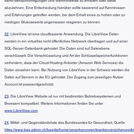
damit Benachrichtigungen und Warnhinweise zu erhalten oder diese
abzulehnen. Eine Entscheidung hierüber sollte basierend auf Kenntnissen
und Erfahrungen getroffen werden, bei dem Erhalt eines zu hohen oder zu
niedrigen Glukosewerts angemessen reagieren zu können.
22
. LibreView ist eine cloudbasierte Anwendung. Die LibreView Daten
werden in ein virtuelles nicht öffentliches Netzwerk übertragen und auf einer
SQL-Server-Datenbank gehostet. Die Daten sind auf Dateiebene
verschlüsselt. Die Verschlüsselung und Art der Schlüsselspeicherfunktionen
verhindern, dass der Cloud-Hosting-Anbieter (Amazon Web Services) die
Daten einsehen kann. Bei Nutzung von LibreView in der Schweiz werden die
Daten auf Servern in der EU gehostet. Der Zugang zum jeweiligen Nutzer
Account ist passwortgeschützt.
23
. Die LibreView Website ist nur mit bestimmten Betriebssystemen und
Browsern kompatibel. Weitere Informationen finden Sie unter
www.LibreView.com
.
24
. Mittel- und Gegenständeliste des Bundesamtes für Gesundheit, Quelle:
https://www.bag.admin.ch/bag/de/home/versicherungen/krankenversicherung/k