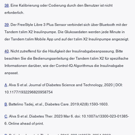
38
. Eine Kalibrierung oder Codierung durch den Benutzer ist nicht
erforderlich.
39
. Der FreeStyle Libre 3 Plus Sensor verbindet sich über Bluetooth mit der
Tandem t:slim X2 Insulinpumpe. Die Glukosedaten werden jede Minute in
der Tandem t:slim Mobile App und auf der t:slim X2 Insulinpumpe angezeigt.
40
. Nicht zutreffend für die Häufigkeit der Insulinabgabeanpassung. Bitte
beachten Sie die Bedienungsanleitung der Tandem t:slim X2 für spezifische
Informationen darüber, wie der Control-IQ Algorithmus die Insulinabgabe
anpasst.
A
. Alva S et al. Journal of Diabetes Science and Technology, 2020 | DOI:
10.1177/1932296820958754
B
. Battelino Tadej, et al., Diabetes Care. 2019;42(8):1593-1603.
C
. Alva S et al. Diabetes Ther. 2023 Mar 6. doi: 10.1007/s13300-023-01385-
6. Online ahead of print.