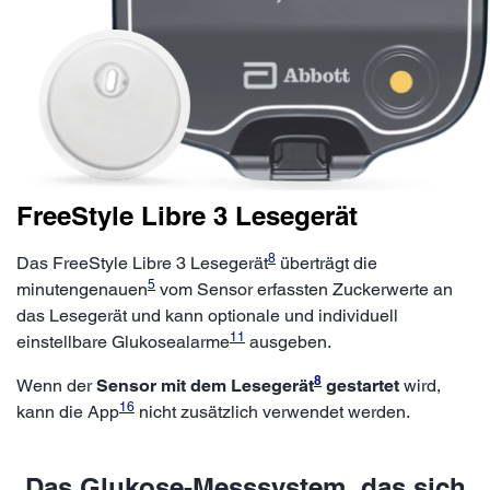
FreeStyle Libre 3 Lesegerät
8
Das FreeStyle Libre 3 Lesegerät
überträgt die
5
minutengenauen
vom Sensor erfassten Zuckerwerte an
das Lesegerät und kann optionale und individuell
11
einstellbare Glukosealarme
ausgeben.
8
Wenn der
Sensor mit dem Lesegerät
gestartet
wird,
16
kann die App
nicht zusätzlich verwendet werden.
Das Glukose-Messsystem, das sich