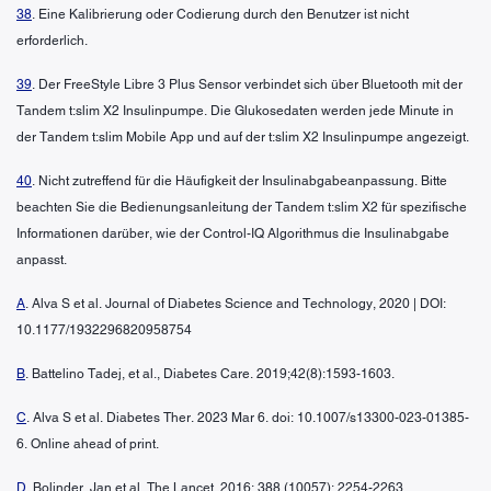
38
. Eine Kalibrierung oder Codierung durch den Benutzer ist nicht
erforderlich.
39
. Der FreeStyle Libre 3 Plus Sensor verbindet sich über Bluetooth mit der
Tandem t:slim X2 Insulinpumpe. Die Glukosedaten werden jede Minute in
der Tandem t:slim Mobile App und auf der t:slim X2 Insulinpumpe angezeigt.
40
. Nicht zutreffend für die Häufigkeit der Insulinabgabeanpassung. Bitte
beachten Sie die Bedienungsanleitung der Tandem t:slim X2 für spezifische
Informationen darüber, wie der Control-IQ Algorithmus die Insulinabgabe
anpasst.
A
. Alva S et al. Journal of Diabetes Science and Technology, 2020 | DOI:
10.1177/1932296820958754
B
. Battelino Tadej, et al., Diabetes Care. 2019;42(8):1593-1603.
C
. Alva S et al. Diabetes Ther. 2023 Mar 6. doi: 10.1007/s13300-023-01385-
6. Online ahead of print.
D
. Bolinder, Jan et al. The Lancet. 2016; 388 (10057): 2254-2263.