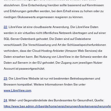
abzulehnen. Eine Entscheidung hierüber sollte basierend auf Kenntnissen
und Erfahrungen getroffen werden, bei dem Erhalt eines zu hohen oder zu
niedrigen Glukosewerts angemessen reagieren zu können.
22
. LibreView ist eine cloudbasierte Anwendung. Die LibreView Daten
werden in ein virtuelles nicht öffentliches Netzwerk übertragen und auf einer
SQL-Server-Datenbank gehostet. Die Daten sind auf Dateiebene
verschlüsselt. Die Verschlüsselung und Art der Schlüsselspeicherfunktionen
verhindern, dass der Cloud-Hosting-Anbieter (Amazon Web Services) die
Daten einsehen kann. Bei Nutzung von LibreView in der Schweiz werden die
Daten auf Servern in der EU gehostet. Der Zugang zum jeweiligen Nutzer
Account ist passwortgeschützt.
23
. Die LibreView Website ist nur mit bestimmten Betriebssystemen und
Browsern kompatibel. Weitere Informationen finden Sie unter
www.LibreView.com
.
24
. Mittel- und Gegenständeliste des Bundesamtes für Gesundheit, Quelle:
https://www.bag.admin.ch/bag/de/home/versicherungen/krankenversicherung/k