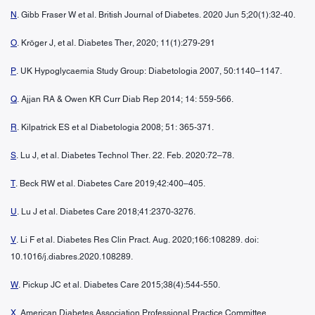
N
. Gibb Fraser W et al. British Journal of Diabetes. 2020 Jun 5;20(1):32-40.
O
. Kröger J, et al. Diabetes Ther, 2020; 11(1):279-291
P
. UK Hypoglycaemia Study Group: Diabetologia 2007, 50:1140–1147.
Q
. Ajjan RA & Owen KR Curr Diab Rep 2014; 14: 559-566.
R
. Kilpatrick ES et al Diabetologia 2008; 51: 365-371.
S
. Lu J, et al. Diabetes Technol Ther. 22. Feb. 2020:72–78.
T
. Beck RW et al. Diabetes Care 2019;42:400–405.
U
. Lu J et al. Diabetes Care 2018;41:2370-3276.
V
. Li F et al. Diabetes Res Clin Pract. Aug. 2020;166:108289. doi:
10.1016/j.diabres.2020.108289.
W
. Pickup JC et al. Diabetes Care 2015;38(4):544-550.
X
. American Diabetes Association Professional Practice Committee.