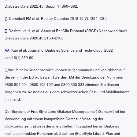
Diabetes Care 2022;45 (Suppl. 1):S60–S82.
Y
. Campbell FM et al. Pediatr Diabetes 2018;19(7):1294–301.
Z
. Deshmukh H, et al. Assoc of Brit Clin Diabetol (ABCD) Nationwide Audit.
Diabetes Care 2020;43:2153–2160.
AA
. Kao et al. Journal of Diabetes Science and Technology. 2022
Jan;16(1):259-60.
**
Anrufe beim Kundenservice können aufgenommen und von Abbott auf
Servern in der EU aufbewahrt werden. Mit der Benutzung der Nummern
0800 804 404, 0800 102 102 und 0800 330 333 stimmen Sie diesem
Vorgehen zu. Kostenlos aus dem schweizerischen Fest- und Mobilfunknetz
im Inland.
Der Sensor der FreeStyle Libre Glukose-Messsysteme («Sensor») ist bei
Verwendung mit einem kompatiblen Gerät zur Messung der
Glukosekonzentration in der interstitiellen Flüssigkeit bei an Diabetes
mellitus erkrankten Personen ab 2 Jahren (FreeStyle Libre 2 Plus und