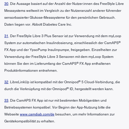
30
. Die Aussage basiert auf der Anzahl der Nutzer:innen des FreeStyle Libre
Messsystems weltweit im Vergleich zu der Nutzeranzahl anderer führender
sensorbasierter Glukose-Messsysteme für den persönlichen Gebrauch.
Daten liegen vor. Abbott Diabetes Care Inc.
31
. Der FreeStyle Libre 3 Plus Sensor ist zur Verwendung mit dem myLoop
®
System zur automatischen Insulindosierung, einschliesslich der CamAPS
FX App und der YpsoPump Insulinpumpe, freigegeben. Einzelheiten zur
Verwendung der FreeStyle Libre 3 Sensoren mit dem myLoop System
®
können Sie den im Lieferumfang der CamAPS
FX App enthaltenen
Produktinformationen entnehmen.
®
32
. LibreLinkUp ist kompatibel mit der Omnipod
5 Cloud-Verbindung, die
®
durch die Verknüpfung mit der Omnipod
ID, hergestellt werden kann.
33
. Die CamAPS FX App ist nur mit bestimmten Mobilgeräten und
Betriebssystemen kompatibel. Vor Beginn der App-Nutzung bitte die
Webseite
www.camdiab.com/de
besuchen, um mehr Informationen zur
Gerätekompatibilität zu erhalten.