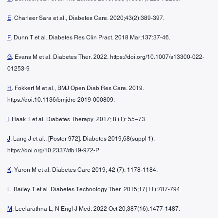
E
. Charleer Sara et al., Diabetes Care. 2020;43(2):389-397.
F
. Dunn T et al. Diabetes Res Clin Pract. 2018 Mar;137:37-46.
G
. Evans M et al. Diabetes Ther. 2022. https://doi.org/10.1007/s13300-022-
01253-9
H
. Fokkert M et al., BMJ Open Diab Res Care. 2019.
https://doi:10.1136/bmjdrc-2019-000809.
I
. Haak T et al. Diabetes Therapy. 2017; 8 (1): 55–73.
J
. Lang J et al., [Poster 972]. Diabetes 2019;68(suppl 1).
https://doi.org/10.2337/db19-972-P.
K
. Yaron M et al. Diabetes Care 2019; 42 (7): 1178-1184.
L
. Bailey T et al. Diabetes Technology Ther. 2015;17(11):787-794.
M
. Leelarathna L, N Engl J Med. 2022 Oct 20;387(16):1477-1487.