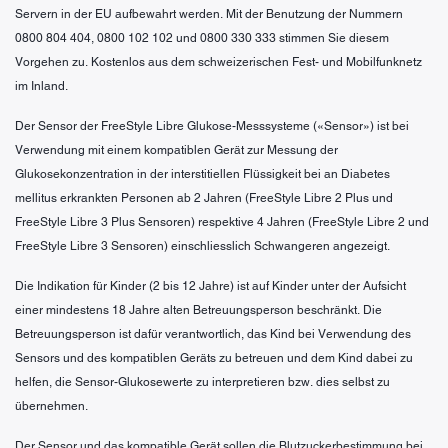
Servern in der EU aufbewahrt werden. Mit der Benutzung der Nummern
0800 804 404, 0800 102 102 und 0800 330 333 stimmen Sie diesem
Vorgehen zu. Kostenlos aus dem schweizerischen Fest- und Mobilfunknetz
im Inland.
Der Sensor der FreeStyle Libre Glukose-Messsysteme («Sensor») ist bei
Verwendung mit einem kompatiblen Gerät zur Messung der
Glukosekonzentration in der interstitiellen Flüssigkeit bei an Diabetes
mellitus erkrankten Personen ab 2 Jahren (FreeStyle Libre 2 Plus und
FreeStyle Libre 3 Plus Sensoren) respektive 4 Jahren (FreeStyle Libre 2 und
FreeStyle Libre 3 Sensoren) einschliesslich Schwangeren angezeigt.
Die Indikation für Kinder (2 bis 12 Jahre) ist auf Kinder unter der Aufsicht
einer mindestens 18 Jahre alten Betreuungsperson beschränkt. Die
Betreuungsperson ist dafür verantwortlich, das Kind bei Verwendung des
Sensors und des kompatiblen Geräts zu betreuen und dem Kind dabei zu
helfen, die Sensor-Glukosewerte zu interpretieren bzw. dies selbst zu
übernehmen.
Der Sensor und das kompatible Gerät sollen die Blutzuckerbestimmung bei