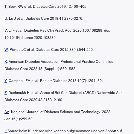
T
. Beck RW et al. Diabetes Care 2019;42:400–405.
U
. Lu J et al. Diabetes Care 2018;41:2370-3276.
V
. Li F et al. Diabetes Res Clin Pract. Aug. 2020;166:108289. doi:
10.1016/j.diabres.2020.108289.
W
. Pickup JC et al. Diabetes Care 2015;38(4):544-550.
X
. American Diabetes Association Professional Practice Committee.
Diabetes Care 2022;45 (Suppl. 1):S60–S82.
Y
. Campbell FM et al. Pediatr Diabetes 2018;19(7):1294–301.
Z
. Deshmukh H, et al. Assoc of Brit Clin Diabetol (ABCD) Nationwide Audit.
Diabetes Care 2020;43:2153–2160.
AA
. Kao et al. Journal of Diabetes Science and Technology. 2022
Jan;16(1):259-60.
**
Anrufe beim Kundenservice können aufgenommen und von Abbott auf