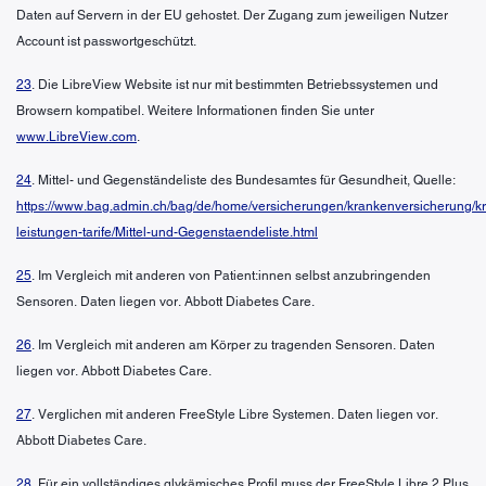
Daten auf Servern in der EU gehostet. Der Zugang zum jeweiligen Nutzer
Account ist passwortgeschützt.
23
. Die LibreView Website ist nur mit bestimmten Betriebssystemen und
Browsern kompatibel. Weitere Informationen finden Sie unter
www.LibreView.com
.
24
. Mittel- und Gegenständeliste des Bundesamtes für Gesundheit, Quelle:
https://www.bag.admin.ch/bag/de/home/versicherungen/krankenversicherung/k
leistungen-tarife/Mittel-und-Gegenstaendeliste.html
25
. Im Vergleich mit anderen von Patient:innen selbst anzubringenden
Sensoren. Daten liegen vor. Abbott Diabetes Care.
26
. Im Vergleich mit anderen am Körper zu tragenden Sensoren. Daten
liegen vor. Abbott Diabetes Care.
27
. Verglichen mit anderen FreeStyle Libre Systemen. Daten liegen vor.
Abbott Diabetes Care.
28
. Für ein vollständiges glykämisches Profil muss der FreeStyle Libre 2 Plus