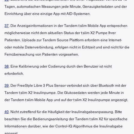
Tagen, automatischen Messungen jede Minute, Genauigkeitsdaten und der
Einrichtung über eine einzige App mit AID-Systemen.
37
. Die Anzeigeinformationen in der Tandem t:slim Mobile App entsprechen
möglicherweise nicht dem aktuellen Status der t:slim X2 Pumpe Ihrer
Patienten. Uploads zur Tandem Source Plattform erfordern eine Internet-
oder mobile Datenverbindung, erfolgen nicht in Echtzeit und sind nicht für die
Fernüberwachung von Patienten vorgesehen.
38
. Eine Kalibrierung oder Codierung durch den Benutzer ist nicht
erforderlich.
39
. Der FreeStyle Libre 3 Plus Sensor verbindet sich über Bluetooth mit der
Tandem t:slim X2 Insulinpumpe. Die Glukosedaten werden jede Minute in
der Tandem t:slim Mobile App und auf der t:slim X2 Insulinpumpe angezeigt.
40
. Nicht zutreffend für die Häufigkeit der Insulinabgabeanpassung. Bitte
beachten Sie die Bedienungsanleitung der Tandem t:slim X2 für spezifische
Informationen darüber, wie der Control-IQ Algorithmus die Insulinabgabe
anpasst.