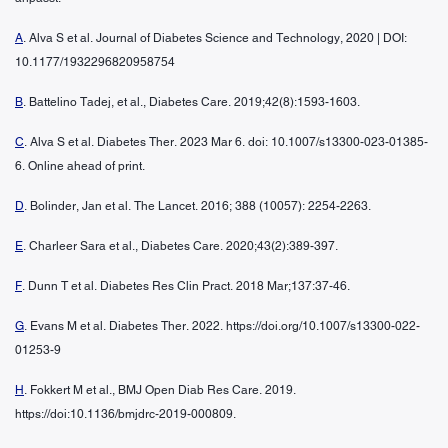
A
. Alva S et al. Journal of Diabetes Science and Technology, 2020 | DOI:
10.1177/1932296820958754
B
. Battelino Tadej, et al., Diabetes Care. 2019;42(8):1593-1603.
C
. Alva S et al. Diabetes Ther. 2023 Mar 6. doi: 10.1007/s13300-023-01385-
6. Online ahead of print.
D
. Bolinder, Jan et al. The Lancet. 2016; 388 (10057): 2254-2263.
E
. Charleer Sara et al., Diabetes Care. 2020;43(2):389-397.
F
. Dunn T et al. Diabetes Res Clin Pract. 2018 Mar;137:37-46.
G
. Evans M et al. Diabetes Ther. 2022. https://doi.org/10.1007/s13300-022-
01253-9
H
. Fokkert M et al., BMJ Open Diab Res Care. 2019.
https://doi:10.1136/bmjdrc-2019-000809.