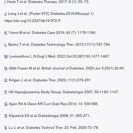
I
. Haak T et al. Diabetes Therapy. 2017; 8 (1): 55–73.
J
. Lang J et al., [Poster 972]. Diabetes 2019;68(suppl 1).
https://doi.org/10.2337/db19-972-P.
K
. Yaron M et al. Diabetes Care 2019; 42 (7): 1178-1184.
L
. Bailey T et al. Diabetes Technology Ther. 2015;17(11):787-794.
M
. Leelarathna L, N Engl J Med. 2022 Oct 20;387(16):1477-1487.
N
. Gibb Fraser W et al. British Journal of Diabetes. 2020 Jun 5;20(1):32-40.
O
. Kröger J, et al. Diabetes Ther, 2020; 11(1):279-291
P
. UK Hypoglycaemia Study Group: Diabetologia 2007, 50:1140–1147.
Q
. Ajjan RA & Owen KR Curr Diab Rep 2014; 14: 559-566.
R
. Kilpatrick ES et al Diabetologia 2008; 51: 365-371.
S
. Lu J, et al. Diabetes Technol Ther. 22. Feb. 2020:72–78.