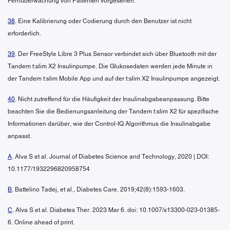
Fernüberwachung von Patienten vorgesehen.
38
. Eine Kalibrierung oder Codierung durch den Benutzer ist nicht
erforderlich.
39
. Der FreeStyle Libre 3 Plus Sensor verbindet sich über Bluetooth mit der
Tandem t:slim X2 Insulinpumpe. Die Glukosedaten werden jede Minute in
der Tandem t:slim Mobile App und auf der t:slim X2 Insulinpumpe angezeigt.
40
. Nicht zutreffend für die Häufigkeit der Insulinabgabeanpassung. Bitte
beachten Sie die Bedienungsanleitung der Tandem t:slim X2 für spezifische
Informationen darüber, wie der Control-IQ Algorithmus die Insulinabgabe
anpasst.
A
. Alva S et al. Journal of Diabetes Science and Technology, 2020 | DOI:
10.1177/1932296820958754
B
. Battelino Tadej, et al., Diabetes Care. 2019;42(8):1593-1603.
C
. Alva S et al. Diabetes Ther. 2023 Mar 6. doi: 10.1007/s13300-023-01385-
6. Online ahead of print.