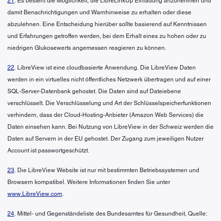
21
. Es besteht die Möglichkeit, die LibreLinkUp Einladung anzunehmen und
damit Benachrichtigungen und Warnhinweise zu erhalten oder diese
abzulehnen. Eine Entscheidung hierüber sollte basierend auf Kenntnissen
und Erfahrungen getroffen werden, bei dem Erhalt eines zu hohen oder zu
niedrigen Glukosewerts angemessen reagieren zu können.
22
. LibreView ist eine cloudbasierte Anwendung. Die LibreView Daten
werden in ein virtuelles nicht öffentliches Netzwerk übertragen und auf einer
SQL-Server-Datenbank gehostet. Die Daten sind auf Dateiebene
verschlüsselt. Die Verschlüsselung und Art der Schlüsselspeicherfunktionen
verhindern, dass der Cloud-Hosting-Anbieter (Amazon Web Services) die
Daten einsehen kann. Bei Nutzung von LibreView in der Schweiz werden die
Daten auf Servern in der EU gehostet. Der Zugang zum jeweiligen Nutzer
Account ist passwortgeschützt.
23
. Die LibreView Website ist nur mit bestimmten Betriebssystemen und
Browsern kompatibel. Weitere Informationen finden Sie unter
www.LibreView.com
.
24
. Mittel- und Gegenständeliste des Bundesamtes für Gesundheit, Quelle: