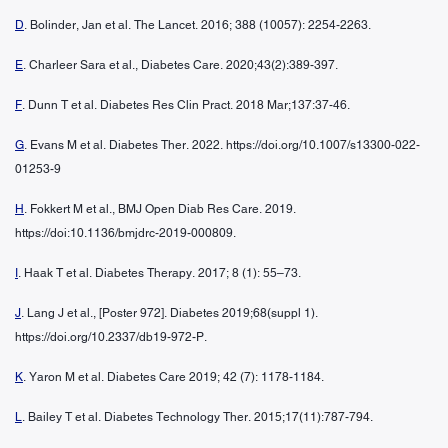
D
. Bolinder, Jan et al. The Lancet. 2016; 388 (10057): 2254-2263.
E
. Charleer Sara et al., Diabetes Care. 2020;43(2):389-397.
F
. Dunn T et al. Diabetes Res Clin Pract. 2018 Mar;137:37-46.
G
. Evans M et al. Diabetes Ther. 2022. https://doi.org/10.1007/s13300-022-
01253-9
H
. Fokkert M et al., BMJ Open Diab Res Care. 2019.
https://doi:10.1136/bmjdrc-2019-000809.
I
. Haak T et al. Diabetes Therapy. 2017; 8 (1): 55–73.
J
. Lang J et al., [Poster 972]. Diabetes 2019;68(suppl 1).
https://doi.org/10.2337/db19-972-P.
K
. Yaron M et al. Diabetes Care 2019; 42 (7): 1178-1184.
L
. Bailey T et al. Diabetes Technology Ther. 2015;17(11):787-794.