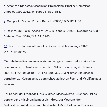
X
. American Diabetes Association Professional Practice Committee.
Diabetes Care 2022;45 (Suppl. 1):S60–S82.
Y
. Campbell FM et al. Pediatr Diabetes 2018;19(7):1294–301.
Z
. Deshmukh H, et al. Assoc of Brit Clin Diabetol (ABCD) Nationwide Audit.
Diabetes Care 2020;43:2153–2160.
AA
. Kao et al. Journal of Diabetes Science and Technology. 2022
Jan;16(1):259-60.
**
Anrufe beim Kundenservice können aufgenommen und von Abbott auf
Servern in der EU aufbewahrt werden. Mit der Benutzung der Nummern
0800 804 404, 0800 102 102 und 0800 330 333 stimmen Sie diesem
Vorgehen zu. Kostenlos aus dem schweizerischen Fest- und Mobilfunknetz
im Inland.
Der Sensor der FreeStyle Libre Glukose-Messsysteme («Sensor») ist bei
Verwendung mit einem kompatiblen Gerät zur Messung der
Glukosekonzentration in der interstitiellen Flüssigkeit bei an Diabetes