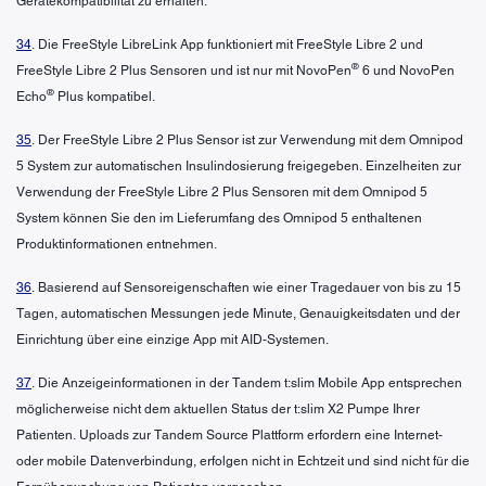
Gerätekompatibilität zu erhalten.
34
. Die FreeStyle LibreLink App funktioniert mit FreeStyle Libre 2 und
®
FreeStyle Libre 2 Plus Sensoren und ist nur mit NovoPen
6 und NovoPen
®
Echo
Plus kompatibel.
35
. Der FreeStyle Libre 2 Plus Sensor ist zur Verwendung mit dem Omnipod
5 System zur automatischen Insulindosierung freigegeben. Einzelheiten zur
Verwendung der FreeStyle Libre 2 Plus Sensoren mit dem Omnipod 5
System können Sie den im Lieferumfang des Omnipod 5 enthaltenen
Produktinformationen entnehmen.
36
. Basierend auf Sensoreigenschaften wie einer Tragedauer von bis zu 15
Tagen, automatischen Messungen jede Minute, Genauigkeitsdaten und der
Einrichtung über eine einzige App mit AID-Systemen.
37
. Die Anzeigeinformationen in der Tandem t:slim Mobile App entsprechen
möglicherweise nicht dem aktuellen Status der t:slim X2 Pumpe Ihrer
Patienten. Uploads zur Tandem Source Plattform erfordern eine Internet-
oder mobile Datenverbindung, erfolgen nicht in Echtzeit und sind nicht für die