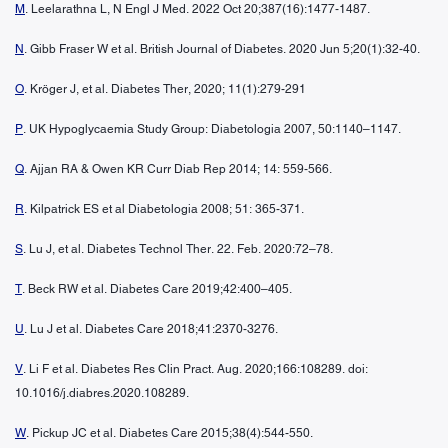
M
. Leelarathna L, N Engl J Med. 2022 Oct 20;387(16):1477-1487.
N
. Gibb Fraser W et al. British Journal of Diabetes. 2020 Jun 5;20(1):32-40.
O
. Kröger J, et al. Diabetes Ther, 2020; 11(1):279-291
P
. UK Hypoglycaemia Study Group: Diabetologia 2007, 50:1140–1147.
Q
. Ajjan RA & Owen KR Curr Diab Rep 2014; 14: 559-566.
R
. Kilpatrick ES et al Diabetologia 2008; 51: 365-371.
S
. Lu J, et al. Diabetes Technol Ther. 22. Feb. 2020:72–78.
T
. Beck RW et al. Diabetes Care 2019;42:400–405.
U
. Lu J et al. Diabetes Care 2018;41:2370-3276.
V
. Li F et al. Diabetes Res Clin Pract. Aug. 2020;166:108289. doi:
10.1016/j.diabres.2020.108289.
W
. Pickup JC et al. Diabetes Care 2015;38(4):544-550.