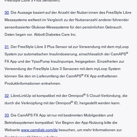
FreeStyle Libre 3 Plus Sensoren).
30
. Die Aussage basiert auf der Anzahl der Nutzer:innen des FreeStyle Libre
Messsystems weltweit im Vergleich zu der Nutzeranzahl anderer führender
sensorbasierter Glukose-Messsysteme für den persönlichen Gebrauch.
Daten liegen vor. Abbott Diabetes Care Inc.
31
. Der FreeStyle Libre 3 Plus Sensor ist zur Verwendung mit dem myLoop
®
System zur automatischen Insulindosierung, einschliesslich der CamAPS
FX App und der YpsoPump Insulinpumpe, freigegeben. Einzelheiten zur
Verwendung der FreeStyle Libre 3 Sensoren mit dem myLoop System
®
können Sie den im Lieferumfang der CamAPS
FX App enthaltenen
Produktinformationen entnehmen.
®
32
. LibreLinkUp ist kompatibel mit der Omnipod
5 Cloud-Verbindung, die
®
durch die Verknüpfung mit der Omnipod
ID, hergestellt werden kann.
33
. Die CamAPS FX App ist nur mit bestimmten Mobilgeräten und
Betriebssystemen kompatibel. Vor Beginn der App-Nutzung bitte die
Webseite
www.camdiab.com/de
besuchen, um mehr Informationen zur