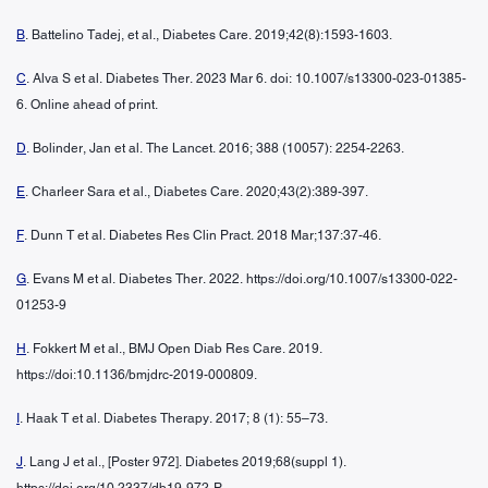
B
. Battelino Tadej, et al., Diabetes Care. 2019;42(8):1593-1603.
C
. Alva S et al. Diabetes Ther. 2023 Mar 6. doi: 10.1007/s13300-023-01385-
6. Online ahead of print.
D
. Bolinder, Jan et al. The Lancet. 2016; 388 (10057): 2254-2263.
E
. Charleer Sara et al., Diabetes Care. 2020;43(2):389-397.
F
. Dunn T et al. Diabetes Res Clin Pract. 2018 Mar;137:37-46.
G
. Evans M et al. Diabetes Ther. 2022. https://doi.org/10.1007/s13300-022-
01253-9
H
. Fokkert M et al., BMJ Open Diab Res Care. 2019.
https://doi:10.1136/bmjdrc-2019-000809.
I
. Haak T et al. Diabetes Therapy. 2017; 8 (1): 55–73.
J
. Lang J et al., [Poster 972]. Diabetes 2019;68(suppl 1).
https://doi.org/10.2337/db19-972-P.