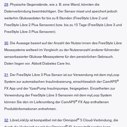
29
. Physische Gegenstände, wie z. B. eine Wand, könnten die
Datenverbindung beeinträchtigen. Der Sensor misst und speichert jedoch
weiterhin Glukosedaten für bis zu 8 Stunden (FreeStyle Libre 2 und
FreeStyle Libre 2 Plus Sensoren) bzw. bis zu 15 Tage (FreeStyle Libre 3 und
FreeStyle Libre 3 Plus Sensoren).
30
. Die Aussage basiert auf der Anzahl der Nutzer:innen des FreeStyle Libre
Messsystems weltweit im Vergleich zu der Nutzeranzahl anderer führender
sensorbasierter Glukose-Messsysteme für den persönlichen Gebrauch.
Daten liegen vor. Abbott Diabetes Care Inc.
31
. Der FreeStyle Libre 3 Plus Sensor ist zur Verwendung mit dem myLoop
®
System zur automatischen Insulindosierung, einschliesslich der CamAPS
FX App und der YpsoPump Insulinpumpe, freigegeben. Einzelheiten zur
Verwendung der FreeStyle Libre 3 Sensoren mit dem myLoop System
®
können Sie den im Lieferumfang der CamAPS
FX App enthaltenen
Produktinformationen entnehmen.
®
32
. LibreLinkUp ist kompatibel mit der Omnipod
5 Cloud-Verbindung, die
®
durch die Verknüpfung mit der Omnipod
ID, hergestellt werden kann.