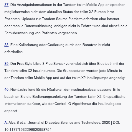
37
. Die Anzeigeinformationen in der Tandem t:slim Mobile App entsprechen
möglicherweise nicht dem aktuellen Status der t:slim X2 Pumpe Ihrer
Patienten. Uploads zur Tandem Source Plattform erfordern eine Internet-
oder mobile Datenverbindung, erfolgen nicht in Echtzeit und sind nicht für die
Fernüberwachung von Patienten vorgesehen.
38
. Eine Kalibrierung oder Codierung durch den Benutzer ist nicht
erforderlich.
39
. Der FreeStyle Libre 3 Plus Sensor verbindet sich über Bluetooth mit der
Tandem t:slim X2 Insulinpumpe. Die Glukosedaten werden jede Minute in
der Tandem t:slim Mobile App und auf der t:slim X2 Insulinpumpe angezeigt.
40
. Nicht zutreffend für die Häufigkeit der Insulinabgabeanpassung. Bitte
beachten Sie die Bedienungsanleitung der Tandem t:slim X2 für spezifische
Informationen darüber, wie der Control-IQ Algorithmus die Insulinabgabe
anpasst.
A
. Alva S et al. Journal of Diabetes Science and Technology, 2020 | DOI:
10.1177/1932296820958754