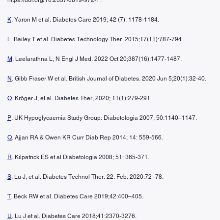
K
. Yaron M et al. Diabetes Care 2019; 42 (7): 1178-1184.
L
. Bailey T et al. Diabetes Technology Ther. 2015;17(11):787-794.
M
. Leelarathna L, N Engl J Med. 2022 Oct 20;387(16):1477-1487.
N
. Gibb Fraser W et al. British Journal of Diabetes. 2020 Jun 5;20(1):32-40.
O
. Kröger J, et al. Diabetes Ther, 2020; 11(1):279-291
P
. UK Hypoglycaemia Study Group: Diabetologia 2007, 50:1140–1147.
Q
. Ajjan RA & Owen KR Curr Diab Rep 2014; 14: 559-566.
R
. Kilpatrick ES et al Diabetologia 2008; 51: 365-371.
S
. Lu J, et al. Diabetes Technol Ther. 22. Feb. 2020:72–78.
T
. Beck RW et al. Diabetes Care 2019;42:400–405.
U
. Lu J et al. Diabetes Care 2018;41:2370-3276.