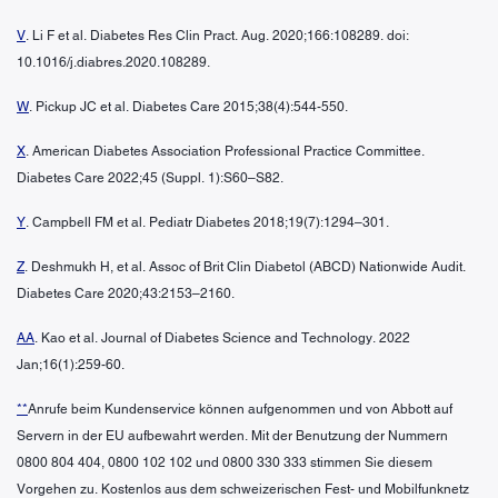
V
. Li F et al. Diabetes Res Clin Pract. Aug. 2020;166:108289. doi:
10.1016/j.diabres.2020.108289.
W
. Pickup JC et al. Diabetes Care 2015;38(4):544-550.
X
. American Diabetes Association Professional Practice Committee.
Diabetes Care 2022;45 (Suppl. 1):S60–S82.
Y
. Campbell FM et al. Pediatr Diabetes 2018;19(7):1294–301.
Z
. Deshmukh H, et al. Assoc of Brit Clin Diabetol (ABCD) Nationwide Audit.
Diabetes Care 2020;43:2153–2160.
AA
. Kao et al. Journal of Diabetes Science and Technology. 2022
Jan;16(1):259-60.
**
Anrufe beim Kundenservice können aufgenommen und von Abbott auf
Servern in der EU aufbewahrt werden. Mit der Benutzung der Nummern
0800 804 404, 0800 102 102 und 0800 330 333 stimmen Sie diesem
Vorgehen zu. Kostenlos aus dem schweizerischen Fest- und Mobilfunknetz