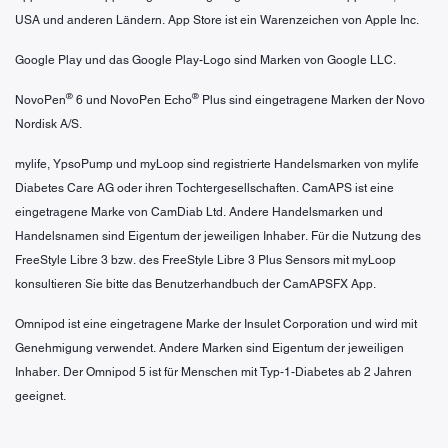
USA und anderen Ländern. App Store ist ein Warenzeichen von Apple Inc.
Google Play und das Google Play-Logo sind Marken von Google LLC.
®
®
NovoPen
6 und NovoPen Echo
Plus sind eingetragene Marken der Novo
Nordisk A/S.
mylife, YpsoPump und myLoop sind registrierte Handelsmarken von mylife
Diabetes Care AG oder ihren Tochtergesellschaften. CamAPS ist eine
eingetragene Marke von CamDiab Ltd. Andere Handelsmarken und
Handelsnamen sind Eigentum der jeweiligen Inhaber. Für die Nutzung des
FreeStyle Libre 3 bzw. des FreeStyle Libre 3 Plus Sensors mit myLoop
konsultieren Sie bitte das Benutzerhandbuch der CamAPSFX App.
Omnipod ist eine eingetragene Marke der Insulet Corporation und wird mit
Genehmigung verwendet. Andere Marken sind Eigentum der jeweiligen
Inhaber. Der Omnipod 5 ist für Menschen mit Typ-1-Diabetes ab 2 Jahren
geeignet.