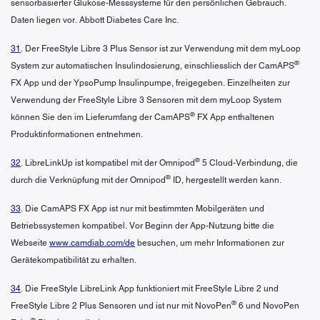
sensorbasierter Glukose-Messsysteme für den persönlichen Gebrauch.
Daten liegen vor. Abbott Diabetes Care Inc.
31
. Der FreeStyle Libre 3 Plus Sensor ist zur Verwendung mit dem myLoop
®
System zur automatischen Insulindosierung, einschliesslich der CamAPS
FX App und der YpsoPump Insulinpumpe, freigegeben. Einzelheiten zur
Verwendung der FreeStyle Libre 3 Sensoren mit dem myLoop System
®
können Sie den im Lieferumfang der CamAPS
FX App enthaltenen
Produktinformationen entnehmen.
®
32
. LibreLinkUp ist kompatibel mit der Omnipod
5 Cloud-Verbindung, die
®
durch die Verknüpfung mit der Omnipod
ID, hergestellt werden kann.
33
. Die CamAPS FX App ist nur mit bestimmten Mobilgeräten und
Betriebssystemen kompatibel. Vor Beginn der App-Nutzung bitte die
Webseite
www.camdiab.com/de
besuchen, um mehr Informationen zur
Gerätekompatibilität zu erhalten.
34
. Die FreeStyle LibreLink App funktioniert mit FreeStyle Libre 2 und
®
FreeStyle Libre 2 Plus Sensoren und ist nur mit NovoPen
6 und NovoPen