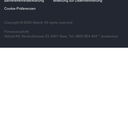
Barrierefreiheitserklärung
Mitteilung zur Datenverordnung
Cookie-Präferenzen
Copyright © 2026 Abbott. All rights reserved.
Firmenanschrift:
Abbott AG, Neuhofstrasse 23, 6341 Baar, Tel. 0800 804 404** (kostenlos)