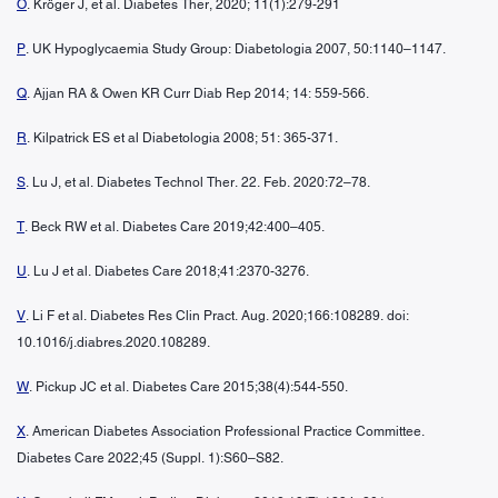
O
. Kröger J, et al. Diabetes Ther, 2020; 11(1):279-291
P
. UK Hypoglycaemia Study Group: Diabetologia 2007, 50:1140–1147.
Q
. Ajjan RA & Owen KR Curr Diab Rep 2014; 14: 559-566.
R
. Kilpatrick ES et al Diabetologia 2008; 51: 365-371.
S
. Lu J, et al. Diabetes Technol Ther. 22. Feb. 2020:72–78.
T
. Beck RW et al. Diabetes Care 2019;42:400–405.
U
. Lu J et al. Diabetes Care 2018;41:2370-3276.
V
. Li F et al. Diabetes Res Clin Pract. Aug. 2020;166:108289. doi:
10.1016/j.diabres.2020.108289.
W
. Pickup JC et al. Diabetes Care 2015;38(4):544-550.
X
. American Diabetes Association Professional Practice Committee.
Diabetes Care 2022;45 (Suppl. 1):S60–S82.