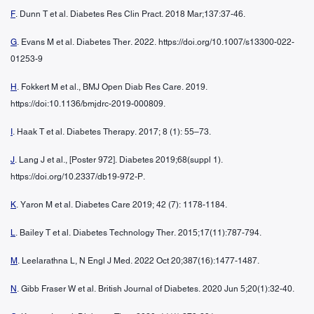
F
. Dunn T et al. Diabetes Res Clin Pract. 2018 Mar;137:37-46.
G
. Evans M et al. Diabetes Ther. 2022. https://doi.org/10.1007/s13300-022-
01253-9
H
. Fokkert M et al., BMJ Open Diab Res Care. 2019.
https://doi:10.1136/bmjdrc-2019-000809.
I
. Haak T et al. Diabetes Therapy. 2017; 8 (1): 55–73.
J
. Lang J et al., [Poster 972]. Diabetes 2019;68(suppl 1).
https://doi.org/10.2337/db19-972-P.
K
. Yaron M et al. Diabetes Care 2019; 42 (7): 1178-1184.
L
. Bailey T et al. Diabetes Technology Ther. 2015;17(11):787-794.
M
. Leelarathna L, N Engl J Med. 2022 Oct 20;387(16):1477-1487.
N
. Gibb Fraser W et al. British Journal of Diabetes. 2020 Jun 5;20(1):32-40.