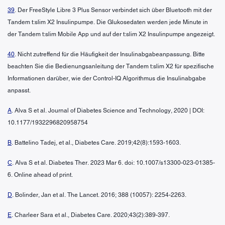
39
. Der FreeStyle Libre 3 Plus Sensor verbindet sich über Bluetooth mit der
Tandem t:slim X2 Insulinpumpe. Die Glukosedaten werden jede Minute in
der Tandem t:slim Mobile App und auf der t:slim X2 Insulinpumpe angezeigt.
40
. Nicht zutreffend für die Häufigkeit der Insulinabgabeanpassung. Bitte
beachten Sie die Bedienungsanleitung der Tandem t:slim X2 für spezifische
Informationen darüber, wie der Control-IQ Algorithmus die Insulinabgabe
anpasst.
A
. Alva S et al. Journal of Diabetes Science and Technology, 2020 | DOI:
10.1177/1932296820958754
B
. Battelino Tadej, et al., Diabetes Care. 2019;42(8):1593-1603.
C
. Alva S et al. Diabetes Ther. 2023 Mar 6. doi: 10.1007/s13300-023-01385-
6. Online ahead of print.
D
. Bolinder, Jan et al. The Lancet. 2016; 388 (10057): 2254-2263.
E
. Charleer Sara et al., Diabetes Care. 2020;43(2):389-397.