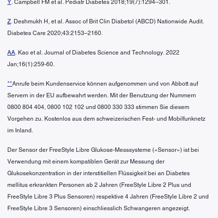
Y
. Campbell FM et al. Pediatr Diabetes 2018;19(7):1294–301.
Z
. Deshmukh H, et al. Assoc of Brit Clin Diabetol (ABCD) Nationwide Audit.
Diabetes Care 2020;43:2153–2160.
AA
. Kao et al. Journal of Diabetes Science and Technology. 2022
Jan;16(1):259-60.
**
Anrufe beim Kundenservice können aufgenommen und von Abbott auf
Servern in der EU aufbewahrt werden. Mit der Benutzung der Nummern
0800 804 404, 0800 102 102 und 0800 330 333 stimmen Sie diesem
Vorgehen zu. Kostenlos aus dem schweizerischen Fest- und Mobilfunknetz
im Inland.
Der Sensor der FreeStyle Libre Glukose-Messsysteme («Sensor») ist bei
Verwendung mit einem kompatiblen Gerät zur Messung der
Glukosekonzentration in der interstitiellen Flüssigkeit bei an Diabetes
mellitus erkrankten Personen ab 2 Jahren (FreeStyle Libre 2 Plus und
FreeStyle Libre 3 Plus Sensoren) respektive 4 Jahren (FreeStyle Libre 2 und
FreeStyle Libre 3 Sensoren) einschliesslich Schwangeren angezeigt.