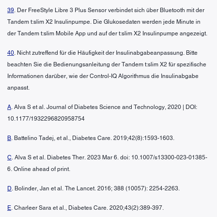
39
. Der FreeStyle Libre 3 Plus Sensor verbindet sich über Bluetooth mit der
Tandem t:slim X2 Insulinpumpe. Die Glukosedaten werden jede Minute in
der Tandem t:slim Mobile App und auf der t:slim X2 Insulinpumpe angezeigt.
40
. Nicht zutreffend für die Häufigkeit der Insulinabgabeanpassung. Bitte
beachten Sie die Bedienungsanleitung der Tandem t:slim X2 für spezifische
Informationen darüber, wie der Control-IQ Algorithmus die Insulinabgabe
anpasst.
A
. Alva S et al. Journal of Diabetes Science and Technology, 2020 | DOI:
10.1177/1932296820958754
B
. Battelino Tadej, et al., Diabetes Care. 2019;42(8):1593-1603.
C
. Alva S et al. Diabetes Ther. 2023 Mar 6. doi: 10.1007/s13300-023-01385-
6. Online ahead of print.
D
. Bolinder, Jan et al. The Lancet. 2016; 388 (10057): 2254-2263.
E
. Charleer Sara et al., Diabetes Care. 2020;43(2):389-397.