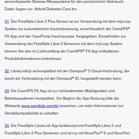
sensorbasierter Glukose-Messsysteme für den persönlichen Gebrauch.
Daten liegen vor. Abbott Diabetes Care Inc.
31
. Der FreeStyle Libre 3 Plus Sensor ist zur Verwendung mit dem myLoop
®
System zur automatischen Insulindosierung, einschliesslich der CamAPS
FX App und der YpsoPump Insulinpumpe, freigegeben. Einzelheiten zur
Verwendung der FreeStyle Libre 3 Sensoren mit dem myLoop System
®
können Sie den im Lieferumfang der CamAPS
FX App enthaltenen
Produktinformationen entnehmen.
®
32
. LibreLinkUp ist kompatibel mit der Omnipod
5 Cloud-Verbindung, die
®
durch die Verknüpfung mit der Omnipod
ID, hergestellt werden kann.
33
. Die CamAPS FX App ist nur mit bestimmten Mobilgeräten und
Betriebssystemen kompatibel. Vor Beginn der App-Nutzung bitte die
Webseite
www.camdiab.com/de
besuchen, um mehr Informationen zur
Gerätekompatibilität zu erhalten.
34
. Die FreeStyle LibreLink App funktioniert mit FreeStyle Libre 2 und
®
FreeStyle Libre 2 Plus Sensoren und ist nur mit NovoPen
6 und NovoPen