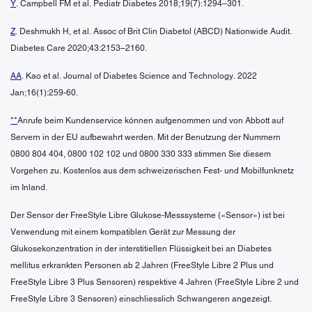
Y
. Campbell FM et al. Pediatr Diabetes 2018;19(7):1294–301.
Z
. Deshmukh H, et al. Assoc of Brit Clin Diabetol (ABCD) Nationwide Audit.
Diabetes Care 2020;43:2153–2160.
AA
. Kao et al. Journal of Diabetes Science and Technology. 2022
Jan;16(1):259-60.
**
Anrufe beim Kundenservice können aufgenommen und von Abbott auf
Servern in der EU aufbewahrt werden. Mit der Benutzung der Nummern
0800 804 404, 0800 102 102 und 0800 330 333 stimmen Sie diesem
Vorgehen zu. Kostenlos aus dem schweizerischen Fest- und Mobilfunknetz
im Inland.
Der Sensor der FreeStyle Libre Glukose-Messsysteme («Sensor») ist bei
Verwendung mit einem kompatiblen Gerät zur Messung der
Glukosekonzentration in der interstitiellen Flüssigkeit bei an Diabetes
mellitus erkrankten Personen ab 2 Jahren (FreeStyle Libre 2 Plus und
FreeStyle Libre 3 Plus Sensoren) respektive 4 Jahren (FreeStyle Libre 2 und
FreeStyle Libre 3 Sensoren) einschliesslich Schwangeren angezeigt.