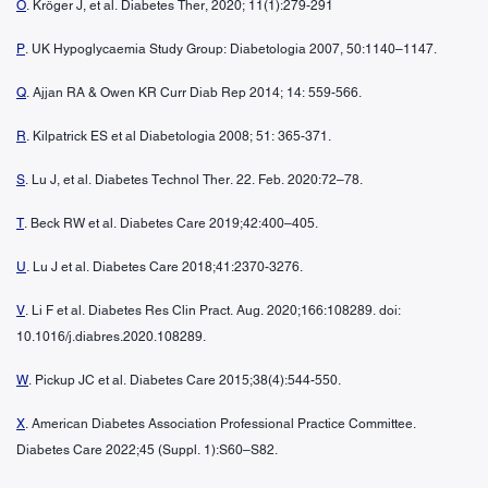
O
. Kröger J, et al. Diabetes Ther, 2020; 11(1):279-291
P
. UK Hypoglycaemia Study Group: Diabetologia 2007, 50:1140–1147.
Q
. Ajjan RA & Owen KR Curr Diab Rep 2014; 14: 559-566.
R
. Kilpatrick ES et al Diabetologia 2008; 51: 365-371.
S
. Lu J, et al. Diabetes Technol Ther. 22. Feb. 2020:72–78.
T
. Beck RW et al. Diabetes Care 2019;42:400–405.
U
. Lu J et al. Diabetes Care 2018;41:2370-3276.
V
. Li F et al. Diabetes Res Clin Pract. Aug. 2020;166:108289. doi:
10.1016/j.diabres.2020.108289.
W
. Pickup JC et al. Diabetes Care 2015;38(4):544-550.
X
. American Diabetes Association Professional Practice Committee.
Diabetes Care 2022;45 (Suppl. 1):S60–S82.