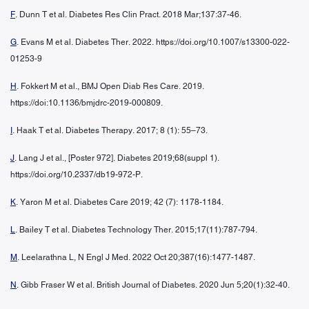
F
. Dunn T et al. Diabetes Res Clin Pract. 2018 Mar;137:37-46.
G
. Evans M et al. Diabetes Ther. 2022. https://doi.org/10.1007/s13300-022-
01253-9
H
. Fokkert M et al., BMJ Open Diab Res Care. 2019.
https://doi:10.1136/bmjdrc-2019-000809.
I
. Haak T et al. Diabetes Therapy. 2017; 8 (1): 55–73.
J
. Lang J et al., [Poster 972]. Diabetes 2019;68(suppl 1).
https://doi.org/10.2337/db19-972-P.
K
. Yaron M et al. Diabetes Care 2019; 42 (7): 1178-1184.
L
. Bailey T et al. Diabetes Technology Ther. 2015;17(11):787-794.
M
. Leelarathna L, N Engl J Med. 2022 Oct 20;387(16):1477-1487.
N
. Gibb Fraser W et al. British Journal of Diabetes. 2020 Jun 5;20(1):32-40.