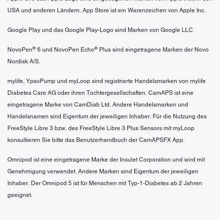
USA und anderen Ländern. App Store ist ein Warenzeichen von Apple Inc.
Google Play und das Google Play-Logo sind Marken von Google LLC.
®
®
NovoPen
6 und NovoPen Echo
Plus sind eingetragene Marken der Novo
Nordisk A/S.
mylife, YpsoPump und myLoop sind registrierte Handelsmarken von mylife
Diabetes Care AG oder ihren Tochtergesellschaften. CamAPS ist eine
eingetragene Marke von CamDiab Ltd. Andere Handelsmarken und
Handelsnamen sind Eigentum der jeweiligen Inhaber. Für die Nutzung des
FreeStyle Libre 3 bzw. des FreeStyle Libre 3 Plus Sensors mit myLoop
konsultieren Sie bitte das Benutzerhandbuch der CamAPSFX App.
Omnipod ist eine eingetragene Marke der Insulet Corporation und wird mit
Genehmigung verwendet. Andere Marken sind Eigentum der jeweiligen
Inhaber. Der Omnipod 5 ist für Menschen mit Typ-1-Diabetes ab 2 Jahren
geeignet.