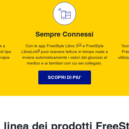
Sempre Connessi
12
a a
Con le app FreeStyle Libre 3
e FreeStyle
Vuoi
8
di tipo
LibreLink
puoi ricevere letture in tempo reale e
Free
erapia
inviare automaticamente i valori del glucosio al
utiliz
medico e ai familiari con cui sei collegato.
SCOPRI DI PIU'
 linea dei prodotti FreeS