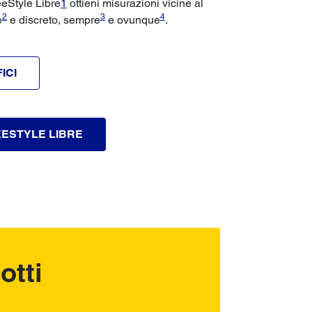
eeStyle Libre
1
ottieni misurazioni vicine al
2
3
4
e
e discreto, sempre
e ovunque
.
ICI
EESTYLE LIBRE
otti