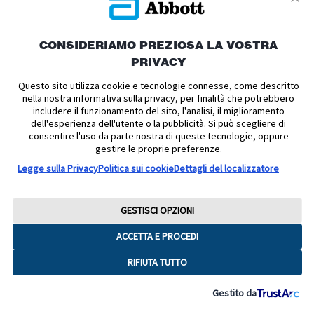
dell'elaborazione dei dati includono
:
Amazon Web Services
e i suoi
CONSIDERIAMO PREZIOSA LA VOSTRA
responsabili secondari
PRIVACY
dell'elaborazione
applicabili
Questo sito utilizza cookie e tecnologie connesse, come descritto
nella nostra informativa sulla privacy, per finalità che potrebbero
EMEA SARL 38 Avenue John F.
includere il funzionamento del sito, l'analisi, il miglioramento
Kennedy L- 1855 Lussemburgo
dell'esperienza dell'utente o la pubblicità. Si può scegliere di
consentire l'uso da parte nostra di queste tecnologie, oppure
gestire le proprie preferenze.
Braze, Inc
.
e i suoi
responsabili
secondari dell'elaborazione
Legge sulla Privacy
Politica sui cookie
Dettagli del localizzatore
applicabili
GESTISCI OPZIONI
63 Madison Building, 28 East 28th
Street, 12th Floor, New York, NY
ACCETTA E PROCEDI
10016, USA
RIFIUTA TUTTO
Gestito da
In che modo
È possibile contattare Abbott
un utente
chiamando il Servizio Clienti.