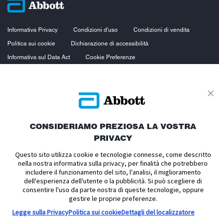
Informativa Privacy
Condizioni d'uso
Condizioni di vendita
Politica sui cookie
Dichiarazione di accessibilità
Informativa sul Data Act
Cookie Preferenze
FreeStyle Libre 2, FreeStyle Libre 2 Plus, FreeStyle Libre 3, FreeStyle Libre 3
Plus, FreeStyle LibreLink e LibreView sono dispositivi medici CE 2797.
Leggere attentamente le avvertenze e le istruzioni per l'uso. L’involucro del
sensore, FreeStyle, Libre, e i marchi correlati sono marchi di Abbott.
Gli altri marchi sono proprietà dei loro rispettivi titolari. Immagini unicamente
CONSIDERIAMO PREZIOSA LA VOSTRA
a scopo llustrativo. Non rappresentano pazienti e dati reali.
PRIVACY
L'indicazione pediatrica è limitata ai pazienti sottoposti alla supervisione di
una persona di età superiore ai 18 anni.
Questo sito utilizza cookie e tecnologie connesse, come descritto
nella nostra informativa sulla privacy, per finalità che potrebbero
Copyright © 2026 Abbott. Tutti i diritti riservati.
includere il funzionamento del sito, l'analisi, il miglioramento
dell'esperienza dell'utente o la pubblicità. Si può scegliere di
consentire l'uso da parte nostra di queste tecnologie, oppure
gestire le proprie preferenze.
Legge sulla Privacy
Politica sui cookie
Dettagli del localizzatore