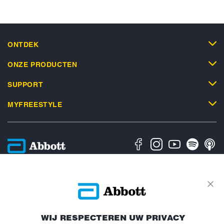
ONTDEK
ONZE PRODUCTEN
SUPPORT
MYFREESTYLE
Privacybeleid
Algemene Gebruiksvoorwaarden
Algemene Verkoopsvoorwaarden
Over Abbott
Cookiesbeleid
Toegankelijkheidsverklaring
Verklaring inzake Dataverordening
Cookie Voorkeursinstellingen
WIJ RESPECTEREN UW PRIVACY