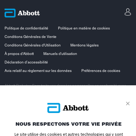
Politique de confidentialité
Politique en matière de cookies
Conditions Générales de Vente
Conditions Générales d'Utilisation
Mentions légales
À propos d'Abbott
Manuels d'utilisation
Déclaration d’accessibilité
Avis relatif au règlement sur les données
Préférences de cookies
Abbott Diabetes Care traite vos données personnelles en conformité avec
les principes de protection des données personnelles, en particulier le
Règlement européen sur la protection des données personnelles du 27 avril
2016 et la loi n°78-17 du 6 janvier 1978 dite loi « Informatique et Libertés »
modifiée. Vous bénéficiez ainsi d’un droit d’accès, d’opposition, de
rectification et de suppression des données vous concernant. Vous
bénéficiez également d’un droit à la portabilité des données et d’un droit à la
limitation du traitement.
NOUS RESPECTONS VOTRE VIE PRIVÉE
Pour exercer ces droits, contactez notre Délégué à la Protection des
Le site utilise des cookies et autres technologies qui y sont
Données Europe
https://www.fr.abbott/eudpoform.html
.