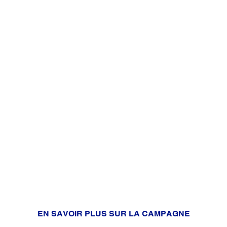
Ensemble, mettons fin aux
préjugés liés au diabète !
Avec sa campagne de sensibilisation
mondiale
#DIABETEETPREJUGES
, Abbott
s’engage aujourd’hui à combattre les préjugés liés au
diabète.
EN SAVOIR PLUS SUR LA CAMPAGNE