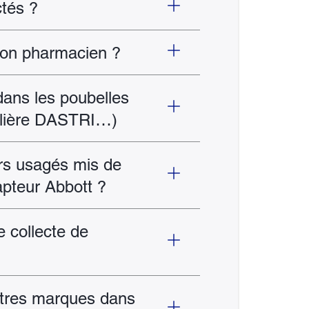
tés ?
mon pharmacien ?
dans les poubelles
 filière DASTRI…)
rs usagés mis de
apteur Abbott ?
e collecte de
utres marques dans