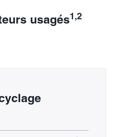
1,2
pteurs usagés
cyclage