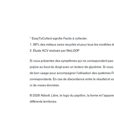
* EasyToCollect signifie Facile à collecter.
1. 98% des métaux rares recyclés et pour tous les modèles d
2. Étude ACV réalisée par WeLOOP
Si vous présentez des symptômes qui ne correspondent pas au r
piqûre au bout du doigt avec un lecteur de glycémie. Si vou
de bon usage pour accompagner l'utilisation des systèmes Free
correspondants. En cas de discordance entre le résultat et votr
ni de vraies données.
© 2026 Abbott. Libre, le logo du papillon, la forme et l’appar
différents territoires.